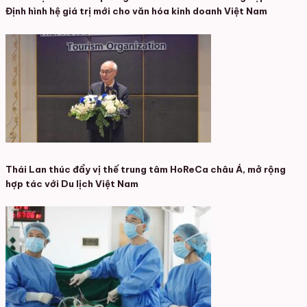
Định hình hệ giá trị mới cho văn hóa kinh doanh Việt Nam
Thái Lan thúc đẩy vị thế trung tâm HoReCa châu Á, mở rộng
hợp tác với Du lịch Việt Nam