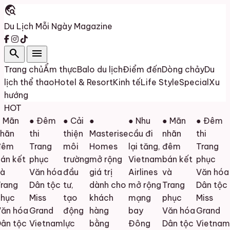
travel_explore
Du Lịch Mỗi Ngày
Magazine
search
menu
Trang chủ
Ẩm thực
Balo du lịch
Điểm đến
Dòng chảy
Du
lịch thể thao
Hotel & Resort
Kinh tế
Life Style
Special
Xu
hướng
HOT
 Mãn
● Đêm
● Cải
●
● Nhu
● Mãn
● Đêm
hãn
thi
thiện
Masterise
cầu đi
nhãn
thi
êm
Trang
môi
Homes
lại tăng,
đêm
Trang
án kết
phục
trường
mở rộng
Vietnam
bán kết
phục
à
Văn hóa
đầu
giá trị
Airlines
và
Văn hóa
rang
Dân tộc
tư,
dành cho
mở rộng
Trang
Dân tộc
t
hục
Miss
tạo
khách
mạng
phục
Miss
ăn hóa
Grand
động
hàng
bay
Văn hóa
Grand
ân tộc
Vietnam
lực
bằng
Đông
Dân tộc
Vietnam