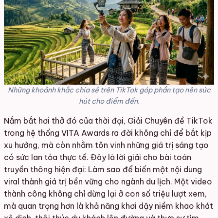
Những khoảnh khắc chia sẻ trên TikTok góp phần tạo nên sức
hút cho điểm đến.
Nắm bắt hơi thở đó của thời đại, Giải Chuyên đề TikTok
trong hệ thống VITA Awards ra đời không chỉ để bắt kịp
xu hướng, mà còn nhằm tôn vinh những giá trị sáng tạo
có sức lan tỏa thực tế. Đây là lời giải cho bài toán
truyền thông hiện đại: Làm sao để biến một nội dung
viral thành giá trị bền vững cho ngành du lịch. Một video
thành công không chỉ dừng lại ở con số triệu lượt xem,
mà quan trọng hơn là khả năng khơi dậy niềm khao khát
xê dịch, thôi thúc du khách lên đường và thực sự tìm