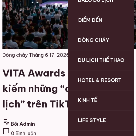
BALO DU LỊCH
ĐIỂM ĐẾN
DÒNG CHẢY
Dòng chảy
Tháng 6 17, 2026
DU LỊCH THỂ THAO
VITA Awards 2026: Tìm
HOTEL & RESORT
kiếm những “cơn sốt du
KINH TẾ
lịch” trên TikTok
LIFE STYLE
edit_note
Bởi
Admin
chat_bubble
0 Bình luận