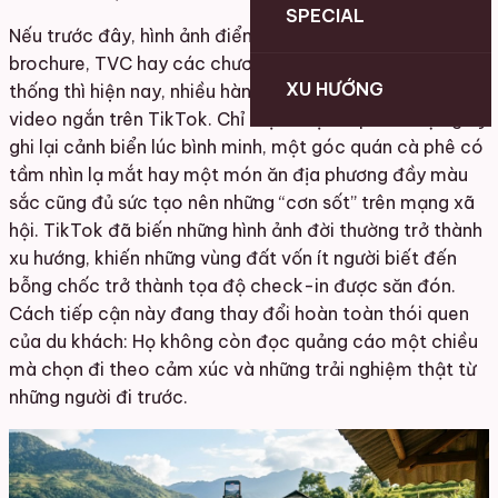
SPECIAL
Nếu trước đây, hình ảnh điểm đến thường xuất hiện qua
brochure, TVC hay các chương trình quảng bá truyền
XU HƯỚNG
thống thì hiện nay, nhiều hành trình lại bắt đầu từ những
video ngắn trên TikTok. Chỉ một đoạn clip vài chục giây
ghi lại cảnh biển lúc bình minh, một góc quán cà phê có
tầm nhìn lạ mắt hay một món ăn địa phương đầy màu
sắc cũng đủ sức tạo nên những “cơn sốt” trên mạng xã
hội. TikTok đã biến những hình ảnh đời thường trở thành
xu hướng, khiến những vùng đất vốn ít người biết đến
bỗng chốc trở thành tọa độ check-in được săn đón.
Cách tiếp cận này đang thay đổi hoàn toàn thói quen
của du khách: Họ không còn đọc quảng cáo một chiều
mà chọn đi theo cảm xúc và những trải nghiệm thật từ
những người đi trước.