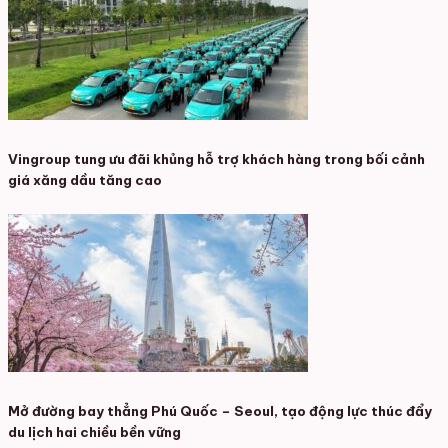
Vingroup tung ưu đãi khủng hỗ trợ khách hàng trong bối cảnh
giá xăng dầu tăng cao
Mở đường bay thẳng Phú Quốc – Seoul, tạo động lực thúc đẩy
du lịch hai chiều bền vững