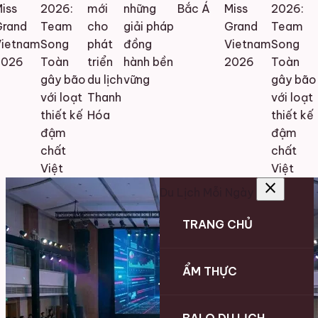
iss
2026:
mới
những
Bắc Á
Miss
2026:
rand
Team
cho
giải pháp
Grand
Team
ietnam
Song
phát
đồng
Vietnam
Song
026
Toàn
triển
hành bền
2026
Toàn
t
gây bão
du lịch
vững
gây bão
d
với loạt
Thanh
với loạt
thiết kế
Hóa
thiết kế
đậm
đậm
chất
chất
Việt
Việt
close
Du Lịch Mỗi Ngày
TRANG CHỦ
ẨM THỰC