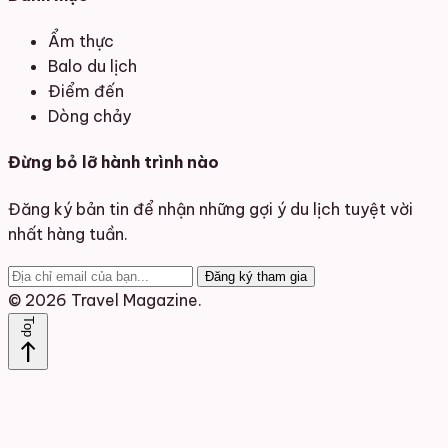
Ẩm thực
Balo du lịch
Điểm đến
Dòng chảy
Đừng bỏ lỡ hành trình nào
Đăng ký bản tin để nhận những gợi ý du lịch tuyệt vời
nhất hàng tuần.
Đăng ký tham gia
© 2026 Travel Magazine.
Top
north