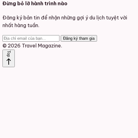
Đừng bỏ lỡ hành trình nào
Đăng ký bản tin để nhận những gợi ý du lịch tuyệt vời
nhất hàng tuần.
Đăng ký tham gia
© 2026 Travel Magazine.
Top
north