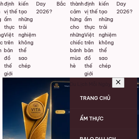
h
định
kiến
Day
Bắc
thành
định
kiến
Day
vị thế
tạo
2026?
cảm
vị thế
tạo
2026?
ẩm
những
hứng
ẩm
những
thực
trải
cho
thực
trải
g
Việt
nghiệm
những
Việt
nghiệm
c
trên
không
chiếc
trên
không
bản
thể
bánh
bản
thể
đồ
sao
mùa
đồ
sao
thế
chép
hè
thế
chép
giới
giới
close
Du Lịch Mỗi Ngày
TRANG CHỦ
ẨM THỰC