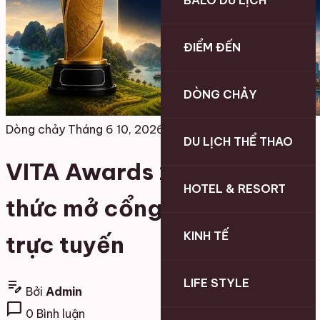
BALO DU LỊCH
ĐIỂM ĐẾN
DÒNG CHẢY
Dòng chảy
Tháng 6 10, 2026
DU LỊCH THỂ THAO
VITA Awards 2026 chính
HOTEL & RESORT
thức mở cổng bình chọn
KINH TẾ
trực tuyến
LIFE STYLE
edit_note
Bởi
Admin
chat_bubble
0 Bình luận