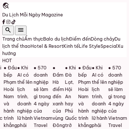
travel_explore
Du Lịch Mỗi Ngày
Magazine
search
menu
Trang chủ
Ẩm thực
Balo du lịch
Điểm đến
Dòng chảy
Du
lịch thể thao
Hotel & Resort
Kinh tế
Life Style
Special
Xu
hướng
HOT
● Đầu
● Khi
● 570
●
● Khi
● Đầu
● Khi
● 570
bếp
AI có
doanh
Đầm
Đà
bếp
AI có
doanh
Phạm
thể lên
nghiệp
Hà
Lạt,
Phạm
thể lên
nghiệp
Hoài
lịch
sẽ làm
điểm
Hội
Hoài
lịch
sẽ làm
Nam
trình,
gì trong
đến
An
Nam
trình,
gì trong
và
doanh
4 ngày
xanh
hay
và
doanh
4 ngày
hành
nghiệp
của
của
Phú
hành
nghiệp
của
c
trình
lữ hành
Vietnam
vùng
Quốc
trình
lữ hành
Vietnam
khẳng
phải
Travel
Đông
trở
khẳng
phải
Travel