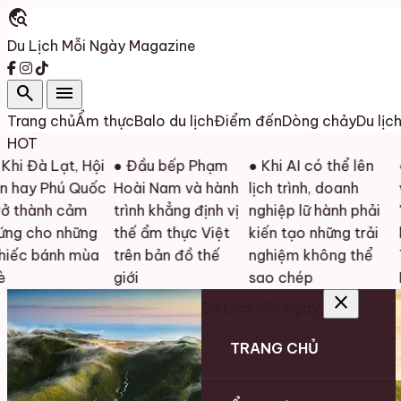
travel_explore
Du Lịch Mỗi Ngày
Magazine
search
menu
Trang chủ
Ẩm thực
Balo du lịch
Điểm đến
Dòng chảy
Du lịc
HOT
 Đà Lạt, Hội
● Đầu bếp Phạm
● Khi AI có thể lên
● D
ay Phú Quốc
Hoài Nam và hành
lịch trình, doanh
và y
thành cảm
trình khẳng định vị
nghiệp lữ hành phải
"qu
 cho những
thế ẩm thực Việt
kiến tạo những trải
lượ
c bánh mùa
trên bản đồ thế
nghiệm không thể
TP.
giới
sao chép
HC
close
Du Lịch Mỗi Ngày
TRANG CHỦ