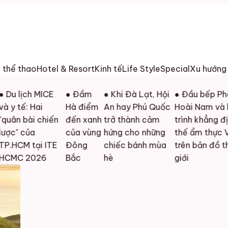
h thể thao
Hotel & Resort
Kinh tế
Life Style
Special
Xu hướng
u lịch MICE
● Đầm
● Khi Đà Lạt, Hội
● Đầu bếp Phạm
 tế: Hai
Hà điểm
An hay Phú Quốc
Hoài Nam và hàn
ân bài chiến
đến xanh
trở thành cảm
trình khẳng định 
c" của
của vùng
hứng cho những
thế ẩm thực Việt
HCM tại ITE
Đông
chiếc bánh mùa
trên bản đồ thế
MC 2026
Bắc
hè
giới