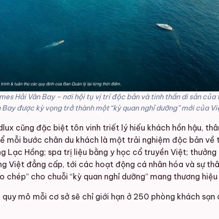
es Hải Vân Bay – nơi hội tụ vị trí độc bản và tinh thần di sản củ
 Bay được kỳ vọng trở thành một “kỳ quan nghỉ dưỡng” mới của V
ux cũng đặc biệt tôn vinh triết lý hiếu khách hồn hậu, thâ
 để mỗi bước chân du khách là một trải nghiệm độc bản về 
 Lạc Hồng; spa trị liệu bằng y học cổ truyền Việt; thưởng
ng Việt đẳng cấp, tới các hoạt động cá nhân hóa và sự thân
o chép” cho chuỗi “kỳ quan nghỉ dưỡng” mang thương hiệu
 quy mô mỗi cơ sở sẽ chỉ giới hạn ở 250 phòng khách sạn