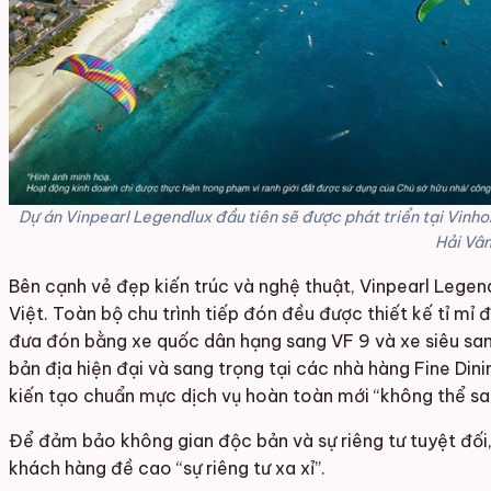
Dự án Vinpearl Legendlux đầu tiên sẽ được phát triển tại Vinhom
Hải Vân
Bên cạnh vẻ đẹp kiến trúc và nghệ thuật, Vinpearl Legendl
Việt. Toàn bộ chu trình tiếp đón đều được thiết kế tỉ mỉ
đưa đón bằng xe quốc dân hạng sang VF 9 và xe siêu sang
bản địa hiện đại và sang trọng tại các nhà hàng Fine Dini
kiến tạo chuẩn mực dịch vụ hoàn toàn mới “không thể sa
Để đảm bảo không gian độc bản và sự riêng tư tuyệt đối,
khách hàng đề cao “sự riêng tư xa xỉ”.