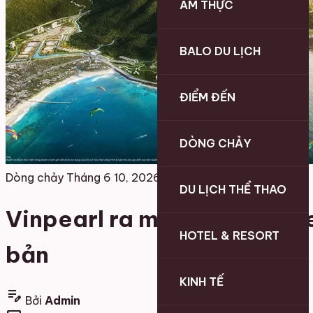
ẨM THỰC
BALO DU LỊCH
ĐIỂM ĐẾN
DÒNG CHẢY
Dòng chảy
Tháng 6 10, 2026
DU LỊCH THỂ THAO
Vinpearl ra mắt Vinpearl L
HOTEL & RESORT
bản
KINH TẾ
edit_note
Bởi
Admin