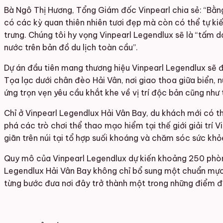
Bà Ngô Thị Hương, Tổng Giám đốc Vinpearl chia sẻ: “Bằng v
có các kỳ quan thiên nhiên tươi đẹp mà còn có thể tự kiế
trưng. Chúng tôi hy vọng Vinpearl Legendlux sẽ là “tấm
nước trên bản đồ du lịch toàn cầu”.
Dự án đầu tiên mang thương hiệu Vinpearl Legendlux sẽ đ
Tọa lạc dưới chân đèo Hải Vân, nơi giao thoa giữa biển,
ứng trọn vẹn yêu cầu khắt khe về vị trí độc bản cũng như 
Chỉ ở Vinpearl Legendlux Hải Vân Bay, du khách mới có 
phá các trò chơi thể thao mạo hiểm tại thế giới giải trí
giãn trên núi tại tổ hợp suối khoáng và chăm sóc sức k
Quy mô của Vinpearl Legendlux dự kiến khoảng 250 phòng
Legendlux Hải Vân Bay không chỉ bổ sung một chuẩn mực 
từng bước đưa nơi đây trở thành một trong những điểm 