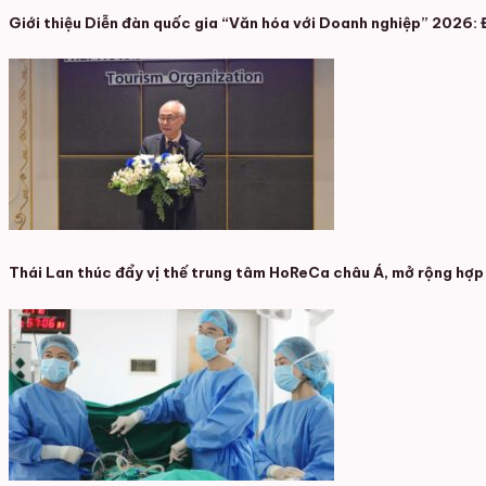
Giới thiệu Diễn đàn quốc gia “Văn hóa với Doanh nghiệp” 2026: Đ
Thái Lan thúc đẩy vị thế trung tâm HoReCa châu Á, mở rộng hợp 