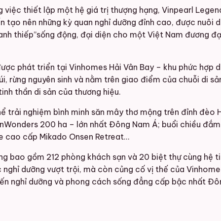
iệc thiết lập một hệ giá trị thượng hạng, Vinpearl Legendl
n tạo nên những kỳ quan nghỉ dưỡng đỉnh cao, được nuôi dư
 danh thiếp”sống động, đại diện cho một Việt Nam đương đ
ược phát triển tại Vinhomes Hải Vân Bay – khu phức hợp du
 núi, rừng nguyên sinh và nằm trên giao điểm của chuỗi di
tinh thần di sản của thương hiệu.
thể trải nghiệm bình minh săn mây thơ mộng trên đỉnh đèo
 VinWonders 200 ha – lớn nhất Đông Nam Á; buổi chiều đắm m
hỏe cao cấp Mikado Onsen Retreat…
 bao gồm 212 phòng khách sạn và 20 biệt thự cùng hệ tiện
nghỉ dưỡng vượt trội, mà còn củng cố vị thế của Vinhomes
đến nghỉ dưỡng và phong cách sống đẳng cấp bậc nhất Đô