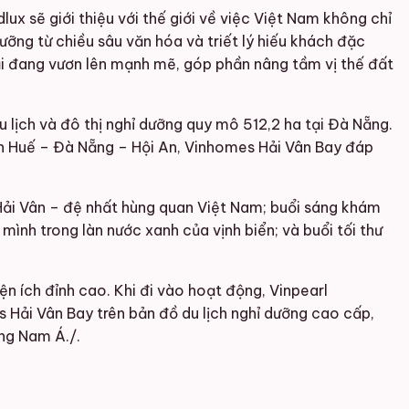
ux sẽ giới thiệu với thế giới về việc Việt Nam không chỉ
ỡng từ chiều sâu văn hóa và triết lý hiếu khách đặc
ại đang vươn lên mạnh mẽ, góp phần nâng tầm vị thế đất
 lịch và đô thị nghỉ dưỡng quy mô 512,2 ha tại Đà Nẵng.
 sản Huế – Đà Nẵng – Hội An, Vinhomes Hải Vân Bay đáp
 Hải Vân – đệ nhất hùng quan Việt Nam; buổi sáng khám
ình trong làn nước xanh của vịnh biển; và buổi tối thư
 ích đỉnh cao. Khi đi vào hoạt động, Vinpearl
 Hải Vân Bay trên bản đồ du lịch nghỉ dưỡng cao cấp,
ng Nam Á./.