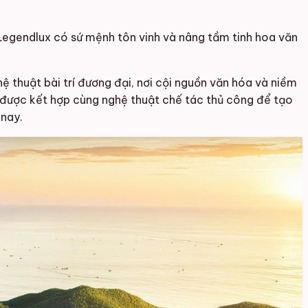
l Legendlux có sứ mệnh tôn vinh và nâng tầm tinh hoa văn
ệ thuật bài trí đương đại, nơi cội nguồn văn hóa và niềm
t được kết hợp cùng nghệ thuật chế tác thủ công để tạo
 nay.