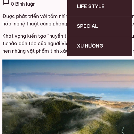
chat_bubble
0 Bình luận
LIFE STYLE
Được phát triển với tầm nhìn trở thành kiệt tác khách sạ
hóa, nghệ thuật cùng phong vị Việt Nam lên chuẩn mực ca
SPECIAL
Khát vọng kiến tạo “huyền thoại nghỉ dưỡng” sẽ được chuy
tự hào dân tộc của người Việt được thể hiện bằng tư duy
XU HƯỚNG
nên những vật phẩm tinh xảo, kết nối giữa quá khứ và hiện