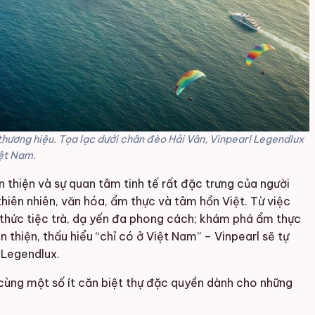
a thương hiệu. Tọa lạc dưới chân đèo Hải Vân, Vinpearl Legendlux
iệt Nam.
n thiện và sự quan tâm tinh tế rất đặc trưng của người
thiên nhiên, văn hóa, ẩm thực và tâm hồn Việt. Từ việc
 thức tiệc trà, dạ yến đa phong cách; khám phá ẩm thực
 thiện, thấu hiểu “chỉ có ở Việt Nam” – Vinpearl sẽ tự
 Legendlux.
 cùng một số ít căn biệt thự đặc quyền dành cho những