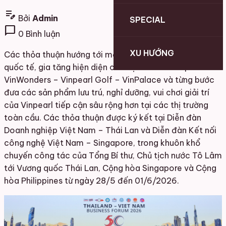
edit_note
Bởi
Admin
SPECIAL
chat_bubble
0 Bình luận
XU HƯỚNG
Các thỏa thuận hướng tới mở rộng kênh tiếp cận khách
quốc tế, gia tăng hiện diện cho hệ sinh thái Vinpearl –
VinWonders – Vinpearl Golf – VinPalace và từng bước
đưa các sản phẩm lưu trú, nghỉ dưỡng, vui chơi giải trí
của Vinpearl tiếp cận sâu rộng hơn tại các thị trường
toàn cầu. Các thỏa thuận được ký kết tại Diễn đàn
Doanh nghiệp Việt Nam – Thái Lan và Diễn đàn Kết nối
công nghệ Việt Nam – Singapore, trong khuôn khổ
chuyến công tác của Tổng Bí thư, Chủ tịch nước Tô Lâm
tới Vương quốc Thái Lan, Cộng hòa Singapore và Cộng
hòa Philippines từ ngày 28/5 đến 01/6/2026.