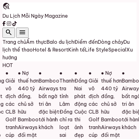
travel_explore
Du Lịch Mỗi Ngày
Magazine
search
menu
Trang chủ
Ẩm thực
Balo du lịch
Điểm đến
Dòng chảy
Du
lịch thể thao
Hotel & Resort
Kinh tế
Life Style
Special
Xu
hướng
HOT
●
● Nợ
●
●
●
●
● Nợ
●
g
Giải
thuế hơn
Bamboo
Thanh
Đồng
Giải
thuế hơn
Bambo
vô
440 tỷ
Airways
tra
Nai
vô
440 tỷ
Airway
t
địch
đồng,
bất ngờ
tỉnh
phát
địch
đồng,
bất ngờ
g
các
chủ sở
tri ân
Lâm
động
các
chủ sở
tri ân
c
CLB
hữu
đặc biệt
Đồng
Cuộc
CLB
hữu
đặc biệ
Golf
Bamboo
tới hành
chỉ ra
thi
Golf
Bamboo
tới hành
tranh
Airways
khách
loạt
ảnh
tranh
Airways
khách
cúp
đối mặt
sai
đẹp
cúp
đối mặt