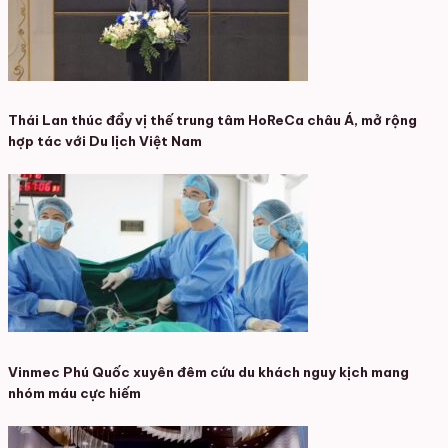
Thái Lan thúc đẩy vị thế trung tâm HoReCa châu Á, mở rộng
hợp tác với Du lịch Việt Nam
Vinmec Phú Quốc xuyên đêm cứu du khách nguy kịch mang
nhóm máu cực hiếm