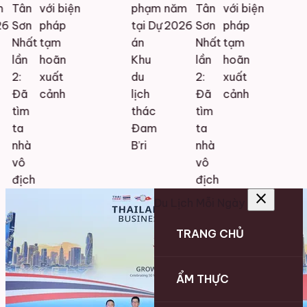
Tân
với biện
phạm
năm
Tân
với biện
6
Sơn
pháp
tại Dự
2026
Sơn
pháp
Nhất
tạm
án
Nhất
tạm
lần
hoãn
Khu
lần
hoãn
2:
xuất
du
2:
xuất
Đã
cảnh
lịch
Đã
cảnh
tìm
thác
tìm
ta
Đam
ta
nhà
B’ri
nhà
vô
vô
địch
địch
close
Du Lịch Mỗi Ngày
TRANG CHỦ
ẨM THỰC