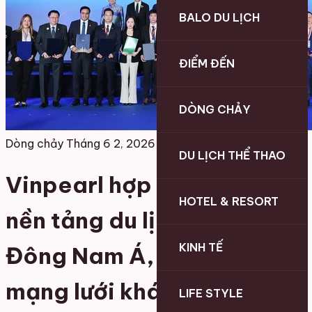
BALO DU LỊCH
ĐIỂM ĐẾN
DÒNG CHẢY
Dòng chảy
Tháng 6 2, 2026
DU LỊCH THỂ THAO
Vinpearl hợp tác với các
HOTEL & RESORT
nền tảng du lịch hàng đầu
KINH TẾ
Đông Nam Á, mở rộng
mạng lưới khách quốc tế.
LIFE STYLE