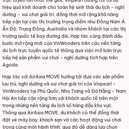
trực tuyến lớn nhất thế giới, Vinpearl hướng tới tối ưu
hiệu quả kinh doanh cho toàn hệ sinh thái du lịch – nghỉ
dưỡng – vui chơi giải trí, đồng thời mở rộng khả năng
tiếp cận tại các thị trường trọng điểm như Đông Nam Á,
Ấn Độ, Trung Đông, Australia và nhóm khách tại các thị
trường quốc tế bay đường dài. Hợp tác cũng đánh dấu
bước mở rộng mới của VinWonders trên các nền tảng
du lịch trực tuyến quốc tế thông qua việc mở bán trực
tiếp hệ sản phẩm vui chơi – nghỉ dưỡng tích hợp trên
Agoda.
Hợp tác với AirAsia MOVE hướng tới đưa các sản phẩm
lưu trú, nghỉ dưỡng và vui chơi giải trí của Vinpearl –
VinWonders tại Phú Quốc, Nha Trang và Đà Nẵng – Nam
Hội An tiếp cận rộng hơn với khách quốc tế trên một
trong những nền tảng du lịch số hàng đầu khu vực.
Thông qua AirAsia MOVE, du khách có thể đồng thời
đặt vé máy bay, khách sạn và các hoạt động vui chơi
trong cùng một hành trình, qua đó dễ dàng lựa chọn