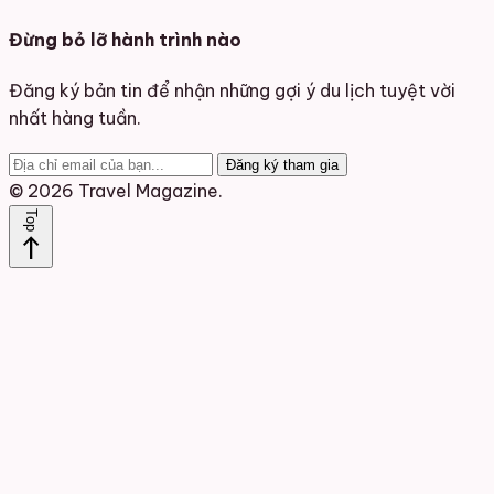
Đừng bỏ lỡ hành trình nào
Đăng ký bản tin để nhận những gợi ý du lịch tuyệt vời
nhất hàng tuần.
Đăng ký tham gia
© 2026 Travel Magazine.
Top
north