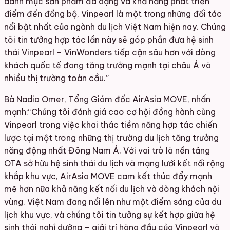
danh mục sản phẩm đa dạng và khả năng phát triển
điểm đến đồng bộ, Vinpearl là một trong những đối tác
nổi bật nhất của ngành du lịch Việt Nam hiện nay. Chúng
tôi tin tưởng hợp tác lần này sẽ góp phần đưa hệ sinh
thái Vinpearl – VinWonders tiếp cận sâu hơn với dòng
khách quốc tế đang tăng trưởng mạnh tại châu Á và
nhiều thị trường toàn cầu.”
Bà Nadia Omer, Tổng Giám đốc AirAsia MOVE, nhấn
mạnh:“Chúng tôi đánh giá cao cơ hội đồng hành cùng
Vinpearl trong việc khai thác tiềm năng hợp tác chiến
lược tại một trong những thị trường du lịch tăng trưởng
năng động nhất Đông Nam Á. Với vai trò là nền tảng
OTA sở hữu hệ sinh thái du lịch và mạng lưới kết nối rộng
khắp khu vực, AirAsia MOVE cam kết thúc đẩy mạnh
mẽ hơn nữa khả năng kết nối du lịch và dòng khách nội
vùng. Việt Nam đang nổi lên như một điểm sáng của du
lịch khu vực, và chúng tôi tin tưởng sự kết hợp giữa hệ
sinh thái nghỉ dưỡng – giải trí hàng đầu của Vinpearl và