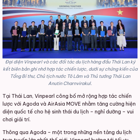
Đại diện Vinpearl và các đối tác du lịch hàng đầu Thái Lan ký
kết biên bản ghi nhớ hợp tác chiến lược, dưới sự chứng kiến của
Tổng Bí thư, Chủ tịch nước Tô Lâm và Thủ tướng Thái Lan
Anutin Charnvirakul.
Tại Thái Lan, Vinpearl công bố mở rộng hợp tác chiến
lược với Agoda và AirAsia MOVE nhằm tăng cường hiện
diện quốc tế cho hệ sinh thái du lịch – nghỉ dưỡng – vui
chơi giải trí.
Thông qua Agoda – một trong những nền tảng du lịch