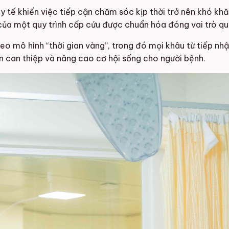
 tế khiến việc tiếp cận chăm sóc kịp thời trở nên khó khăn
 của một quy trình cấp cứu được chuẩn hóa đóng vai trò quy
eo mô hình “thời gian vàng”, trong đó mọi khâu từ tiếp nhậ
an can thiệp và nâng cao cơ hội sống cho người bệnh.