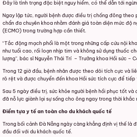
Đây là tình trạng đặc biệt nguy hiểm, có thể dẫn tới ngừn
Ngay lập tức, người bệnh được điều trị chống đông theo p
chẩn đa chuyên khoa nhằm đánh giá toàn diện mức độ ngu
(ECMO) trong trường hợp cần thiết.
“Tắc động mạch phổi là một trong những cấp cứu nội khoa
như tuổi cao, rối loạn nhịp tim và không sử dụng thuốc c
lượng”, bác sĩ Nguyễn Thái Trí – Trưởng khoa Hồi sức – 
Trong 12 giờ đầu, bệnh nhân được theo dõi tích cực và liê
rõ rệt và được chuyển đến khoa Hồi sức tích cực để tiếp t
Sau 5 ngày điều trị, sức khỏe người bệnh hồi phục tốt và
đã nỗ lực giành lại sự sống cho ông ngay trong thời khắc 
Điểm tựa y tế an toàn cho du khách quốc tế
Trong bối cảnh Đà Nẵng ngày càng khẳng định vị thế là đi
đầu đối với du khách quốc tế.