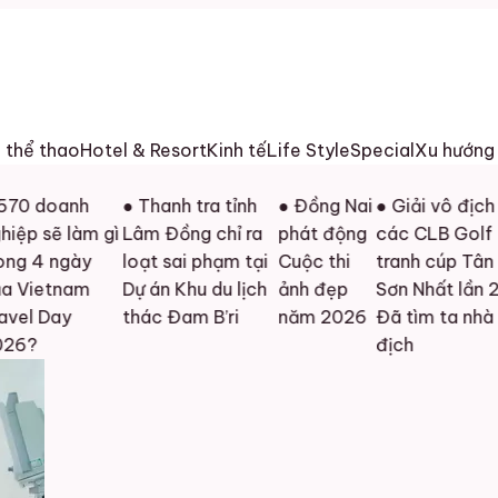
h thể thao
Hotel & Resort
Kinh tế
Life Style
Special
Xu hướng
 doanh
● Thanh tra tỉnh
● Đồng Nai
● Giải vô địch
p sẽ làm gì
Lâm Đồng chỉ ra
phát động
các CLB Golf
 4 ngày
loạt sai phạm tại
Cuộc thi
tranh cúp Tân
ietnam
Dự án Khu du lịch
ảnh đẹp
Sơn Nhất lần 2:
l Day
thác Đam B’ri
năm 2026
Đã tìm ta nhà vô
?
địch