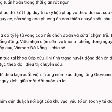
g tuần hoàn trong thời gian rất ngắn.
hác đồ, kết hợp duy trì oxy liệu pháp và theo dõi sát sao 
y cơ, sẵn sàng các phương án can thiệp chuyên sâu như ti
 có tỷ lệ tử vong cao nếu chẩn đoán và xử trí chậm trễ. 
hống đông. Việc nhận diện sớm và khởi trị chống đông ngay 
Cấp cứu, Vinmec Đà Nẵng – chia sẻ.
n tục tại khoa Cấp cứu. Khi tình trạng huyết động dần ổn đị
ục theo dõi, điều trị chuyên sâu.
 đủ điều kiện xuất viện. Trong niềm xúc động, ông Giovanni
nguy kịch, giữa một đất nước xa lạ.
ểm đến du lịch nổi bật của khu vực, yếu tố an toàn y tế đ