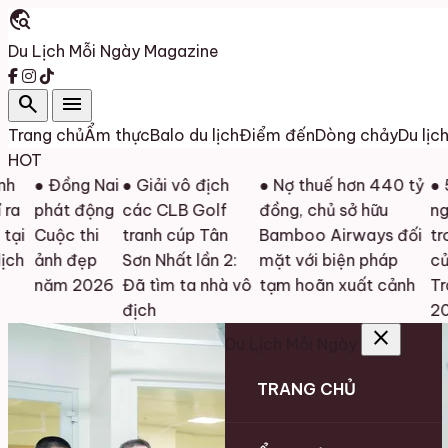
travel_explore
Du Lịch Mỗi Ngày
Magazine
search
menu
Trang chủ
Ẩm thực
Balo du lịch
Điểm đến
Dòng chảy
Du lịc
HOT
● Đồng Nai
● Giải vô địch
● Nợ thuế hơn 440 tỷ
● 570
phát động
các CLB Golf
đồng, chủ sở hữu
nghiệ
Cuộc thi
tranh cúp Tân
Bamboo Airways đối
trong
ảnh đẹp
Sơn Nhất lần 2:
mặt với biện pháp
của V
năm 2026
Đã tìm ta nhà vô
tạm hoãn xuất cảnh
Trave
địch
2026
close
Du Lịch Mỗi Ngày
TRANG CHỦ