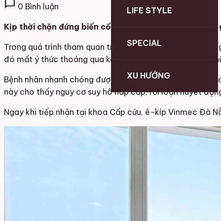
chat_bubble
0 Bình luận
LIFE STYLE
Kịp thời chặn đứng biến cố tắc mạch phổi trong “thời
SPECIAL
Trong quá trình tham quan trên tàu du lịch ngoài khơi, ôn
đó mất ý thức thoáng qua kèm nhịp tim nhanh. Đây là nhữn
XU HƯỚNG
Bệnh nhân nhanh chóng được sơ cứu ban đầu và chuyển đ
này cho thấy nguy cơ suy hô hấp cấp, rối loạn huyết độn
Ngay khi tiếp nhận tại khoa Cấp cứu, ê-kíp Vinmec Đà Nẵ