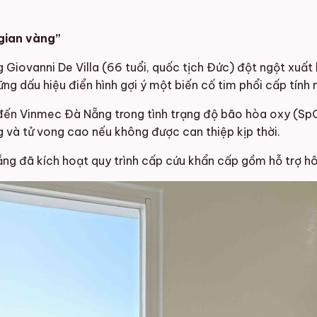
 gian vàng”
g Giovanni De Villa (66 tuổi, quốc tịch Đức) đột ngột xuất 
g dấu hiệu điển hình gợi ý một biến cố tim phổi cấp tính 
ến Vinmec Đà Nẵng trong tình trạng độ bão hòa oxy (SpO2
g và tử vong cao nếu không được can thiệp kịp thời.
ng đã kích hoạt quy trình cấp cứu khẩn cấp gồm hỗ trợ hô 