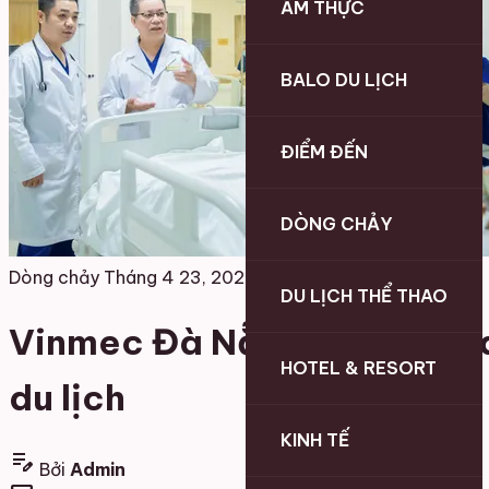
ẨM THỰC
BALO DU LỊCH
ĐIỂM ĐẾN
DÒNG CHẢY
Dòng chảy
Tháng 4 23, 2026
DU LỊCH THỂ THAO
Vinmec Đà Nẵng cứu sống du
HOTEL & RESORT
du lịch
KINH TẾ
edit_note
Bởi
Admin