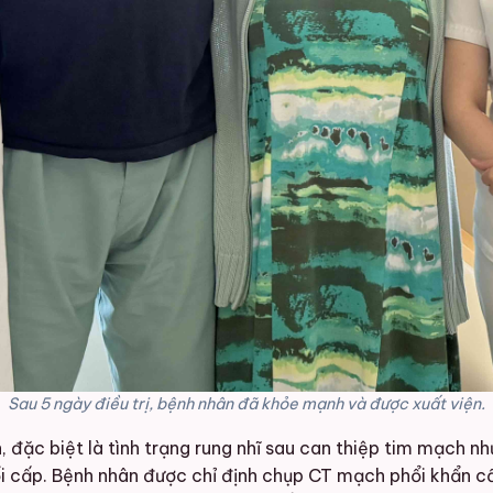
Sau 5 ngày điều trị, bệnh nhân đã khỏe mạnh và được xuất viện.
 đặc biệt là tình trạng rung nhĩ sau can thiệp tim mạch n
 cấp. Bệnh nhân được chỉ định chụp CT mạch phổi khẩn cấp