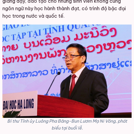
giảng dạy, đào
tạo cho những sinh viên không cùng
ngôn ngữ này học hành thành đạt, có trình độ bậc đại
học trong nước và quốc tế.
Bí thư Tỉnh ủy Luông Pha Băng-Bun Lươm Mạ Ni Vông, phát
biểu tại buổi lễ.