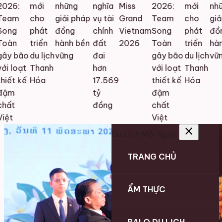
026:
mới
những
nghĩa
Miss
2026:
mới
nhữ
eam
cho
giải pháp
vụ tài
Grand
Team
cho
giải
ong
phát
đồng
chính
Vietnam
Song
phát
đồn
oàn
triển
hành bền
đất
2026
Toàn
triển
hàn
ây bão
du lịch
vững
đai
gây bão
du lịch
vữn
i loạt
Thanh
hơn
với loạt
Thanh
iết kế
Hóa
17.569
thiết kế
Hóa
ậm
tỷ
đậm
hất
đồng
chất
iệt
Việt
close
Du Lịch Mỗi Ngày
TRANG CHỦ
ẨM THỰC