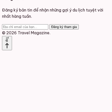
Đăng ký bản tin để nhận những gợi ý du lịch tuyệt vời
nhất hàng tuần.
Đăng ký tham gia
© 2026 Travel Magazine.
Top
north