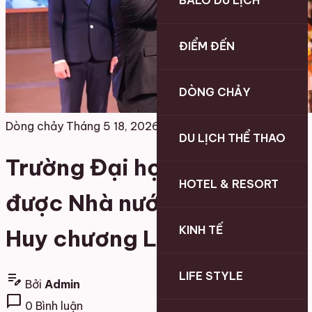
BALO DU LỊCH
ĐIỂM ĐẾN
DÒNG CHẢY
Dòng chảy
Tháng 5 18, 2026
DU LỊCH THỂ THAO
Trường Đại học Hạ Long
HOTEL & RESORT
được Nhà nước Lào tặng
KINH TẾ
Huy chương Lao động
LIFE STYLE
edit_note
Bởi
Admin
chat_bubble
0 Bình luận