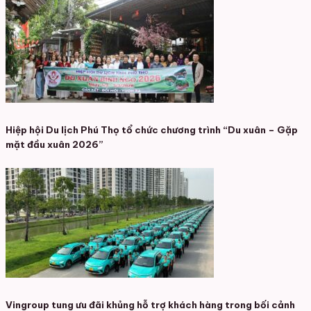
Hiệp hội Du lịch Phú Thọ tổ chức chương trình “Du xuân – Gặp
mặt đầu xuân 2026”
Vingroup tung ưu đãi khủng hỗ trợ khách hàng trong bối cảnh