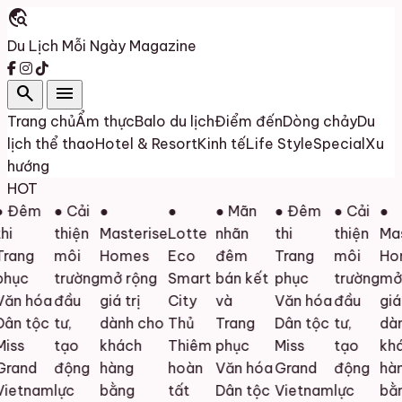
travel_explore
Du Lịch Mỗi Ngày
Magazine
search
menu
Trang chủ
Ẩm thực
Balo du lịch
Điểm đến
Dòng chảy
Du
lịch thể thao
Hotel & Resort
Kinh tế
Life Style
Special
Xu
hướng
HOT
 Đêm
● Cải
●
●
● Mãn
● Đêm
● Cải
●
i
thiện
Masterise
Lotte
nhãn
thi
thiện
Mast
rang
môi
Homes
Eco
đêm
Trang
môi
Hom
hục
trường
mở rộng
Smart
bán kết
phục
trường
mở 
ăn hóa
đầu
giá trị
City
và
Văn hóa
đầu
giá t
ân tộc
tư,
dành cho
Thủ
Trang
Dân tộc
tư,
dàn
iss
tạo
khách
Thiêm
phục
Miss
tạo
khá
rand
động
hàng
hoàn
Văn hóa
Grand
động
hàn
ietnam
lực
bằng
tất
Dân tộc
Vietnam
lực
bằn