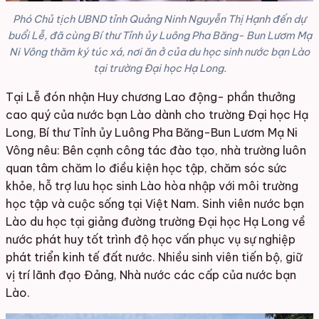
Phó Chủ tịch UBND tỉnh Quảng Ninh Nguyễn Thị Hạnh đến dự
buổi Lễ, đã cùng Bí thư Tỉnh ủy Luông Pha Băng- Bun Lươm Mạ
Ni Vông thăm ký túc xá, nơi ăn ở của du học sinh nước bạn Lào
tại trường Đại học Hạ Long.
Tại Lễ đón nhận Huy chương Lao động- phần thưởng
cao quý của nước bạn Lào dành cho trường Đại học Hạ
Long, Bí thư Tỉnh ủy Luông Pha Băng-Bun Lươm Mạ Ni
Vông nêu: Bên cạnh công tác đào tạo, nhà trường luôn
quan tâm chăm lo điều kiện học tập, chăm sóc sức
khỏe, hỗ trợ lưu học sinh Lào hòa nhập với môi trường
học tập và cuộc sống tại Việt Nam. S
inh viên nước bạn
Lào du học tại giảng đường t
rường Đại học Hạ Long
về
nước phát huy tốt trình độ học vấn phục vụ sự nghiệp
phát triển kinh tế đất nước. Nhiều sinh viên tiến bộ, giữ
vị trí lãnh đạo Đảng, Nhà nước các cấp của nước bạn
Lào.