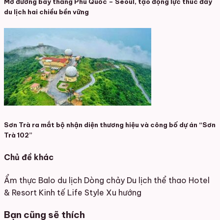
Mở đường bay thẳng Phú Quốc – Seoul, tạo động lực thúc đẩy
du lịch hai chiều bền vững
Sơn Trà ra mắt bộ nhận diện thương hiệu và công bố dự án “Sơn
Trà 102”
Chủ đề khác
Ẩm thực
Balo du lịch
Dòng chảy
Du lịch thể thao
Hotel
& Resort
Kinh tế
Life Style
Xu hướng
Bạn cũng sẽ thích