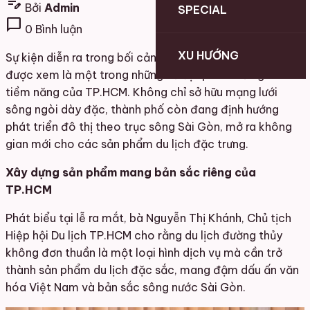
edit_note
Bởi
Admin
SPECIAL
chat_bubble
0 Bình luận
XU HƯỚNG
Sự kiện diễn ra trong bối cảnh du lịch đường thủy đang
được xem là một trong những dư địa phát triển giàu
tiềm năng của TP.HCM. Không chỉ sở hữu mạng lưới
sông ngòi dày đặc, thành phố còn đang định hướng
phát triển đô thị theo trục sông Sài Gòn, mở ra không
gian mới cho các sản phẩm du lịch đặc trưng.
Xây dựng sản phẩm mang bản sắc riêng của
TP.HCM
Phát biểu tại lễ ra mắt, bà Nguyễn Thị Khánh, Chủ tịch
Hiệp hội Du lịch TP.HCM cho rằng du lịch đường thủy
không đơn thuần là một loại hình dịch vụ mà cần trở
thành sản phẩm du lịch đặc sắc, mang đậm dấu ấn văn
hóa Việt Nam và bản sắc sông nước Sài Gòn.