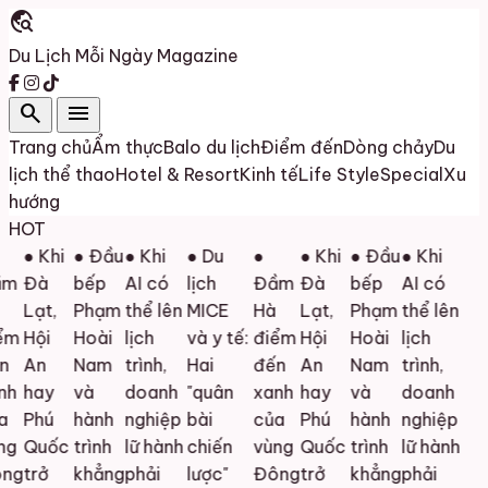
travel_explore
Du Lịch Mỗi Ngày
Magazine
search
menu
Trang chủ
Ẩm thực
Balo du lịch
Điểm đến
Dòng chảy
Du
lịch thể thao
Hotel & Resort
Kinh tế
Life Style
Special
Xu
hướng
HOT
● Khi
● Đầu
● Khi
● Du
●
● Khi
● Đầu
● Khi
m
Đà
bếp
AI có
lịch
Đầm
Đà
bếp
AI có
Lạt,
Phạm
thể lên
MICE
Hà
Lạt,
Phạm
thể lên
m
Hội
Hoài
lịch
và y tế:
điểm
Hội
Hoài
lịch
An
Nam
trình,
Hai
đến
An
Nam
trình,
h
hay
và
doanh
"quân
xanh
hay
và
doanh
Phú
hành
nghiệp
bài
của
Phú
hành
nghiệp
g
Quốc
trình
lữ hành
chiến
vùng
Quốc
trình
lữ hành
ng
trở
khẳng
phải
lược"
Đông
trở
khẳng
phải