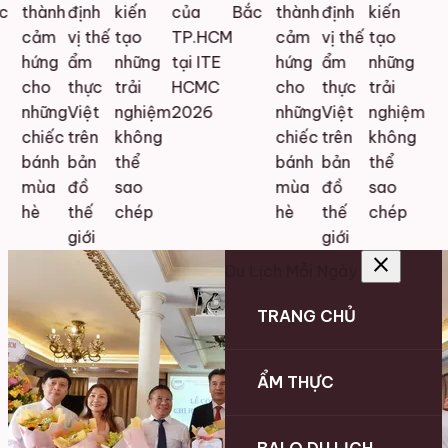
thành
định
kiến
của
Bắc
thành
định
kiến
cảm
vị thế
tạo
TP.HCM
cảm
vị thế
tạo
hứng
ẩm
những
tại ITE
hứng
ẩm
những
cho
thực
trải
HCMC
cho
thực
trải
những
Việt
nghiệm
2026
những
Việt
nghiệm
chiếc
trên
không
chiếc
trên
không
bánh
bản
thể
bánh
bản
thể
mùa
đồ
sao
mùa
đồ
sao
hè
thế
chép
hè
thế
chép
giới
giới
close
Du Lịch Mỗi Ngày
TRANG CHỦ
ẨM THỰC