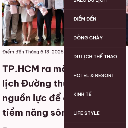
BALO DU LỊCH
ĐIỂM ĐẾN
DÒNG CHẢY
Điểm đến
Tháng 6 13, 2026
DU LỊCH THỂ THAO
TP.HCM ra mắt Chi hội Du
HOTEL & RESORT
lịch Đường thủy: Kết nối
KINH TẾ
nguồn lực để đánh thức
tiềm năng sông nước
LIFE STYLE