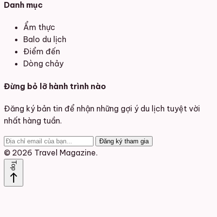
Danh mục
Ẩm thực
Balo du lịch
Điểm đến
Dòng chảy
Đừng bỏ lỡ hành trình nào
Đăng ký bản tin để nhận những gợi ý du lịch tuyệt vời
nhất hàng tuần.
Đăng ký tham gia
© 2026 Travel Magazine.
Top
north