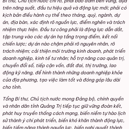
Bí thư, Chủ tịch nước chỉ rõ, phải bảo đảm bền vững, dựa
trên năng suất, đầu tư hiệu quả và động lực mới; phải có
kịch bản điều hành cụ thể theo tháng, quý, ngành, dự
án, địa bàn, xác định rõ nguồn lực, điểm nghẽn và trách
nhiệm thực hiện. Đầu tư công phải là động lực dẫn dắt,
tập trung vào các dự án hạ tầng trọng điểm, kết nối
chiến lược; dự án nào chậm phải rõ nguyên nhân, rõ
trách nhiệm; cải thiện môi trường kinh doanh, phát triển
doanh nghiệp, kinh tế tư nhân; hỗ trợ nâng cao quản trị,
chuyển đổi số, tiếp cận vốn, đất đai, thị trường, lao
động kỹ năng, để hình thành những doanh nghiệp khỏe
của địa phương, tạo việc làm tốt và đóng góp lâu dài
cho tỉnh.
Tổng Bí thư, Chủ tịch nước mong Đảng bộ, chính quyền
và nhân dân tỉnh Quảng Trị tiếp tục giữ vững đoàn kết,
phát huy truyền thống cách mạng, biến niềm tự hào lịch
sử thành ý chí phát triển, biến khó khăn thành động lực,
biến tiềm năng thành nguồn lực, biến nghị quyết thành