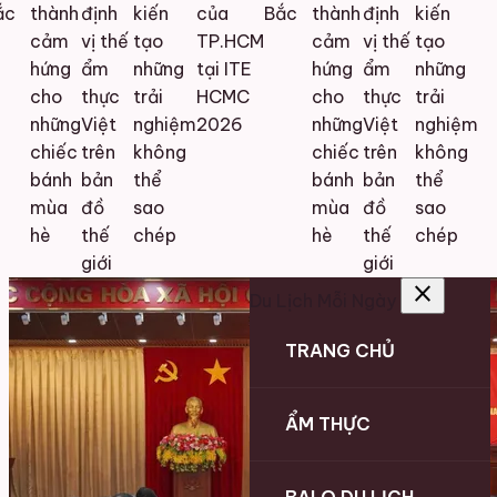
c
thành
định
kiến
của
Bắc
thành
định
kiến
cảm
vị thế
tạo
TP.HCM
cảm
vị thế
tạo
hứng
ẩm
những
tại ITE
hứng
ẩm
những
cho
thực
trải
HCMC
cho
thực
trải
những
Việt
nghiệm
2026
những
Việt
nghiệm
chiếc
trên
không
chiếc
trên
không
bánh
bản
thể
bánh
bản
thể
mùa
đồ
sao
mùa
đồ
sao
hè
thế
chép
hè
thế
chép
giới
giới
close
Du Lịch Mỗi Ngày
TRANG CHỦ
ẨM THỰC