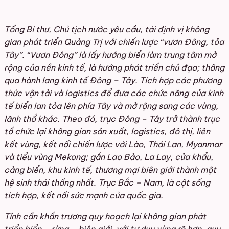
Tổng Bí thư, Chủ tịch nước yêu cầu, tái định vị không
gian phát triển Quảng Trị với chiến lược “vươn Đông, tỏa
Tây”. “Vươn Đông” là lấy hướng biển làm trung tâm mở
rộng của nền kinh tế, là hướng phát triển chủ đạo; thông
qua hành lang kinh tế Đông – Tây. Tích hợp các phương
thức vận tải và logistics để đưa các chức năng của kinh
tế biển lan tỏa lên phía Tây và mở rộng sang các vùng,
lãnh thổ khác. Theo đó, trục Đông – Tây trở thành trục
tổ chức lại không gian sản xuất, logistics, đô thị, liên
kết vùng, kết nối chiến lược với Lào, Thái Lan, Myanmar
và tiểu vùng Mekong; gắn Lao Bảo, La Lay, cửa khẩu,
cảng biển, khu kinh tế, thương mại biên giới thành một
hệ sinh thái thống nhất. Trục Bắc – Nam, là cột sống
tích hợp, kết nối sức mạnh của quốc gia.
Tỉnh cần khẩn trương quy hoạch lại không gian phát
triển biển – rừng – biên giới, với tư duy vùng rõ hơn, quy