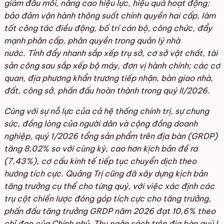
giảm đầu mối, nâng cao hiệu lực, hiệu quả hoạt động;
bảo đảm vận hành thông suốt chính quyền hai cấp, làm
tốt công tác điều động, bố trí cán bộ, công chức, đẩy
mạnh phân cấp, phân quyền trong quản lý nhà
nước. Tỉnh đẩy nhanh sắp xếp trụ sở, cơ sở vật chất, tài
sản công sau sắp xếp bộ máy, đơn vị hành chính; các cơ
quan, địa phương khẩn trương tiếp nhận, bàn giao nhà,
đất, công sở, phấn đấu hoàn thành trong quý II/2026.
Cùng với sự nỗ lực của cả hệ thống chính trị, sự chung
sức, đồng lòng của người dân và cộng đồng doanh
nghiệp, quý 1/2026 tổng sản phẩm trên địa bàn (GRDP)
tăng 8,02% so với cùng kỳ, cao hơn kịch bản đề ra
(7,43%), cơ cấu kinh tế tiếp tục chuyển dịch theo
hướng tích cực. Quảng Trị cũng đã xây dựng kịch bản
tăng trưởng cụ thể cho từng quý, với việc xác định các
trụ cột chiến lược đóng góp tích cực cho tăng trưởng,
phấn đấu tăng trưởng GRDP năm 2026 đạt 10,6% theo
chỉ đạo của Chính phủ. Thu ngân sách trên địa bàn quý I