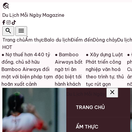
travel_explore
Du Lịch Mỗi Ngày
Magazine
search
menu
Trang chủ
Ẩm thực
Balo du lịch
Điểm đến
Dòng chảy
Du lịc
HOT
 thuế hơn 440 tỷ
● Bamboo
● Xây dựng Luật
● Đồng 
, chủ sở hữu
Airways bất
Phát triển công
phát đ
oo Airways đối
ngờ tri ân
nghiệp văn hoá
Cuộc th
với biện pháp tạm
đặc biệt tới
theo trình tự, thủ
ảnh đẹ
 xuất cảnh
hành khách
tục rút gọn
năm 2
close
Du Lịch Mỗi Ngày
TRANG CHỦ
ẨM THỰC