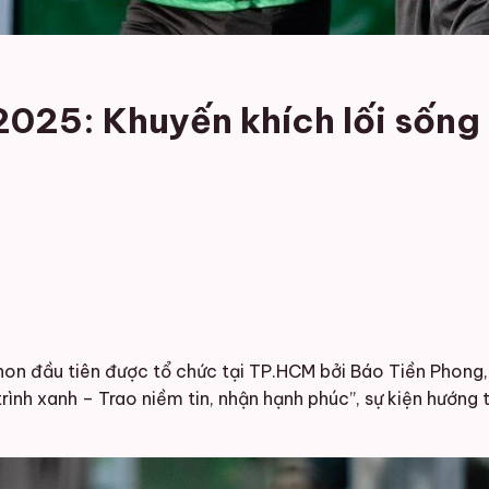
2025: Khuyến khích lối sống
on đầu tiên được tổ chức tại TP.HCM bởi Báo Tiền Phong, 
 trình xanh – Trao niềm tin, nhận hạnh phúc”, sự kiện hướn