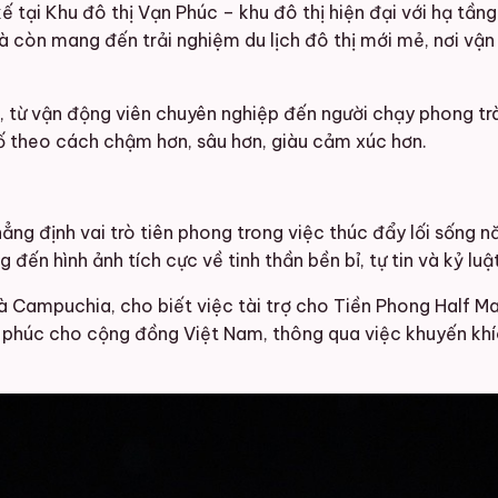
tại Khu đô thị Vạn Phúc – khu đô thị hiện đại với hạ tầng
 mà còn mang đến trải nghiệm du lịch đô thị mới mẻ, nơi v
, từ vận động viên chuyên nghiệp đến người chạy phong trà
hố theo cách chậm hơn, sâu hơn, giàu cảm xúc hơn.
ẳng định vai trò tiên phong trong việc thúc đẩy lối sống 
n hình ảnh tích cực về tinh thần bền bỉ, tự tin và kỷ luật 
 Campuchia, cho biết việc tài trợ cho Tiền Phong Half M
 phúc cho cộng đồng Việt Nam, thông qua việc khuyến khíc