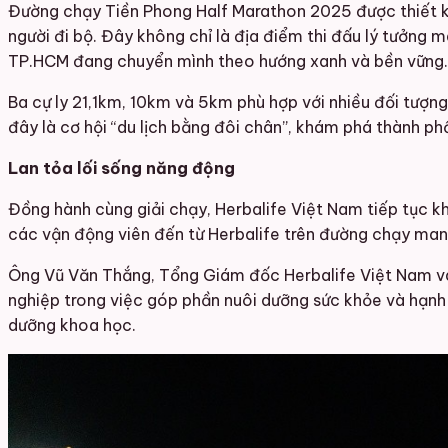
Đường chạy Tiền Phong Half Marathon 2025 được thiết kế 
người đi bộ. Đây không chỉ là địa điểm thi đấu lý tưởng
TP.HCM đang chuyển mình theo hướng xanh và bền vững.
Ba cự ly 21,1km, 10km và 5km phù hợp với nhiều đối tượng
đây là cơ hội “du lịch bằng đôi chân”, khám phá thành p
Lan tỏa lối sống năng động
Đồng hành cùng giải chạy, Herbalife Việt Nam tiếp tục kh
các vận động viên đến từ Herbalife trên đường chạy mang đế
Ông Vũ Văn Thắng, Tổng Giám đốc Herbalife Việt Nam và
nghiệp trong việc góp phần nuôi dưỡng sức khỏe và hạnh
dưỡng khoa học.