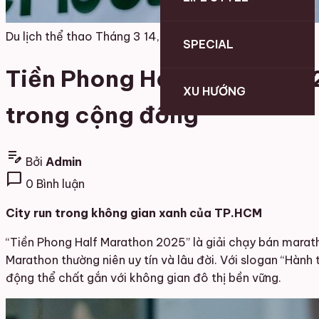
Du lịch thể thao
Tháng 3 14, 2026
SPECIAL
Tiền Phong Half Marathon 
XU HƯỚNG
trong cộng đồng
edit_note
Bởi
Admin
chat_bubble
0 Bình luận
City run trong không gian xanh của TP.HCM
“Tiền Phong Half Marathon 2025” là giải chạy bán marath
Marathon thường niên uy tín và lâu đời. Với slogan “Hành
động thể chất gắn với không gian đô thị bền vững.