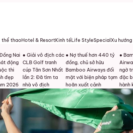
h thể thao
Hotel & Resort
Kinh tế
Life Style
Special
Xu hướng
Nai
● Giải vô địch các
● Nợ thuế hơn 440 tỷ
● Bamboo
ộng
CLB Golf tranh
đồng, chủ sở hữu
Airways bấ
i
cúp Tân Sơn Nhất
Bamboo Airways đối
ngờ tri ân
p
lần 2: Đã tìm ta
mặt với biện pháp tạm
đặc biệt tớ
026
nhà vô địch
hoãn xuất cảnh
hành khách