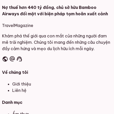
Nợ thuế hơn 440 tỷ đồng, chủ sở hữu Bamboo
Airways đối mặt với biện pháp tạm hoãn xuất cảnh
Travel
Magazine
Khám phá thế giới qua con mắt của những người đam
mê trải nghiệm. Chúng tôi mang đến những câu chuyện
đầy cảm hứng và mẹo du lịch hữu ích mỗi ngày.
public
alternate_email
support_agent
Về chúng tôi
Giới thiệu
Liên hệ
Danh mục
Ẩm thực