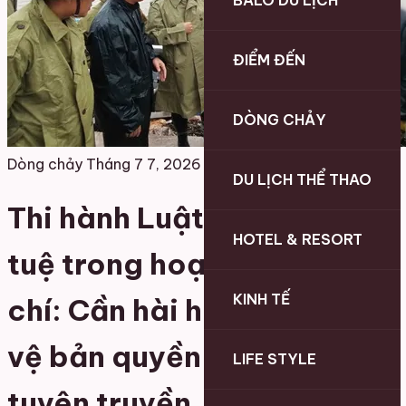
BALO DU LỊCH
ĐIỂM ĐẾN
DÒNG CHẢY
Dòng chảy
Tháng 7 7, 2026
DU LỊCH THỂ THAO
Thi hành Luật Sở hữu trí
HOTEL & RESORT
tuệ trong hoạt động báo
KINH TẾ
chí: Cần hài hòa giữa bảo
vệ bản quyền và nhiệm vụ
LIFE STYLE
tuyên truyền