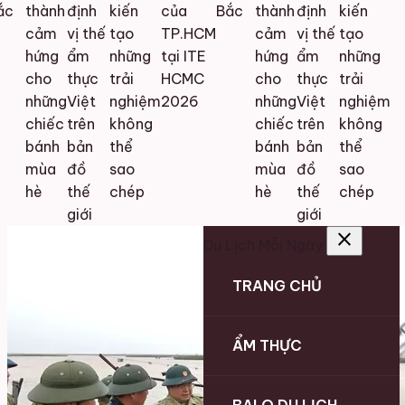
c
thành
định
kiến
của
Bắc
thành
định
kiến
cảm
vị thế
tạo
TP.HCM
cảm
vị thế
tạo
hứng
ẩm
những
tại ITE
hứng
ẩm
những
cho
thực
trải
HCMC
cho
thực
trải
những
Việt
nghiệm
2026
những
Việt
nghiệm
chiếc
trên
không
chiếc
trên
không
bánh
bản
thể
bánh
bản
thể
mùa
đồ
sao
mùa
đồ
sao
hè
thế
chép
hè
thế
chép
giới
giới
close
Du Lịch Mỗi Ngày
TRANG CHỦ
ẨM THỰC