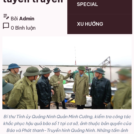
SPECIAL
edit_note
Bởi
Admin
XU HƯỚNG
chat_bubble
0 Bình luận
Bí thư Tỉnh ủy Quảng Ninh Quản Minh Cường, kiểm tra công tác
khắc phục hậu quả bão số 1 tại cơ sở, ảnh thuộc bản quyền của
Báo và Phát thanh-Truyền hình Quảng Ninh. Những tấm ảnh