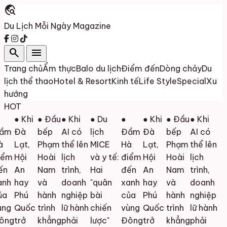
travel_explore
Du Lịch Mỗi Ngày
Magazine
search
menu
Trang chủ
Ẩm thực
Balo du lịch
Điểm đến
Dòng chảy
Du
lịch thể thao
Hotel & Resort
Kinh tế
Life Style
Special
Xu
hướng
HOT
● Khi
● Đầu
● Khi
● Du
●
● Khi
● Đầu
● Khi
ầm
Đà
bếp
AI có
lịch
Đầm
Đà
bếp
AI có
Lạt,
Phạm
thể lên
MICE
Hà
Lạt,
Phạm
thể lên
ểm
Hội
Hoài
lịch
và y tế:
điểm
Hội
Hoài
lịch
n
An
Nam
trình,
Hai
đến
An
Nam
trình,
nh
hay
và
doanh
"quân
xanh
hay
và
doanh
a
Phú
hành
nghiệp
bài
của
Phú
hành
nghiệp
ng
Quốc
trình
lữ hành
chiến
vùng
Quốc
trình
lữ hành
ng
trở
khẳng
phải
lược"
Đông
trở
khẳng
phải