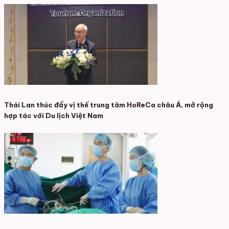
Thái Lan thúc đẩy vị thế trung tâm HoReCa châu Á, mở rộng
hợp tác với Du lịch Việt Nam