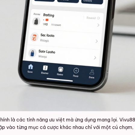
chính là các tính năng ưu việt mà ứng dụng mang lại. Vivu
 cập vào từng mục cá cược khác nhau chỉ với một cú chạm, 