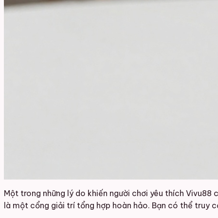
Một trong những lý do khiến người chơi yêu thích Vivu88 
là một cổng giải trí tổng hợp hoàn hảo. Bạn có thể truy