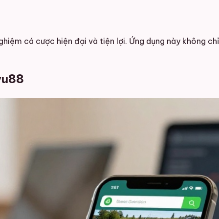
 nghiệm cá cược hiện đại và tiện lợi. Ứng dụng này không 
vu88