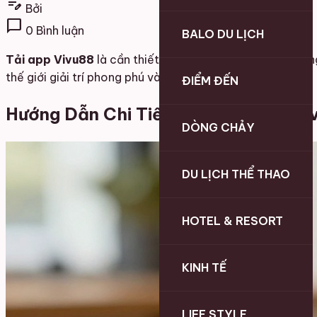
edit_note
Bởi
chat_bubble
0 Bình luận
BALO DU LỊCH
Tải app Vivu88
là cần thiết cho những ai yêu thích trải
thế giới giải trí phong phú và hấp dẫn.
ĐIỂM ĐẾN
Hướng Dẫn Chi Tiết Tải Ứng Dụng Vi
DÒNG CHẢY
DU LỊCH THỂ THAO
HOTEL & RESORT
KINH TẾ
LIFE STYLE