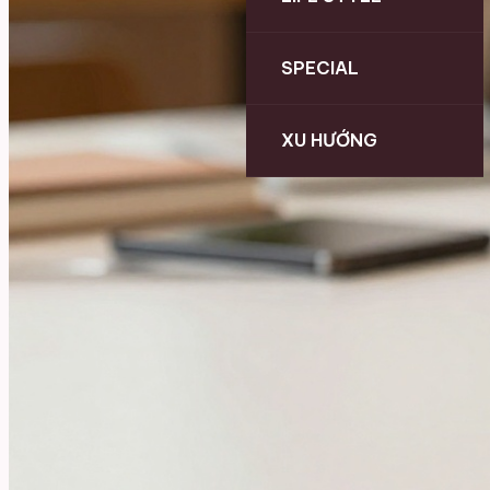
SPECIAL
XU HƯỚNG