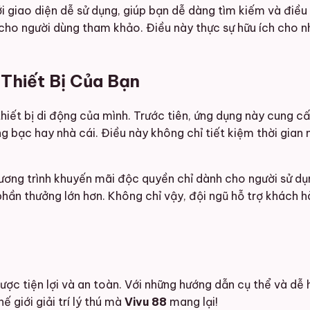
ới giao diện dễ sử dụng, giúp bạn dễ dàng tìm kiếm và đi
kê cho người dùng tham khảo. Điều này thực sự hữu ích cho
Thiết Bị Của Bạn
hiết bị di động của mình. Trước tiên, ứng dụng này cung c
g bạc hay nhà cái. Điều này không chỉ tiết kiệm thời gian
ng trình khuyến mãi độc quyền chỉ dành cho người sử dụn
ần thưởng lớn hơn. Không chỉ vậy, đội ngũ hỗ trợ khách h
c tiện lợi và an toàn. Với những hướng dẫn cụ thể và dễ
 giới giải trí lý thú mà
Vivu 88
mang lại!