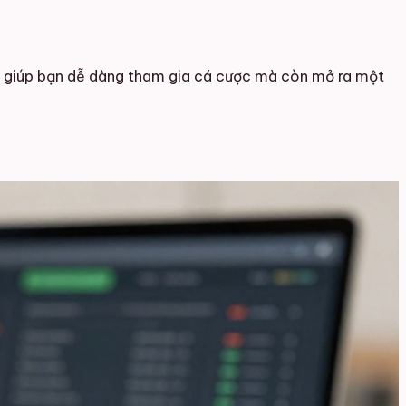
chỉ giúp bạn dễ dàng tham gia cá cược mà còn mở ra một