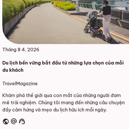
Tháng 8 4, 2026
Du lịch bền vững bắt đầu từ những lựa chọn của mỗi
du khách
Travel
Magazine
Khám phá thế giới qua con mắt của những người đam
mê trải nghiệm. Chúng tôi mang đến những câu chuyện
đầy cảm hứng và mẹo du lịch hữu ích mỗi ngày.
public
alternate_email
support_agent