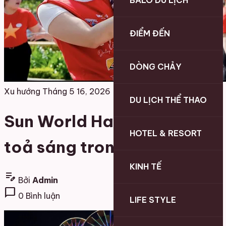
BALO DU LỊCH
ĐIỂM ĐẾN
DÒNG CHẢY
Xu hướng
Tháng 5 16, 2026
DU LỊCH THỂ THAO
Sun World Ha Long rực rỡ
HOTEL & RESORT
toả sáng trong lòng Di sản
KINH TẾ
edit_note
Bởi
Admin
chat_bubble
0 Bình luận
LIFE STYLE