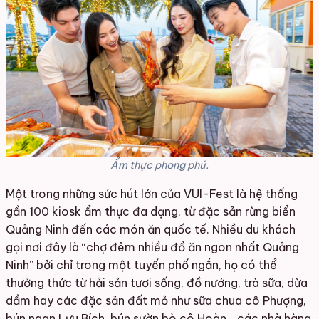
Ẩm thực phong phú.
Một trong những sức hút lớn của VUI-Fest là hệ thống
gần 100 kiosk ẩm thực đa dạng, từ đặc sản rừng biển
Quảng Ninh đến các món ăn quốc tế. Nhiều du khách
gọi nơi đây là “chợ đêm nhiều đồ ăn ngon nhất Quảng
Ninh” bởi chỉ trong một tuyến phố ngắn, họ có thể
thưởng thức từ hải sản tươi sống, đồ nướng, trà sữa, dừa
dầm hay các đặc sản đất mỏ như sữa chua cô Phượng,
bún ngan Lưu Bích, bún sườn bò cô Hoàn… các nhà hàng