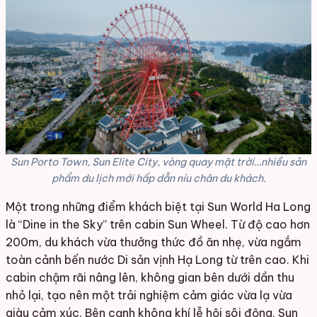
Sun Porto Town, Sun Elite City, vòng quay mặt trời…nhiều sản
phẩm du lịch mới hấp dẫn níu chân du khách.
Một trong những điểm khách biệt tại Sun World Ha Long
là “Dine in the Sky” trên cabin Sun Wheel. Từ độ cao hơn
200m, du khách vừa thưởng thức đồ ăn nhẹ, vừa ngắm
toàn cảnh bến nước Di sản vịnh Hạ Long từ trên cao. Khi
cabin chậm rãi nâng lên, không gian bên dưới dần thu
nhỏ lại, tạo nên một trải nghiệm cảm giác vừa lạ vừa
giàu cảm xúc. Bên cạnh không khí lễ hội sôi động, Sun