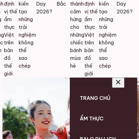
định
kiến
Day
Bắc
thành
định
kiến
Day
vị thế
tạo
2026?
cảm
vị thế
tạo
2026?
ẩm
những
hứng
ẩm
những
thực
trải
cho
thực
trải
Việt
nghiệm
những
Việt
nghiệm
trên
không
chiếc
trên
không
bản
thể
bánh
bản
thể
đồ
sao
mùa
đồ
sao
thế
chép
hè
thế
chép
giới
giới
close
Du Lịch Mỗi Ngày
TRANG CHỦ
ẨM THỰC