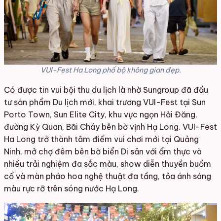
VUI-Fest Ha Long phố bộ không gian đẹp.
Có được tin vui bội thu du lịch là nhờ Sungroup đã đầu
tư sản phẩm Du lịch mới, khai trương VUI-Fest tại Sun
Porto Town, Sun Elite City, khu vực ngọn Hải Đăng,
đường Kỳ Quan, Bãi Cháy bên bờ vịnh Hạ Long. VUI-Fest
Ha Long trở thành tâm điểm vui chơi mới tại Quảng
Ninh, mở chợ đêm bên bờ biển Di sản với ẩm thực và
nhiều trải nghiệm đa sắc màu, show diễn thuyền buồm
cổ và màn pháo hoa nghệ thuật đa tầng, tỏa ánh sáng
màu rực rỡ trên sóng nước Hạ Long.