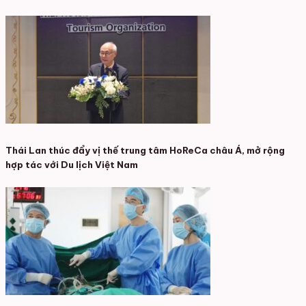
Thái Lan thúc đẩy vị thế trung tâm HoReCa châu Á, mở rộng
hợp tác với Du lịch Việt Nam