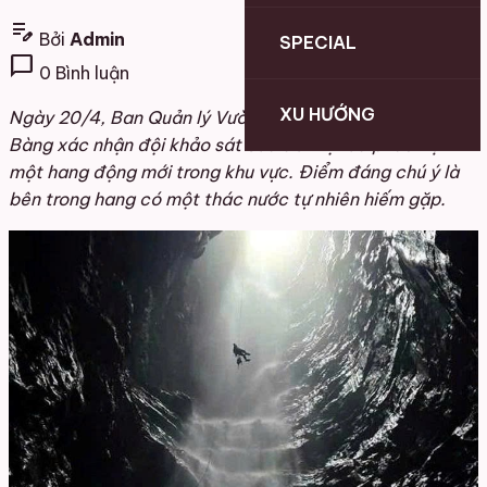
edit_note
Bởi
Admin
SPECIAL
chat_bubble
0 Bình luận
XU HƯỚNG
Ngày 20/4, Ban Quản lý Vườn quốc gia Phong Nha – Kẻ
Bàng xác nhận đội khảo sát của đơn vị vừa phát hiện
một hang động mới trong khu vực. Điểm đáng chú ý là
bên trong hang có một thác nước tự nhiên hiếm gặp.