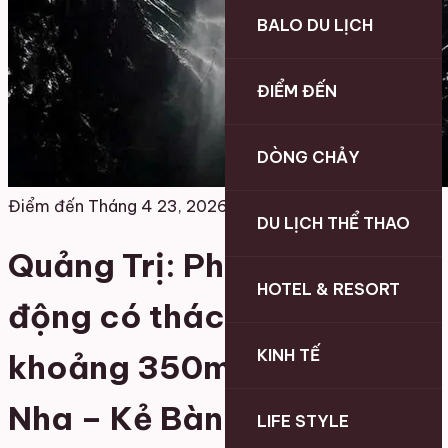
BALO DU LỊCH
ĐIỂM ĐẾN
DÒNG CHẢY
Điểm đến
Tháng 4 23, 2026
DU LỊCH THỂ THAO
Quảng Trị: Phát hiện hang
HOTEL & RESORT
động có thác nước sâu
KINH TẾ
khoảng 350m tại Phong
Nha – Kẻ Bàng
LIFE STYLE