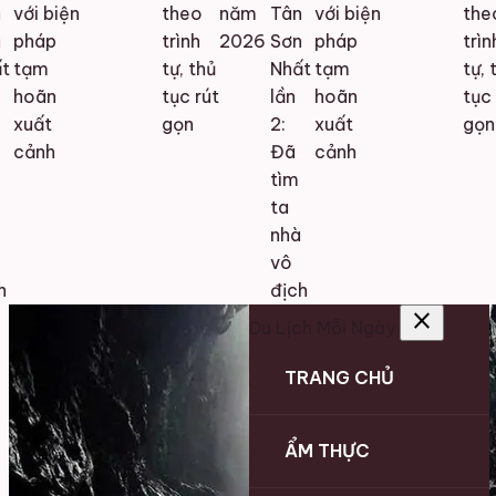
với biện
theo
năm
Tân
với biện
the
pháp
trình
2026
Sơn
pháp
trình
t
tạm
tự, thủ
Nhất
tạm
tự, t
hoãn
tục rút
lần
hoãn
tục 
xuất
gọn
2:
xuất
gọn
cảnh
Đã
cảnh
tìm
ta
nhà
vô
h
địch
close
Du Lịch Mỗi Ngày
TRANG CHỦ
ẨM THỰC