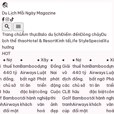
travel_explore
Du Lịch Mỗi Ngày
Magazine
search
menu
Trang chủ
Ẩm thực
Balo du lịch
Điểm đến
Dòng chảy
Du
lịch thể thao
Hotel & Resort
Kinh tế
Life Style
Special
Xu
hướng
HOT
● Nợ
●
● Xây
●
●
● Nợ
●
● Xâ
thuế hơn
Bamboo
dựng
Đồng
Giải
thuế hơn
Bamboo
dựn
440 tỷ
Airways
Luật
Nai
vô
440 tỷ
Airways
Luậ
h
đồng,
bất ngờ
Phát
phát
địch
đồng,
bất ngờ
Phá
chủ sở
tri ân
triển
động
các
chủ sở
tri ân
triể
hữu
đặc biệt
công
Cuộc
CLB
hữu
đặc biệt
côn
f
Bamboo
tới hành
nghiệp
thi
Golf
Bamboo
tới hành
nghi
h
Airways
khách
văn
ảnh
tranh
Airways
khách
văn
đối mặt
hoá
đẹp
cúp
đối mặt
hoá