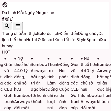
travel_explore
Du Lịch Mỗi Ngày
Magazine
search
menu
Trang chủ
Ẩm thực
Balo du lịch
Điểm đến
Dòng chảy
Du
lịch thể thao
Hotel & Resort
Kinh tế
Life Style
Special
Xu
hướng
HOT
●
● Nợ
●
●
●
●
● Nợ
●
g
Giải
thuế hơn
Bamboo
Thanh
Đồng
Giải
thuế hơn
Bambo
vô
440 tỷ
Airways
tra
Nai
vô
440 tỷ
Airways
địch
đồng,
bất ngờ
tỉnh
phát
địch
đồng,
bất ngờ
g
các
chủ sở
tri ân
Lâm
động
các
chủ sở
tri ân
c
CLB
hữu
đặc biệt
Đồng
Cuộc
CLB
hữu
đặc biệt
Golf
Bamboo
tới hành
chỉ ra
thi
Golf
Bamboo
tới hành
tranh
Airways
khách
loạt
ảnh
tranh
Airways
khách
cúp
đối mặt
sai
đẹp
cúp
đối mặt