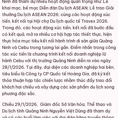
Ninh đã tham dự nhiều hoạt động quan trọng như: Lễ
khai mạc, bế mạc Diễn đàn Du lịch ASEAN; Lễ trao Giải
thưởng Du lịch ASEAN 2026; cùng các hoạt động xúc
tiến, kết nối tại Hội chợ Du lịch quốc tế Travex 2026.
Trong đó, các hoạt động xúc tiến, kết nối đã bước đầu
có kết quả, mở ra nhiều cơ hội hợp tác thiết thực, hiện
thực hóa mục tiêu kết nối hành trình di sản giữa Quảng
Ninh và Cebu trong tương lai gần. Điểm nhấn trong công
tác xúc tiến là chương trình kết nối doanh nghiệp lữ
hành Cebu với thị trường Quảng Ninh diễn ra vào ngày
28/1/2026. Tại đây, đại diện các doanh nghiệp hai bên,
tiêu biểu là Công ty CP Quốc tế Hoàng Gia, đã ký kết
thỏa thuận hợp tác chiến lược nhằm thúc đẩy trao đổi
khách hai chiều và xây dựng các sản phẩm du lịch song
phương đặc sắc.
Chiều 29/1/2026, Giám đốc Sở Văn hóa, Thể thao và
Du lịch tỉnh Quảng Ninh Nguyễn Việt Dũng đã tham dự
và có các buổi làm việc với đại diện hãng truyền thông