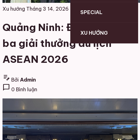
Xu hướng
Tháng 3 14, 2026
SPECIAL
Quảng Ninh: Đăng quang
XU HƯỚNG
ba giải thưởng du lịch
ASEAN 2026
edit_note
Bởi
Admin
chat_bubble
0 Bình luận