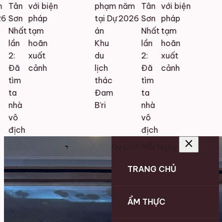
Tân
với biện
phạm
năm
Tân
với biện
6
Sơn
pháp
tại Dự
2026
Sơn
pháp
Nhất
tạm
án
Nhất
tạm
lần
hoãn
Khu
lần
hoãn
2:
xuất
du
2:
xuất
Đã
cảnh
lịch
Đã
cảnh
tìm
thác
tìm
ta
Đam
ta
nhà
B’ri
nhà
vô
vô
địch
địch
close
Du Lịch Mỗi Ngày
TRANG CHỦ
ẨM THỰC