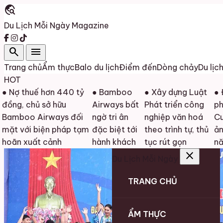
travel_explore
Du Lịch Mỗi Ngày
Magazine
search
menu
Trang chủ
Ẩm thực
Balo du lịch
Điểm đến
Dòng chảy
Du lịc
HOT
thuế hơn 440 tỷ
● Bamboo
● Xây dựng Luật
● Đồng 
 chủ sở hữu
Airways bất
Phát triển công
phát độ
oo Airways đối
ngờ tri ân
nghiệp văn hoá
Cuộc th
ới biện pháp tạm
đặc biệt tới
theo trình tự, thủ
ảnh đẹp
 xuất cảnh
hành khách
tục rút gọn
năm 20
close
Du Lịch Mỗi Ngày
TRANG CHỦ
ẨM THỰC