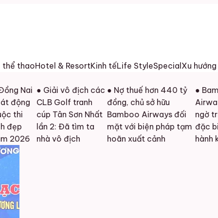
h thể thao
Hotel & Resort
Kinh tế
Life Style
Special
Xu hướng
Nai
● Giải vô địch các
● Nợ thuế hơn 440 tỷ
● Bamboo
ng
CLB Golf tranh
đồng, chủ sở hữu
Airways bấ
i
cúp Tân Sơn Nhất
Bamboo Airways đối
ngờ tri ân
lần 2: Đã tìm ta
mặt với biện pháp tạm
đặc biệt tới
26
nhà vô địch
hoãn xuất cảnh
hành khách