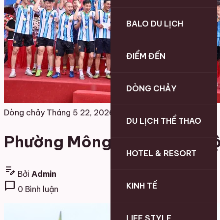
BALO DU LỊCH
ĐIỂM ĐẾN
DÒNG CHẢY
Dòng chảy
Tháng 5 22, 2026
DU LỊCH THỂ THAO
Phường Mông Dương Đại hộ
HOTEL & RESORT
edit_note
Bởi
Admin
chat_bubble
KINH TẾ
0 Bình luận
LIFE STYLE