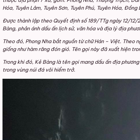
thuộc địa phận 7 xã, gồm: Phong Nha, Thượng Trạch, Dân
Hóa, Tuyên Lâm, Tuyên Sơn, Tuyên Phú, Tuyên Hóa, Đồng 
Được thành lập theo Quyết định số 189/TTg ngày 12/12/2
Bàng, phản ánh dấu ấn lịch sử, văn hóa và địa lý địa phươ
Theo đó, Phong Nha bắt nguồn từ chữ Hán – Việt. Theo ng
giống như hàm răng đón gió. Tên gọi này đã xuất hiện tron
Trong khi đó, Kẻ Bàng là tên gọi mang dấu ấn địa phương 
trong vùng núi đá vôi hiểm trở.