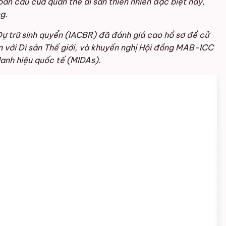
oàn cầu của quần thể di sản thiên nhiên đặc biệt này,
g.
Dự trữ sinh quyển (IACBR) đã đánh giá cao hồ sơ đề cử
ắn với Di sản Thế giới, và khuyến nghị Hội đồng MAB-ICC
danh hiệu quốc tế (MIDAs).