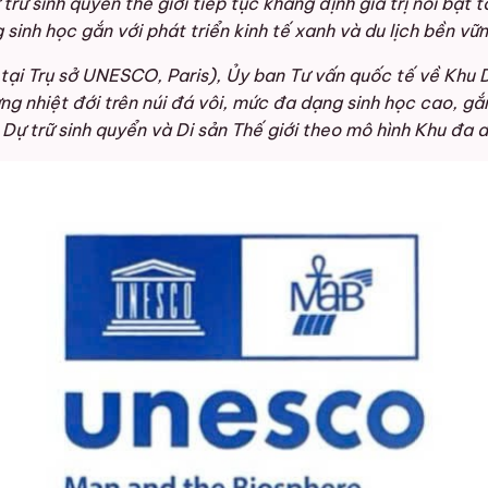
sinh quyển thế giới tiếp tục khẳng định giá trị nổi bật t
inh học gắn với phát triển kinh tế xanh và du lịch bền vữn
 tại Trụ sở UNESCO, Paris), Ủy ban Tư vấn quốc tế về Khu 
ừng nhiệt đới trên núi đá vôi, mức đa dạng sinh học cao, g
Dự trữ sinh quyển và Di sản Thế giới theo mô hình Khu đa 