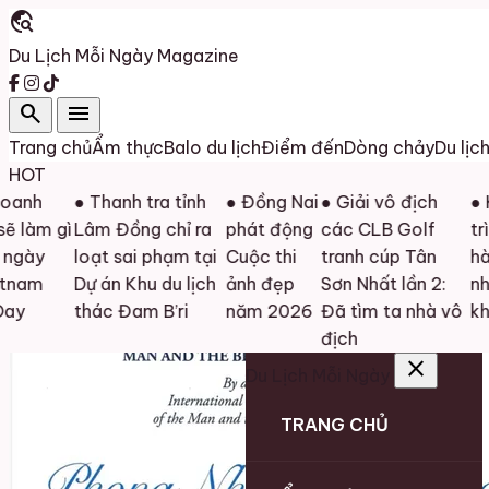
travel_explore
Du Lịch Mỗi Ngày
Magazine
search
menu
Trang chủ
Ẩm thực
Balo du lịch
Điểm đến
Dòng chảy
Du lịc
HOT
nh
● Thanh tra tỉnh
● Đồng Nai
● Giải vô địch
● Khi 
àm gì
Lâm Đồng chỉ ra
phát động
các CLB Golf
trình
ày
loạt sai phạm tại
Cuộc thi
tranh cúp Tân
hành 
am
Dự án Khu du lịch
ảnh đẹp
Sơn Nhất lần 2:
những
thác Đam B’ri
năm 2026
Đã tìm ta nhà vô
không
địch
close
Du Lịch Mỗi Ngày
TRANG CHỦ