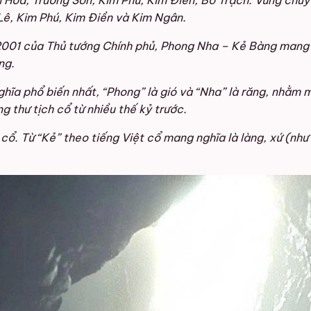
 Hóa, Trường Sơn, Kim Phú, Kim Điền, Bố Trạch. Vùng chuy
Lê, Kim Phú, Kim Điền và Kim Ngân.
001 của Thủ tướng Chính phủ, Phong Nha – Kẻ Bàng mang t
ng.
hĩa phổ biến nhất, “Phong” là gió và “Nha” là răng, nhằm 
g thư tịch cổ từ nhiều thế kỷ trước.
cổ. Từ “Kẻ” theo tiếng Việt cổ mang nghĩa là làng, xứ (nh