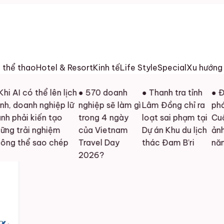
h thể thao
Hotel & Resort
Kinh tế
Life Style
Special
Xu hướng
AI có thể lên lịch
● 570 doanh
● Thanh tra tỉnh
● Đồng
, doanh nghiệp lữ
nghiệp sẽ làm gì
Lâm Đồng chỉ ra
phát 
phải kiến tạo
trong 4 ngày
loạt sai phạm tại
Cuộc t
 trải nghiệm
của Vietnam
Dự án Khu du lịch
ảnh đ
 thể sao chép
Travel Day
thác Đam B’ri
năm 
2026?