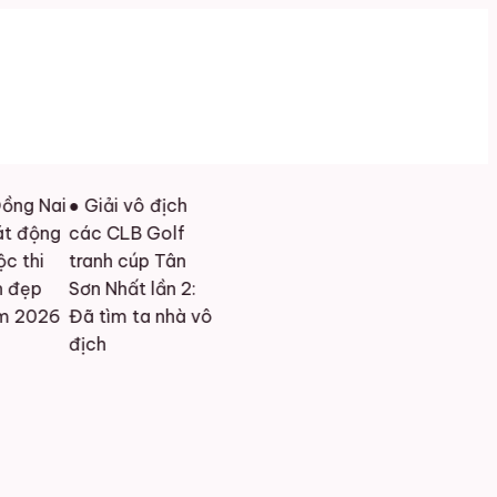
 Nai
● Giải vô địch
động
các CLB Golf
hi
tranh cúp Tân
ẹp
Sơn Nhất lần 2:
2026
Đã tìm ta nhà vô
địch