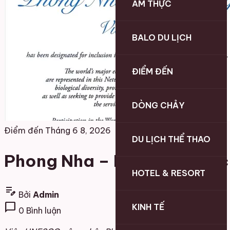
ẨM THỰC
BALO DU LỊCH
ĐIỂM ĐẾN
DÒNG CHẢY
Điểm đến
Tháng 6 8, 2026
DU LỊCH THỂ THAO
Phong Nha – Kẻ Bàng được U
HOTEL & RESORT
edit_note
Bởi
Admin
chat_bubble
KINH TẾ
0 Bình luận