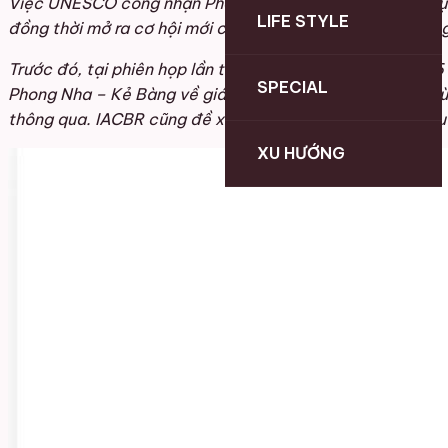
Việc UNESCO công nhận Phong Nha – Kẻ Bàng là Khu Dự trữ 
LIFE STYLE
đồng thời mở ra cơ hội mới cho công tác bảo tồn đa dạng s
Trước đó, tại phiên họp lần thứ 32 (từ ngày 9-13/2/2026
SPECIAL
Phong Nha – Kẻ Bàng về giá trị nổi bật của hệ sinh thái r
thông qua. IACBR cũng đề xuất tích hợp quản lý giữa Khu 
XU HƯỚNG