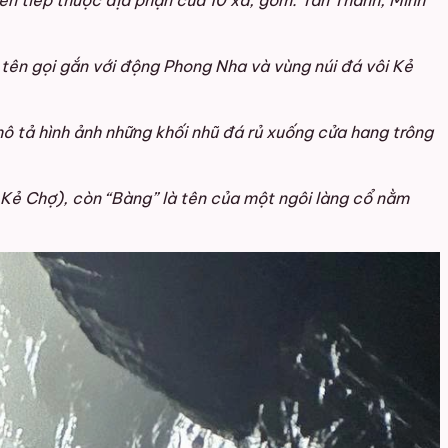
ển tiếp thuộc địa phận của 10 xã, gồm: Tân Thành, Minh
ên gọi gắn với động Phong Nha và vùng núi đá vôi Kẻ
mô tả hình ảnh những khối nhũ đá rủ xuống cửa hang trông
ư Kẻ Chợ), còn “Bàng” là tên của một ngôi làng cổ nằm