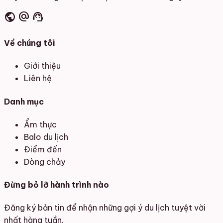
public
alternate_email
support_agent
Về chúng tôi
Giới thiệu
Liên hệ
Danh mục
Ẩm thực
Balo du lịch
Điểm đến
Dòng chảy
Đừng bỏ lỡ hành trình nào
Đăng ký bản tin để nhận những gợi ý du lịch tuyệt vời
nhất hàng tuần.