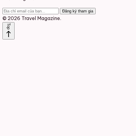
Đăng ký tham gia
© 2026 Travel Magazine.
Top
north