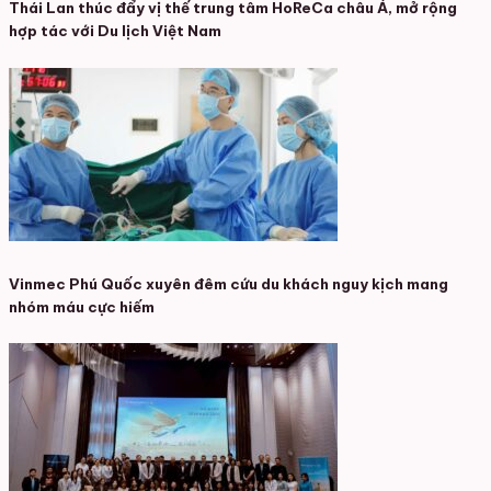
Thái Lan thúc đẩy vị thế trung tâm HoReCa châu Á, mở rộng
hợp tác với Du lịch Việt Nam
Vinmec Phú Quốc xuyên đêm cứu du khách nguy kịch mang
nhóm máu cực hiếm