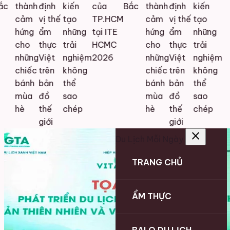
c
thành
định
kiến
của
Bắc
thành
định
kiến
cảm
vị thế
tạo
TP.HCM
cảm
vị thế
tạo
hứng
ẩm
những
tại ITE
hứng
ẩm
những
cho
thực
trải
HCMC
cho
thực
trải
những
Việt
nghiệm
2026
những
Việt
nghiệm
chiếc
trên
không
chiếc
trên
không
bánh
bản
thể
bánh
bản
thể
mùa
đồ
sao
mùa
đồ
sao
hè
thế
chép
hè
thế
chép
giới
giới
close
Du Lịch Mỗi Ngày
TRANG CHỦ
ẨM THỰC