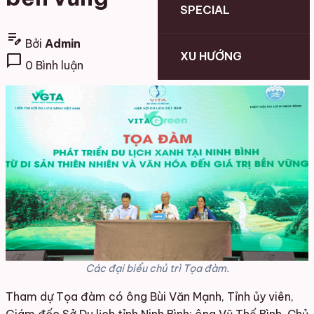
SPECIAL
edit_note
Bởi
Admin
XU HƯỚNG
chat_bubble
0 Bình luận
Các đại biểu chủ trì Tọa đàm.
Tham dự Tọa đàm có ông Bùi Văn Mạnh, Tỉnh ủy viên,