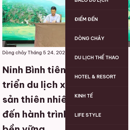
BALO DU LỊCH
ĐIỂM ĐẾN
DÒNG CHẢY
Dòng chảy
Tháng 5 24, 2026
DU LỊCH THỂ THAO
Ninh Bình tiên phong phát
HOTEL & RESORT
triển du lịch xanh: Từ di
KINH TẾ
sản thiên nhiên và văn hóa
đến hành trình tăng trưởng
LIFE STYLE
bền vững