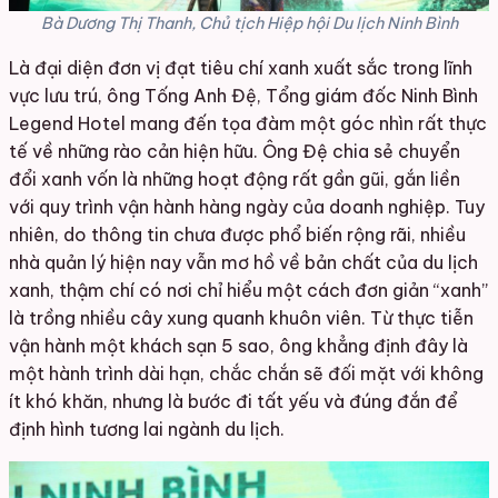
Bà Dương Thị Thanh, Chủ tịch Hiệp hội Du lịch Ninh Bình
Là đại diện đơn vị đạt tiêu chí xanh xuất sắc trong lĩnh
vực lưu trú, ông Tống Anh Đệ, Tổng giám đốc Ninh Bình
Legend Hotel mang đến tọa đàm một góc nhìn rất thực
tế về những rào cản hiện hữu. Ông Đệ chia sẻ chuyển
đổi xanh vốn là những hoạt động rất gần gũi, gắn liền
với quy trình vận hành hàng ngày của doanh nghiệp. Tuy
nhiên, do thông tin chưa được phổ biến rộng rãi, nhiều
nhà quản lý hiện nay vẫn mơ hồ về bản chất của du lịch
xanh, thậm chí có nơi chỉ hiểu một cách đơn giản “xanh”
là trồng nhiều cây xung quanh khuôn viên. Từ thực tiễn
vận hành một khách sạn 5 sao, ông khẳng định đây là
một hành trình dài hạn, chắc chắn sẽ đối mặt với không
ít khó khăn, nhưng là bước đi tất yếu và đúng đắn để
định hình tương lai ngành du lịch.