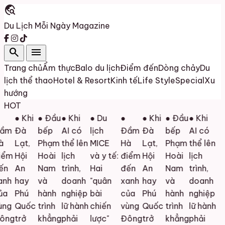
travel_explore
Du Lịch Mỗi Ngày
Magazine
search
menu
Trang chủ
Ẩm thực
Balo du lịch
Điểm đến
Dòng chảy
Du
lịch thể thao
Hotel & Resort
Kinh tế
Life Style
Special
Xu
hướng
HOT
● Khi
● Đầu
● Khi
● Du
●
● Khi
● Đầu
● Khi
m
Đà
bếp
AI có
lịch
Đầm
Đà
bếp
AI có
Lạt,
Phạm
thể lên
MICE
Hà
Lạt,
Phạm
thể lên
ểm
Hội
Hoài
lịch
và y tế:
điểm
Hội
Hoài
lịch
n
An
Nam
trình,
Hai
đến
An
Nam
trình,
nh
hay
và
doanh
"quân
xanh
hay
và
doanh
a
Phú
hành
nghiệp
bài
của
Phú
hành
nghiệp
ng
Quốc
trình
lữ hành
chiến
vùng
Quốc
trình
lữ hành
ng
trở
khẳng
phải
lược"
Đông
trở
khẳng
phải