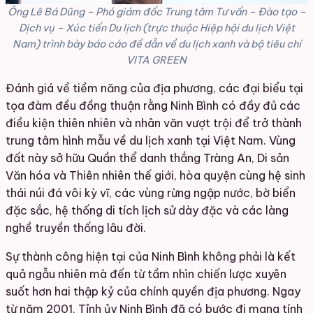
Ông Lê Bá Dũng – Phó giám đốc Trung tâm Tư vấn – Đào tạo –
Dịch vụ – Xúc tiến Du lịch (trực thuộc Hiệp hội du lịch Việt
Nam) trình bày báo cáo đề dẫn về du lịch xanh và bộ tiêu chí
VITA GREEN
Đánh giá về tiềm năng của địa phương, các đại biểu tại
tọa đàm đều đồng thuận rằng Ninh Bình có đầy đủ các
điều kiện thiên nhiên và nhân văn vượt trội để trở thành
trung tâm hình mẫu về du lịch xanh tại Việt Nam. Vùng
đất này sở hữu Quần thể danh thắng Tràng An, Di sản
Văn hóa và Thiên nhiên thế giới, hòa quyện cùng hệ sinh
thái núi đá vôi kỳ vĩ, các vùng rừng ngập nước, bờ biển
đặc sắc, hệ thống di tích lịch sử dày đặc và các làng
nghề truyền thống lâu đời.
Sự thành công hiện tại của Ninh Bình không phải là kết
quả ngẫu nhiên mà đến từ tầm nhìn chiến lược xuyên
suốt hơn hai thập kỷ của chính quyền địa phương. Ngay
từ năm 2001, Tỉnh ủy Ninh Bình đã có bước đi mang tính