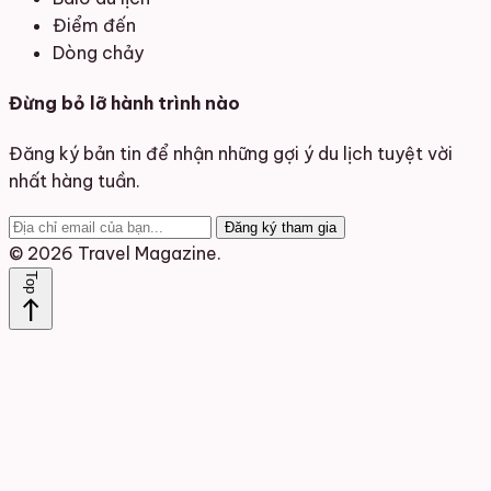
Điểm đến
Dòng chảy
Đừng bỏ lỡ hành trình nào
Đăng ký bản tin để nhận những gợi ý du lịch tuyệt vời
nhất hàng tuần.
Đăng ký tham gia
© 2026 Travel Magazine.
Top
north