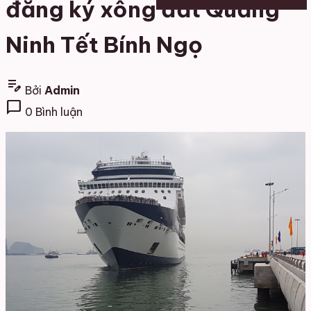
đăng ký xông đất Quảng
Ninh Tết Bính Ngọ
edit_note
Bởi
Admin
chat_bubble
0 Bình luận