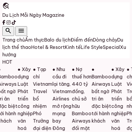
travel_explore
Du Lịch Mỗi Ngày
Magazine
search
menu
Trang chủ
Ẩm thực
Balo du lịch
Điểm đến
Dòng chảy
Du
lịch thể thao
Hotel & Resort
Kinh tế
Life Style
Special
Xu
hướng
HOT
● Xây
● Tạp
● Nhu
● Nợ
●
● Xây
● T
amboo
dựng
chí
cầu đi
thuế hơn
Bamboo
dựng
chí
irways
Luật
Vietnam
lại tăng,
440 tỷ
Airways
Luật
Vi
ất ngờ
Phát
Travel
Vietnam
đồng,
bất ngờ
Phát
Tra
i ân
triển
bổ
Airlines
chủ sở
tri ân
triển
bổ
c biệt
công
nhiệm
mở rộng
hữu
đặc biệt
công
nh
i hành
nghiệp
Phó
mạng
Bamboo
tới hành
nghiệp
Ph
hách
văn
Trưởng
bay
Airways
khách
văn
Trư
hoá
đại diện
Đông
đối mặt
hoá
đại