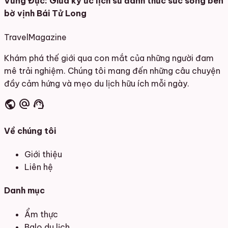
Vũng Đục: Giữa ký ức lịch sử đánh thức sức sống bên
bờ vịnh Bái Tử Long
Travel
Magazine
Khám phá thế giới qua con mắt của những người đam
mê trải nghiệm. Chúng tôi mang đến những câu chuyện
đầy cảm hứng và mẹo du lịch hữu ích mỗi ngày.
public
alternate_email
support_agent
Về chúng tôi
Giới thiệu
Liên hệ
Danh mục
Ẩm thực
Balo du lịch