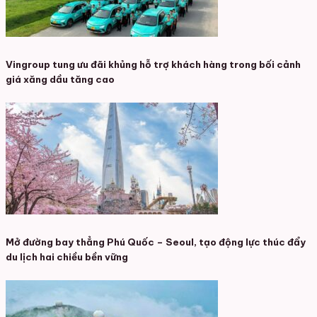
Vingroup tung ưu đãi khủng hỗ trợ khách hàng trong bối cảnh
giá xăng dầu tăng cao
Mở đường bay thẳng Phú Quốc – Seoul, tạo động lực thúc đẩy
du lịch hai chiều bền vững