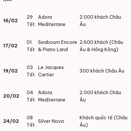
29
Adora
2.000 khách Châu
16/02
Tết
Mediterrane
Âu
01
Seabourn Encore
2.600 khách (Châu
17/02
Tết
& Piano Land
Âu & Hồng Kông)
03
Le Jacques
19/02
300 khách Châu Âu
Tết
Cartier
04
Adora
2.000 khách Châu
20/02
Tết
Mediterrane
Âu
08
Khách quốc tế (Châu
24/02
Silver Nova
Tết
Âu)