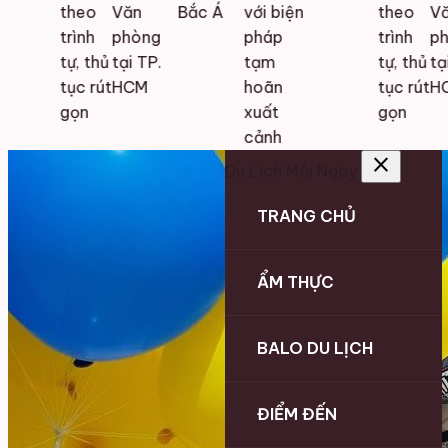
theo
Văn
Bắc Á
với biện
theo
Vă
trình
phòng
pháp
trình
ph
tự, thủ
tại TP.
tạm
tự, thủ
tại
tục rút
HCM
hoãn
tục rút
HC
gọn
xuất
gọn
cảnh
close
Du Lịch Mỗi Ngày
TRANG CHỦ
ẨM THỰC
BALO DU LỊCH
ĐIỂM ĐẾN