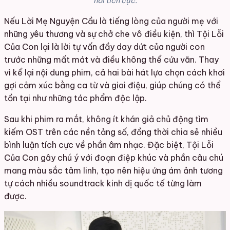
hồi tích cực.
Nếu Lời Mẹ Nguyện Cầu là tiếng lòng của người mẹ với
những yêu thương và sự chở che vô điều kiện, thì Tội Lỗi
Của Con lại là lời tự vấn đầy day dứt của người con
trước những mất mát và điều không thể cứu vãn. Thay
vì kể lại nội dung phim, cả hai bài hát lựa chọn cách khơi
gợi cảm xúc bằng ca từ và giai điệu, giúp chúng có thể
tồn tại như những tác phẩm độc lập.
Sau khi phim ra mắt, không ít khán giả chủ động tìm
kiếm OST trên các nền tảng số, đồng thời chia sẻ nhiều
bình luận tích cực về phần âm nhạc. Đặc biệt, Tội Lỗi
Của Con gây chú ý với đoạn điệp khúc và phần câu chú
mang màu sắc tâm linh, tạo nên hiệu ứng ám ảnh tương
tự cách nhiều soundtrack kinh dị quốc tế từng làm
được.