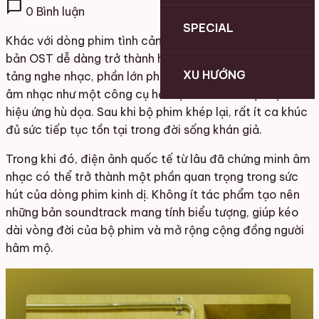
chat_bubble
0 Bình luận
SPECIAL
Khác với dòng phim tình cảm hay thanh xuân, nơi những
bản OST dễ dàng trở thành hiện tượng trên các nền
XU HƯỚNG
tảng nghe nhạc, phần lớn phim kinh dị Việt thường xem
âm nhạc như một công cụ hỗ trợ cảm xúc hoặc tạo
hiệu ứng hù dọa. Sau khi bộ phim khép lại, rất ít ca khúc
đủ sức tiếp tục tồn tại trong đời sống khán giả.
Trong khi đó, điện ảnh quốc tế từ lâu đã chứng minh âm
nhạc có thể trở thành một phần quan trọng trong sức
hút của dòng phim kinh dị. Không ít tác phẩm tạo nên
những bản soundtrack mang tính biểu tượng, giúp kéo
dài vòng đời của bộ phim và mở rộng cộng đồng người
hâm mộ.