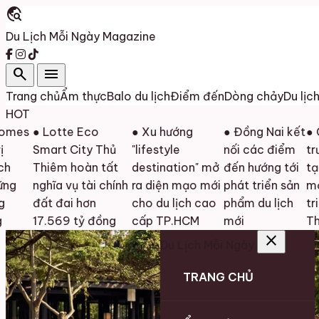
travel_explore
Du Lịch Mỗi Ngày
Magazine
search
menu
Trang chủ
Ẩm thực
Balo du lịch
Điểm đến
Dòng chảy
Du lịc
HOT
● Lotte Eco
● Xu hướng
● Đồng Nai kết
● Cải th
Smart City Thủ
"lifestyle
nối các điểm
trường đ
Thiêm hoàn tất
destination" mở
đến hướng tới
tạo động
nghĩa vụ tài chính
ra diện mạo mới
phát triển sản
mới cho
đất đai hơn
cho du lịch cao
phẩm du lịch
triển du 
17.569 tỷ đồng
cấp TP.HCM
mới
Thanh H
close
Du Lịch Mỗi Ngày
TRANG CHỦ