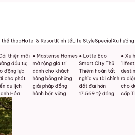
h thể thao
Hotel & Resort
Kinh tế
Life Style
Special
Xu hướng
iện môi
● Masterise Homes
● Lotte Eco
● Xu hướng
ầu tư,
mở rộng giá trị
Smart City Thủ
"lifestyle
 lực
dành cho khách
Thiêm hoàn tất
destination
 phát
hàng bằng những
nghĩa vụ tài chính
ra diện mạo
lịch
giải pháp đồng
đất đai hơn
cho du lịch
óa
hành bền vững
17.569 tỷ đồng
cấp TP.HCM