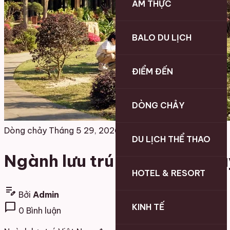
ẨM THỰC
BALO DU LỊCH
ĐIỂM ĐẾN
DÒNG CHẢY
Dòng chảy
Tháng 5 29, 2026
DU LỊCH THỂ THAO
Ngành lưu trú Việt Nam chu
HOTEL & RESORT
edit_note
Bởi
Admin
chat_bubble
KINH TẾ
0 Bình luận