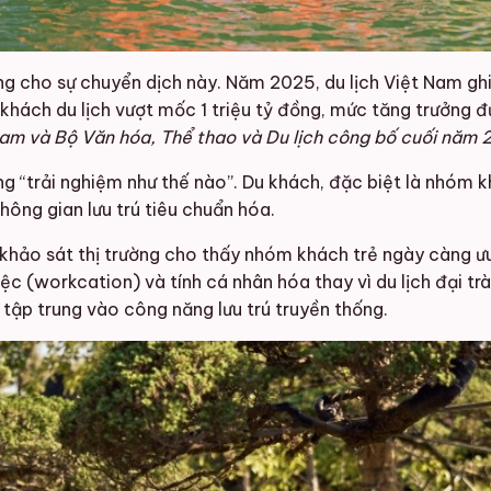
 cho sự chuyển dịch này. Năm 2025, du lịch Việt Nam ghi 
từ khách du lịch vượt mốc 1 triệu tỷ đồng, mức tăng trưởng
am và Bộ Văn hóa, Thể thao và Du lịch công bố cuối năm 
 “trải nghiệm như thế nào”. Du khách, đặc biệt là nhóm k
hông gian lưu trú tiêu chuẩn hóa.
 khảo sát thị trường cho thấy nhóm khách trẻ ngày càng ưu 
ệc (workcation) và tính cá nhân hóa thay vì du lịch đại trà
 tập trung vào công năng lưu trú truyền thống.