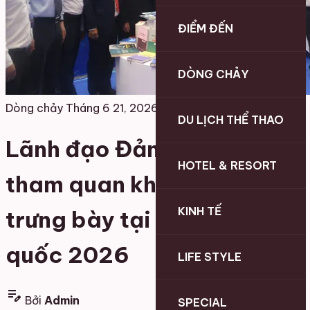
ĐIỂM ĐẾN
DÒNG CHẢY
Dòng chảy
Tháng 6 21, 2026
DU LỊCH THỂ THAO
Lãnh đạo Đảng, Nhà nước
HOTEL & RESORT
tham quan không gian
KINH TẾ
trưng bày tại Hội Báo toàn
quốc 2026
LIFE STYLE
edit_note
Bởi
Admin
SPECIAL