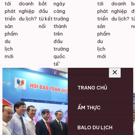
tới
doanh
bắt
ngày
tới
doanh
bắ
phát
nghiệp
đầu
càng
phát
nghiệp
đầ
triển
du lịch?
từ kết
trưởng
triển
du lịch?
từ 
sản
nối
thành
sản
nối
phẩm
trên
phẩm
du
đấu
du
lịch
trường
lịch
mới
quốc
mới
tế"
close
Du Lịch Mỗi Ngày
TRANG CHỦ
ẨM THỰC
BALO DU LỊCH