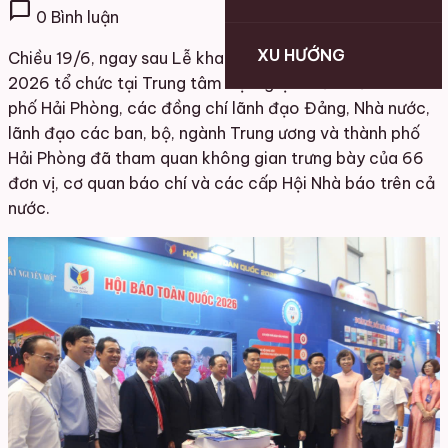
chat_bubble
0 Bình luận
XU HƯỚNG
Chiều 19/6, ngay sau Lễ khai mạc Hội Báo toàn quốc
2026 tổ chức tại Trung tâm Hội nghị – Biểu diễn thành
phố Hải Phòng, các đồng chí lãnh đạo Đảng, Nhà nước,
lãnh đạo các ban, bộ, ngành Trung ương và thành phố
Hải Phòng đã tham quan không gian trưng bày của 66
đơn vị, cơ quan báo chí và các cấp Hội Nhà báo trên cả
nước.