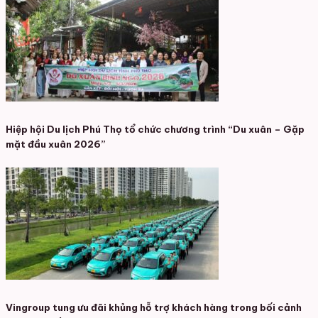
Hiệp hội Du lịch Phú Thọ tổ chức chương trình “Du xuân – Gặp
mặt đầu xuân 2026”
Vingroup tung ưu đãi khủng hỗ trợ khách hàng trong bối cảnh