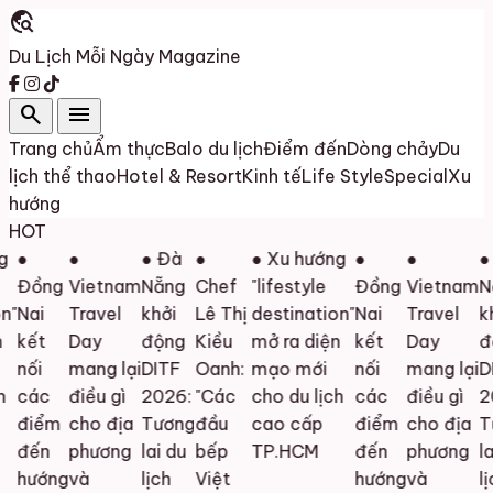
travel_explore
Du Lịch Mỗi Ngày
Magazine
search
menu
Trang chủ
Ẩm thực
Balo du lịch
Điểm đến
Dòng chảy
Du
lịch thể thao
Hotel & Resort
Kinh tế
Life Style
Special
Xu
hướng
HOT
●
●
● Đà
●
● Xu hướng
●
●
● 
Đồng
Vietnam
Nẵng
Chef
"lifestyle
Đồng
Vietnam
Nẵ
"
Nai
Travel
khởi
Lê Thị
destination"
Nai
Travel
khở
kết
Day
động
Kiều
mở ra diện
kết
Day
độ
nối
mang lại
DITF
Oanh:
mạo mới
nối
mang lại
DI
các
điều gì
2026:
"Các
cho du lịch
các
điều gì
20
điểm
cho địa
Tương
đầu
cao cấp
điểm
cho địa
Tư
đến
phương
lai du
bếp
TP.HCM
đến
phương
lai
hướng
và
lịch
Việt
hướng
và
lịc