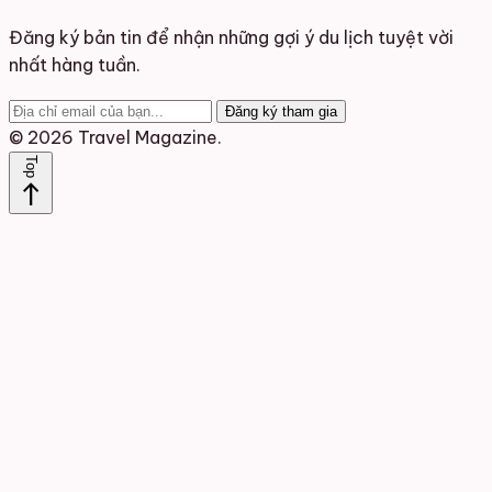
Đăng ký bản tin để nhận những gợi ý du lịch tuyệt vời
nhất hàng tuần.
Đăng ký tham gia
© 2026 Travel Magazine.
Top
north