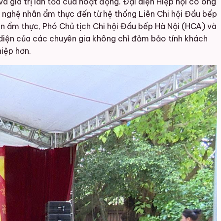
à giá trị lan tỏa của hoạt động. Đại diện Hiệp hội có ông
 nghệ nhân ẩm thực đến từ hệ thống Liên Chi hội Đầu bếp
n ẩm thực, Phó Chủ tịch Chi hội Đầu bếp Hà Nội (HCA) và
diện của các chuyên gia không chỉ đảm bảo tính khách
iệp hơn.