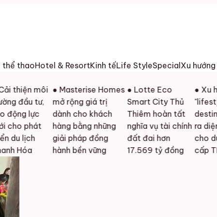
h thể thao
Hotel & Resort
Kinh tế
Life Style
Special
Xu hướng
iện môi
● Masterise Homes
● Lotte Eco
● Xu hướng
ầu tư,
mở rộng giá trị
Smart City Thủ
"lifestyle
 lực
dành cho khách
Thiêm hoàn tất
destination
 phát
hàng bằng những
nghĩa vụ tài chính
ra diện mạo
lịch
giải pháp đồng
đất đai hơn
cho du lịch 
óa
hành bền vững
17.569 tỷ đồng
cấp TP.HCM