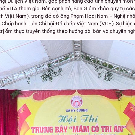
hội Du lịch Việt Nam, góp phần nâng cao tính chuyên môn v
ề VITA tham gia. Bên cạnh đó, Ban Giám khảo quy tụ các
lịch Việt Nam), trong đó có ông Phạm Hoài Nam – Nghệ nhâ
Chấp hành Liên Chi hội Đầu bếp Việt Nam (VCF). Sự hiện 
rị ẩm thực truyền thống theo hướng bài bản và chuyên ngh