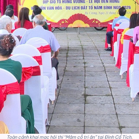
Toàn cảnh khai mạc hội thi “Mâm cỗ tri ân” tại Đình Cổ Tích.