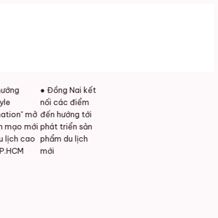
● Đồng Nai kết
nối các điểm
" mở
đến hướng tới
 mới
phát triển sản
cao
phẩm du lịch
mới