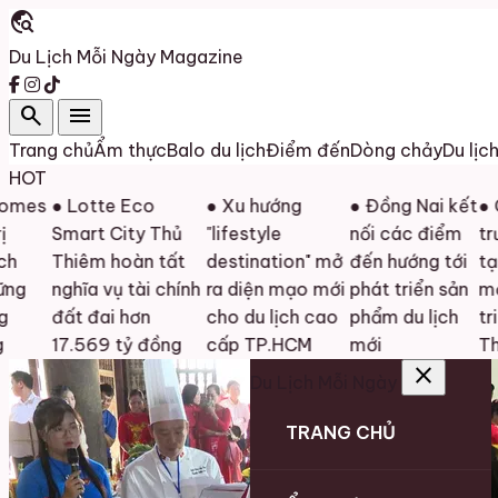
travel_explore
Du Lịch Mỗi Ngày
Magazine
search
menu
Trang chủ
Ẩm thực
Balo du lịch
Điểm đến
Dòng chảy
Du lịc
HOT
● Lotte Eco
● Xu hướng
● Đồng Nai kết
● Cải th
Smart City Thủ
"lifestyle
nối các điểm
trường đ
Thiêm hoàn tất
destination" mở
đến hướng tới
tạo động
nghĩa vụ tài chính
ra diện mạo mới
phát triển sản
mới cho
đất đai hơn
cho du lịch cao
phẩm du lịch
triển du 
17.569 tỷ đồng
cấp TP.HCM
mới
Thanh H
close
Du Lịch Mỗi Ngày
TRANG CHỦ