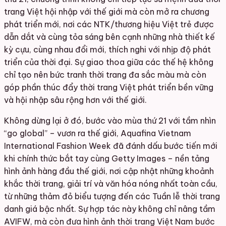
trang Việt hội nhập với thế giới mà còn mở ra chương
phát triển mới, nơi các NTK/thương hiệu Việt trẻ được
dẫn dắt và cùng tỏa sáng bên cạnh những nhà thiết kế
kỳ cựu, cùng nhau đổi mới, thích nghi với nhịp độ phát
triển của thời đại. Sự giao thoa giữa các thế hệ không
chỉ tạo nên bức tranh thời trang đa sắc màu mà còn
góp phần thúc đẩy thời trang Việt phát triển bền vững
và hội nhập sâu rộng hơn với thế giới.
Không dừng lại ở đó, bước vào mùa thứ 21 với tầm nhìn
“go global” – vươn ra thế giới, Aquafina Vietnam
International Fashion Week đã đánh dấu bước tiến mới
khi chính thức bắt tay cùng Getty Images – nền tảng
hình ảnh hàng đầu thế giới, nơi cập nhật những khoảnh
khắc thời trang, giải trí và văn hóa nóng nhất toàn cầu,
từ những thảm đỏ biểu tượng đến các Tuần lễ thời trang
danh giá bậc nhất. Sự hợp tác này không chỉ nâng tầm
AVIFW, mà còn đưa hình ảnh thời trang Việt Nam bước