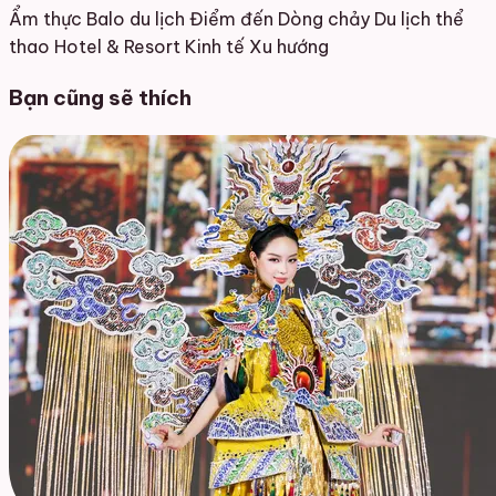
Ẩm thực
Balo du lịch
Điểm đến
Dòng chảy
Du lịch thể
thao
Hotel & Resort
Kinh tế
Xu hướng
Bạn cũng sẽ thích