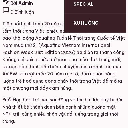
edit_note
Bởi
Admin
SPECIAL
chat_bubble
0 Bình luận
XU HƯỚNG
Tiếp nối hành trình 20 năm tiên phong kiến tạo và nâng
tầm thời trang Việt, chiều ngày 03/06/2026, buổi Họp
báo khởi động Aquafina Tuần lễ Thời trang Quốc tế Việt
Nam mùa thứ 21 (Aquafina Vietnam International
Fashion Week 21st Edition 2026) đã diễn ra thành công.
Không chỉ chính thức mở màn cho mùa thời trang mới,
sự kiện còn đánh dấu bước chuyển mình mạnh mẽ của
AVIFW sau cột mốc 20 năm rực rỡ, đưa nguồn năng
lượng trẻ hoà cùng dòng chảy thời trang Việt để mở ra
một chương mới đầy cảm hứng.
Buổi Họp báo trở nên sôi động và thu hút khi quy tụ dàn
Nhà thiết kế thành danh bên cạnh những gương mặt
NTK trẻ, cùng nhiều nhân vật nổi tiếng trong giới thời
trang.