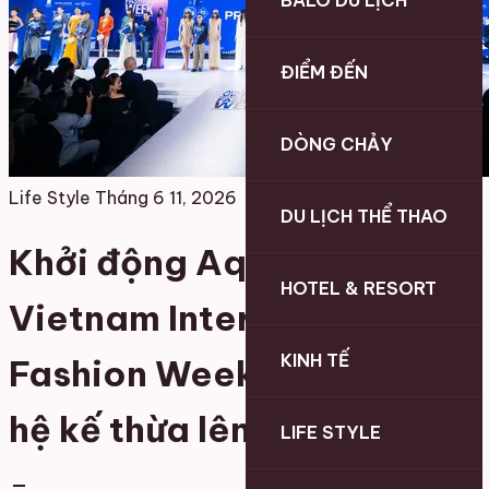
BALO DU LỊCH
ĐIỂM ĐẾN
DÒNG CHẢY
Life Style
Tháng 6 11, 2026
DU LỊCH THỂ THAO
Khởi động Aquafina
HOTEL & RESORT
Vietnam International
KINH TẾ
Fashion Week 2026: Thế
hệ kế thừa lên ngôi
LIFE STYLE