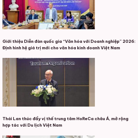
Giới thiệu Diễn đàn quốc gia “Văn hóa với Doanh nghiệp” 2026:
Định hình hệ giá trị mới cho văn hóa kinh doanh Việt Nam
Thái Lan thúc đẩy vị thế trung tâm HoReCa châu Á, mở rộng
hợp tác với Du lịch Việt Nam