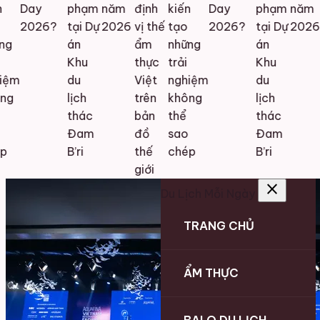
Day
phạm
năm
định
kiến
Day
phạm
năm
2026?
tại Dự
2026
vị thế
tạo
2026?
tại Dự
2026
g
án
ẩm
những
án
Khu
thực
trải
Khu
iệm
du
Việt
nghiệm
du
ng
lịch
trên
không
lịch
thác
bản
thể
thác
Đam
đồ
sao
Đam
p
B’ri
thế
chép
B’ri
giới
close
Du Lịch Mỗi Ngày
TRANG CHỦ
ẨM THỰC