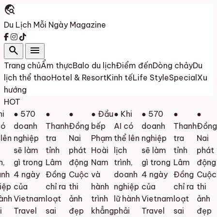
travel_explore
Du Lịch Mỗi Ngày
Magazine
search
menu
Trang chủ
Ẩm thực
Balo du lịch
Điểm đến
Dòng chảy
Du
lịch thể thao
Hotel & Resort
Kinh tế
Life Style
Special
Xu
hướng
HOT
i
● 570
●
●
● Đầu
● Khi
● 570
●
●
ó
doanh
Thanh
Đồng
bếp
AI có
doanh
Thanh
Đồng
lên
nghiệp
tra
Nai
Phạm
thể lên
nghiệp
tra
Nai
sẽ làm
tỉnh
phát
Hoài
lịch
sẽ làm
tỉnh
phát
,
gì trong
Lâm
động
Nam
trình,
gì trong
Lâm
động
nh
4 ngày
Đồng
Cuộc
và
doanh
4 ngày
Đồng
Cuộc
ệp
của
chỉ ra
thi
hành
nghiệp
của
chỉ ra
thi
ành
Vietnam
loạt
ảnh
trình
lữ hành
Vietnam
loạt
ảnh
Travel
sai
đẹp
khẳng
phải
Travel
sai
đẹp