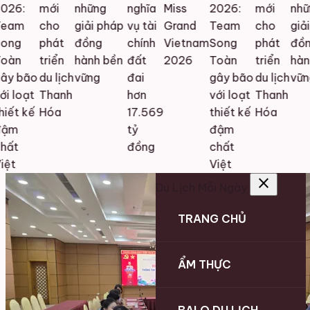
026:
mới
những
nghĩa
Miss
2026:
mới
nhữ
eam
cho
giải pháp
vụ tài
Grand
Team
cho
giải
ong
phát
đồng
chính
Vietnam
Song
phát
đồn
oàn
triển
hành bền
đất
2026
Toàn
triển
hành
ây bão
du lịch
vững
đai
gây bão
du lịch
vữn
i loạt
Thanh
hơn
với loạt
Thanh
iết kế
Hóa
17.569
thiết kế
Hóa
ậm
tỷ
đậm
hất
đồng
chất
ệt
Việt
close
Du Lịch Mỗi Ngày
TRANG CHỦ
ẨM THỰC