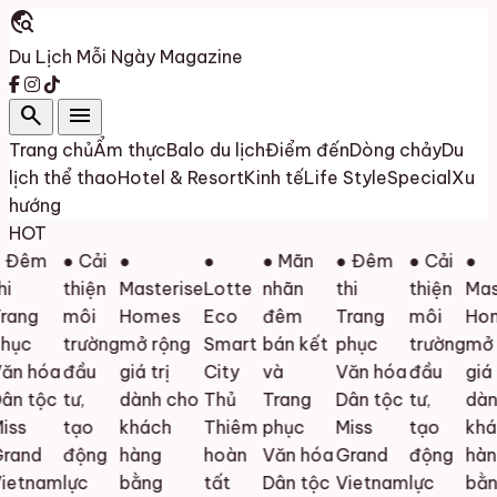
travel_explore
Du Lịch Mỗi Ngày
Magazine
search
menu
Trang chủ
Ẩm thực
Balo du lịch
Điểm đến
Dòng chảy
Du
lịch thể thao
Hotel & Resort
Kinh tế
Life Style
Special
Xu
hướng
HOT
 Đêm
● Cải
●
●
● Mãn
● Đêm
● Cải
●
i
thiện
Masterise
Lotte
nhãn
thi
thiện
Mast
rang
môi
Homes
Eco
đêm
Trang
môi
Hom
hục
trường
mở rộng
Smart
bán kết
phục
trường
mở 
ăn hóa
đầu
giá trị
City
và
Văn hóa
đầu
giá t
ân tộc
tư,
dành cho
Thủ
Trang
Dân tộc
tư,
dành
ss
tạo
khách
Thiêm
phục
Miss
tạo
khá
rand
động
hàng
hoàn
Văn hóa
Grand
động
hàn
ietnam
lực
bằng
tất
Dân tộc
Vietnam
lực
bằn