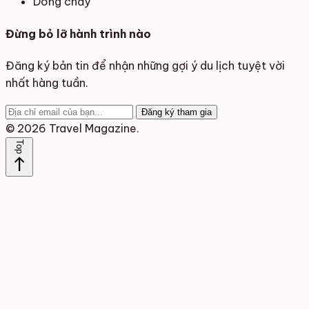
Dòng chảy
Đừng bỏ lỡ hành trình nào
Đăng ký bản tin để nhận những gợi ý du lịch tuyệt vời
nhất hàng tuần.
Đăng ký tham gia
© 2026 Travel Magazine.
Top
north