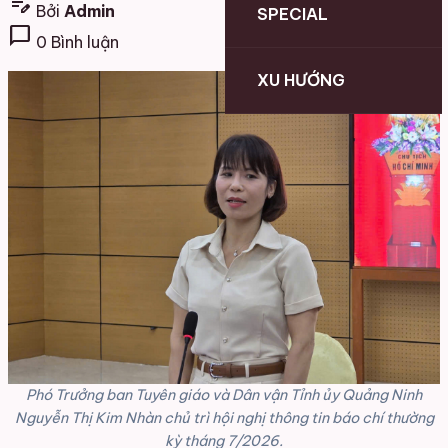
edit_note
Bởi
Admin
SPECIAL
chat_bubble
0 Bình luận
XU HƯỚNG
Phó Trưởng ban Tuyên giáo và Dân vận Tỉnh ủy Quảng Ninh
Nguyễn Thị Kim Nhàn chủ trì hội nghị thông tin báo chí thường
kỳ tháng 7/2026.