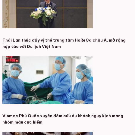
Thái Lan thúc đẩy vị thế trung tâm HoReCa châu Á, mở rộng
hợp tác với Du lịch Việt Nam
Vinmec Phú Quốc xuyên đêm cứu du khách nguy kịch mang
nhóm máu cực hiếm