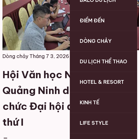
BALO DU LỊCH
ĐIỂM ĐẾN
DÒNG CHẢY
Dòng chảy
Tháng 7 3, 2026
DU LỊCH THỂ THAO
Hội Văn học Nghệ thuật
HOTEL & RESORT
Quảng Ninh dự kiến tổ
KINH TẾ
chức Đại hội đại biểu lần
thứ I
LIFE STYLE