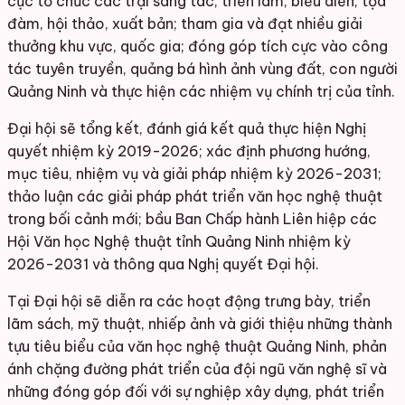
cực tổ chức các trại sáng tác, triển lãm, biểu diễn, tọa
đàm, hội thảo, xuất bản; tham gia và đạt nhiều giải
thưởng khu vực, quốc gia; đóng góp tích cực vào công
tác tuyên truyền, quảng bá hình ảnh vùng đất, con người
Quảng Ninh và thực hiện các nhiệm vụ chính trị của tỉnh.
Đại hội sẽ tổng kết, đánh giá kết quả thực hiện Nghị
quyết nhiệm kỳ 2019-2026; xác định phương hướng,
mục tiêu, nhiệm vụ và giải pháp nhiệm kỳ 2026-2031;
thảo luận các giải pháp phát triển văn học nghệ thuật
trong bối cảnh mới; bầu Ban Chấp hành Liên hiệp các
Hội Văn học Nghệ thuật tỉnh Quảng Ninh nhiệm kỳ
2026-2031 và thông qua Nghị quyết Đại hội.
Tại Đại hội sẽ diễn ra các hoạt động trưng bày, triển
lãm sách, mỹ thuật, nhiếp ảnh và giới thiệu những thành
tựu tiêu biểu của văn học nghệ thuật Quảng Ninh, phản
ánh chặng đường phát triển của đội ngũ văn nghệ sĩ và
những đóng góp đối với sự nghiệp xây dựng, phát triển