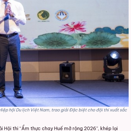
p hội Du lịch Việt Nam, trao giải Đặc biệt cho đội thi xuất sắc
iải Hội thi “Ẩm thực chay Huế mở rộng 2026”, khép lại