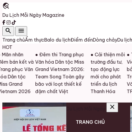
travel_explore
Du Lịch Mỗi Ngày
Magazine
search
menu
Trang chủ
Ẩm thực
Balo du lịch
Điểm đến
Dòng chảy
Du lịc
HOT
nhãn
● Đêm thi Trang phục
● Cải thiện môi
● Tạp ch
n kết và
Văn hóa Dân tộc Miss
trường đầu tư,
Vietnam
phục Văn
Grand Vietnam 2026:
tạo động lực
bổ nhiệ
n tộc
Team Song Toàn gây
mới cho phát
Trưởng đ
rand
bão với loạt thiết kế
triển du lịch
Văn phò
am 2026
đậm chất Việt
Thanh Hóa
TP. HC
close
Du Lịch Mỗi Ngày
TRANG CHỦ