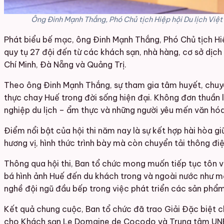
Ông Đinh Mạnh Thắng, Phó Chủ tịch Hiệp hội Du lịch Việ
Phát biểu bế mạc, ông Đinh Mạnh Thắng, Phó Chủ tịch Hiệp 
quy tụ 27 đội đến từ các khách sạn, nhà hàng, cơ sở dịch 
Chí Minh, Đà Nẵng và Quảng Trị.
Theo ông Đinh Mạnh Thắng, sự tham gia tâm huyết, chuyê
thực chay Huế trong đời sống hiện đại. Không đơn thuần l
nghiệp du lịch – ẩm thực và những người yêu mến văn hóa
Điểm nổi bật của hội thi năm nay là sự kết hợp hài hòa gi
hương vị, hình thức trình bày mà còn chuyển tải thông đ
Thông qua hội thi, Ban tổ chức mong muốn tiếp tục tôn v
bá hình ảnh Huế đến du khách trong và ngoài nước như m
nghề đội ngũ đầu bếp trong việc phát triển các sản phẩm
Kết quả chung cuộc, Ban tổ chức đã trao Giải Đặc biệt ch
cho Khách sạn Le Domaine de Cocodo và Trung tâm UNESC