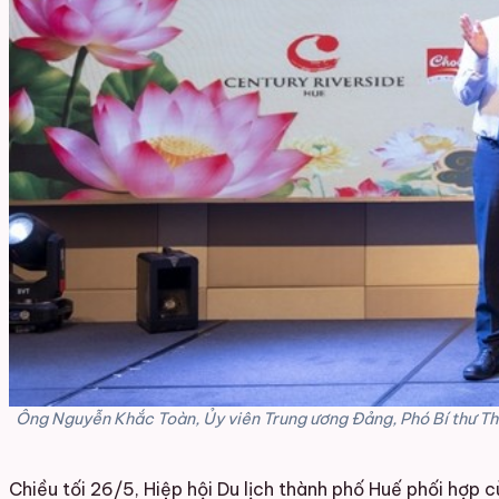
Ông Nguyễn Khắc Toàn, Ủy viên Trung ương Đảng, Phó Bí thư Thàn
Chiều tối 26/5, Hiệp hội Du lịch thành phố Huế phối hợp 