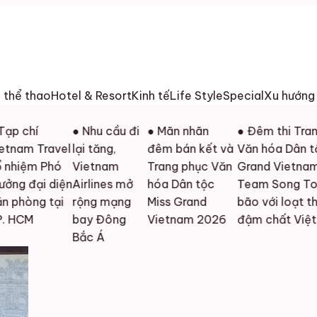
h thể thao
Hotel & Resort
Kinh tế
Life Style
Special
Xu hướng
í
● Nhu cầu đi
● Mãn nhãn
● Đêm thi Trang phụ
 Travel
lại tăng,
đêm bán kết và
Văn hóa Dân tộc Mis
m Phó
Vietnam
Trang phục Văn
Grand Vietnam 2026
ại diện
Airlines mở
hóa Dân tộc
Team Song Toàn gâ
ng tại
rộng mạng
Miss Grand
bão với loạt thiết kế
M
bay Đông
Vietnam 2026
đậm chất Việt
Bắc Á