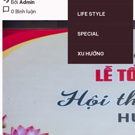
edit_note
Bởi
Admin
chat_bubble
0 Bình luận
LIFE STYLE
SPECIAL
XU HƯỚNG