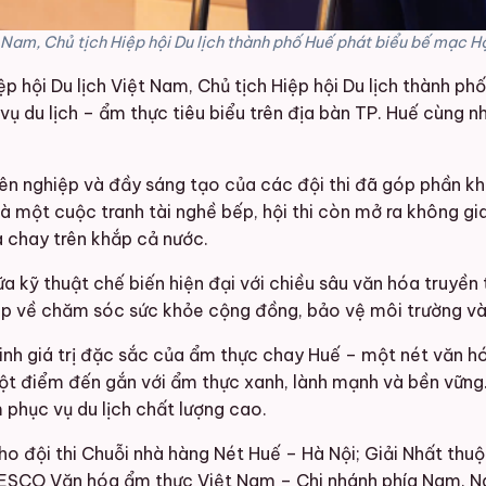
t Nam, Chủ tịch Hiệp hội Du lịch thành phố Huế phát biểu bế mạc
hội Du lịch Việt Nam, Chủ tịch Hiệp hội Du lịch thành phố 
vụ du lịch – ẩm thực tiêu biểu trên địa bàn TP. Huế cùng n
n nghiệp và đầy sáng tạo của các đội thi đã góp phần kh
à một cuộc tranh tài nghề bếp, hội thi còn mở ra không gi
 chay trên khắp cả nước.
ữa kỹ thuật chế biến hiện đại với chiều sâu văn hóa truyền 
iệp về chăm sóc sức khỏe cộng đồng, bảo vệ môi trường và 
inh giá trị đặc sắc của ẩm thực chay Huế – một nét văn h
ột điểm đến gắn với ẩm thực xanh, lành mạnh và bền vững.
 phục vụ du lịch chất lượng cao.
o đội thi Chuỗi nhà hàng Nét Huế – Hà Nội; Giải Nhất thuộ
O Văn hóa ẩm thực Việt Nam – Chi nhánh phía Nam. Ngoài