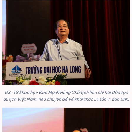
GS-TS khoa học Đào Mạnh Hùng Chủ tịch liên chi hội đào tạo
du lịch Việt Nam, nêu chuyên đề về khai thác Di sản vì dân sinh.