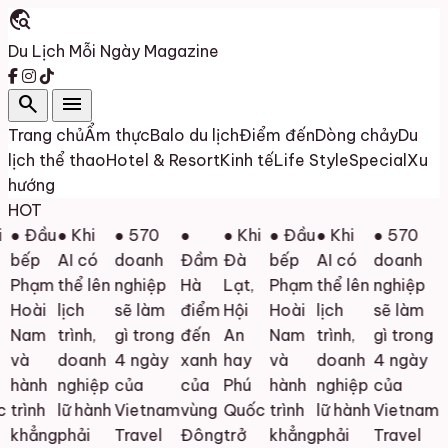
travel_explore
Du Lịch Mỗi Ngày
Magazine
search
menu
Trang chủ
Ẩm thực
Balo du lịch
Điểm đến
Dòng chảy
Du
lịch thể thao
Hotel & Resort
Kinh tế
Life Style
Special
Xu
hướng
HOT
● Đầu
● Khi
● 570
●
● Khi
● Đầu
● Khi
● 570
bếp
AI có
doanh
Đầm
Đà
bếp
AI có
doanh
Phạm
thể lên
nghiệp
Hà
Lạt,
Phạm
thể lên
nghiệp
Hoài
lịch
sẽ làm
điểm
Hội
Hoài
lịch
sẽ làm
Nam
trình,
gì trong
đến
An
Nam
trình,
gì trong
và
doanh
4 ngày
xanh
hay
và
doanh
4 ngày
hành
nghiệp
của
của
Phú
hành
nghiệp
của
trình
lữ hành
Vietnam
vùng
Quốc
trình
lữ hành
Vietnam
khẳng
phải
Travel
Đông
trở
khẳng
phải
Travel