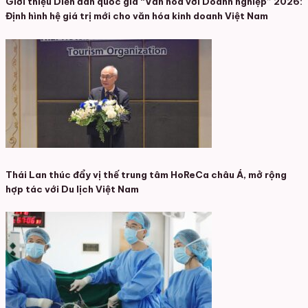
Giới thiệu Diễn đàn quốc gia “Văn hóa với Doanh nghiệp” 2026:
Định hình hệ giá trị mới cho văn hóa kinh doanh Việt Nam
Thái Lan thúc đẩy vị thế trung tâm HoReCa châu Á, mở rộng
hợp tác với Du lịch Việt Nam