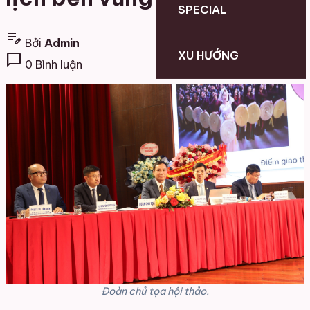
SPECIAL
edit_note
Bởi
Admin
XU HƯỚNG
chat_bubble
0 Bình luận
Đoàn chủ tọa hội thảo.