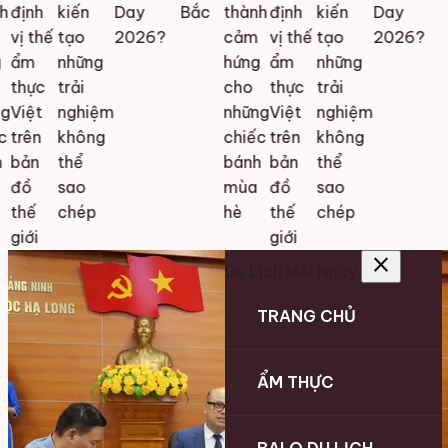
định
kiến
Day
Bắc
thành
định
kiến
Day
vị thế
tạo
2026?
cảm
vị thế
tạo
2026?
ẩm
những
hứng
ẩm
những
thực
trải
cho
thực
trải
Việt
nghiệm
những
Việt
nghiệm
trên
không
chiếc
trên
không
bản
thể
bánh
bản
thể
đồ
sao
mùa
đồ
sao
thế
chép
hè
thế
chép
giới
giới
close
Du Lịch Mỗi Ngày
TRANG CHỦ
ẨM THỰC