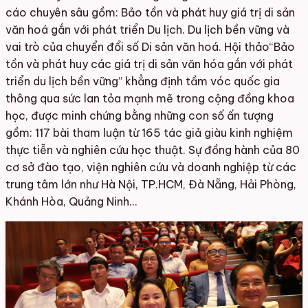
cáo chuyên sâu gồm: Bảo tồn và phát huy giá trị di sản
văn hoá gắn với phát triển Du lịch. Du lịch bền vững và
vai trò của chuyển đổi số Di sản văn hoá. Hội thảo“Bảo
tồn và phát huy các giá trị di sản văn hóa gắn với phát
triển du lịch bền vững” khẳng định tầm vóc quốc gia
thông qua sức lan tỏa mạnh mẽ trong cộng đồng khoa
học, được minh chứng bằng những con số ấn tượng
gồm: 117 bài tham luận từ 165 tác giả giàu kinh nghiệm
thực tiễn và nghiên cứu học thuật. Sự đồng hành của 80
cơ sở đào tạo, viện nghiên cứu và doanh nghiệp từ các
trung tâm lớn như Hà Nội, TP.HCM, Đà Nẵng, Hải Phòng,
Khánh Hòa, Quảng Ninh…