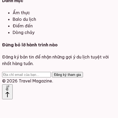
Danh mục
Ẩm thực
Balo du lịch
Điểm đến
Dòng chảy
Đừng bỏ lỡ hành trình nào
Đăng ký bản tin để nhận những gợi ý du lịch tuyệt vời
nhất hàng tuần.
Đăng ký tham gia
© 2026 Travel Magazine.
Top
north