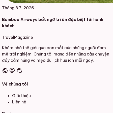
Tháng 8 7, 2026
Bamboo Airways bất ngờ tri ân đặc biệt tới hành
khách
Travel
Magazine
Khám phá thế giới qua con mắt của những người đam
mê trải nghiệm. Chúng tôi mang đến những câu chuyện
đầy cảm hứng và mẹo du lịch hữu ích mỗi ngày.
public
alternate_email
support_agent
Về chúng tôi
Giới thiệu
Liên hệ