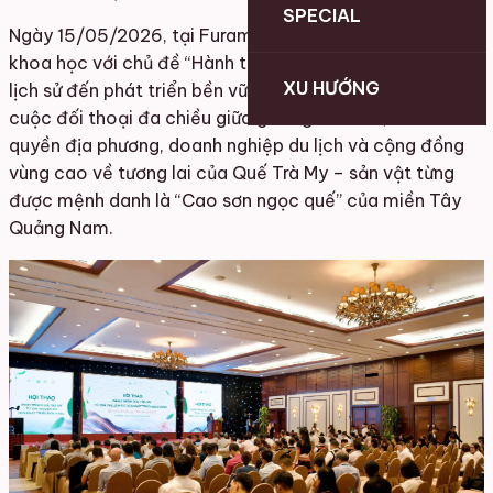
SPECIAL
Ngày 15/05/2026, tại Furama Resort Đà Nẵng, hội thảo
khoa học với chủ đề
“Hành trình Quế Trà My – Từ giá trị
XU HƯỚNG
lịch sử đến phát triển bền vững”
đã diễn ra, mở ra một
cuộc đối thoại đa chiều giữa giới nghiên cứu, chính
quyền địa phương, doanh nghiệp du lịch và cộng đồng
vùng cao về tương lai của Quế Trà My – sản vật từng
được mệnh danh là “Cao sơn ngọc quế” của miền Tây
Quảng Nam.