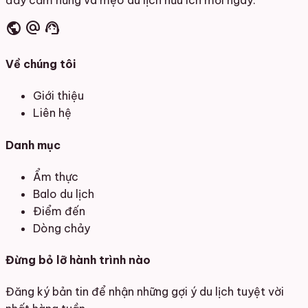
public
alternate_email
support_agent
Về chúng tôi
Giới thiệu
Liên hệ
Danh mục
Ẩm thực
Balo du lịch
Điểm đến
Dòng chảy
Đừng bỏ lỡ hành trình nào
Đăng ký bản tin để nhận những gợi ý du lịch tuyệt vời