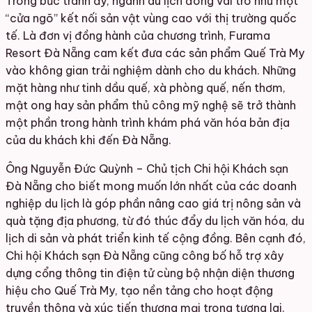
Trong bức tranh ấy, ngành du lịch đóng vai trò như một
“cửa ngõ” kết nối sản vật vùng cao với thị trường quốc
tế. Là đơn vị đồng hành của chương trình, Furama
Resort Đà Nẵng cam kết đưa các sản phẩm Quế Trà My
vào không gian trải nghiệm dành cho du khách. Những
mặt hàng như tinh dầu quế, xà phòng quế, nến thơm,
mật ong hay sản phẩm thủ công mỹ nghệ sẽ trở thành
một phần trong hành trình khám phá văn hóa bản địa
của du khách khi đến Đà Nẵng.
Ông Nguyễn Đức Quỳnh – Chủ tịch Chi hội Khách sạn
Đà Nẵng cho biết mong muốn lớn nhất của các doanh
nghiệp du lịch là góp phần nâng cao giá trị nông sản và
quà tặng địa phương, từ đó thúc đẩy du lịch văn hóa, du
lịch di sản và phát triển kinh tế cộng đồng. Bên cạnh đó,
Chi hội Khách sạn Đà Nẵng cũng công bố hỗ trợ xây
dựng cổng thông tin điện tử cùng bộ nhận diện thương
hiệu cho Quế Trà My, tạo nền tảng cho hoạt động
truyền thông và xúc tiến thương mại trong tương lai.