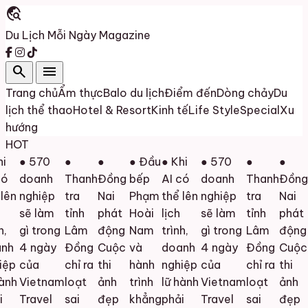
travel_explore
Du Lịch Mỗi Ngày
Magazine
search
menu
Trang chủ
Ẩm thực
Balo du lịch
Điểm đến
Dòng chảy
Du
lịch thể thao
Hotel & Resort
Kinh tế
Life Style
Special
Xu
hướng
HOT
● 570
●
●
● Đầu
● Khi
● 570
●
●
ó
doanh
Thanh
Đồng
bếp
AI có
doanh
Thanh
Đồng
ên
nghiệp
tra
Nai
Phạm
thể lên
nghiệp
tra
Nai
sẽ làm
tỉnh
phát
Hoài
lịch
sẽ làm
tỉnh
phát
,
gì trong
Lâm
động
Nam
trình,
gì trong
Lâm
động
nh
4 ngày
Đồng
Cuộc
và
doanh
4 ngày
Đồng
Cuộc
ệp
của
chỉ ra
thi
hành
nghiệp
của
chỉ ra
thi
ành
Vietnam
loạt
ảnh
trình
lữ hành
Vietnam
loạt
ảnh
Travel
sai
đẹp
khẳng
phải
Travel
sai
đẹp