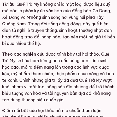
Từ lâu, Quế Trà My không chỉ là một loại dược liệu quý
mà còn là phần ký ức văn hóa của đồng bào Ca Dong,
Xê Đăng và M’nông sinh sống nơi vùng núi phía Tây
Quảng Nam. Trong đời sống cộng đồng, cây quế hiện
diện từ nghi lễ truyền thống, sinh hoạt thường nhật đến
hoạt động trao đổi hàng hóa, tạo nên một hệ giá trị bền
bỉ qua nhiều thế hệ.
Theo các nghiên cứu được trình bày tại hội thảo, Quế
Trà My sở hữu hàm lượng tinh dầu cùng hoạt tính sinh
học cao, mở ra tiềm năng lớn trong các lĩnh vực dược
liệu, mỹ phẩm thiên nhiên, thực phẩm chức năng và kinh
tế xanh. Chính những giá trị ấy đã đưa Quế Trà My vượt
khỏi phạm vi một loại nông sản địa phương để trở thành
biểu tượng văn hóa và tài nguyên bản địa có khả năng
tạo dựng thương hiệu quốc gia.
Điểm nổi bật của hội thảo nằm ở chuỗi tham luận
chuyên đề quy tụ nhiều chuyên gia, nhà nghiên cứu