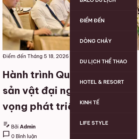
BALO DU LỊCH
ĐIỂM ĐẾN
DÒNG CHẢY
Điểm đến
Tháng 5 18, 2026
DU LỊCH THỂ THAO
Hành trình Quế Trà My: Từ
HOTEL & RESORT
sản vật đại ngàn đến khát
KINH TẾ
vọng phát triển bền vững
LIFE STYLE
edit_note
Bởi
Admin
chat_bubble
0 Bình luận