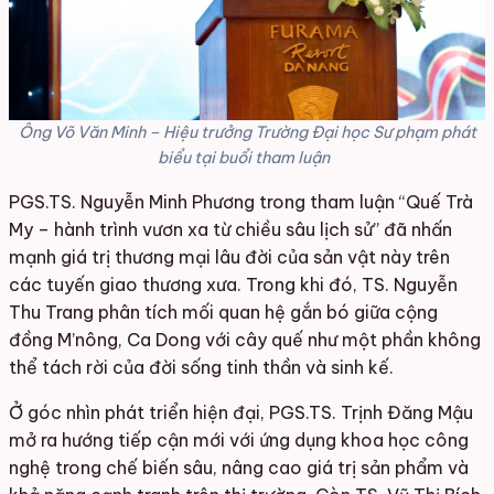
Ông Võ Văn Minh – Hiệu trưởng Trường Đại học Sư phạm phát
biểu tại buổi tham luận
PGS.TS. Nguyễn Minh Phương trong tham luận
“Quế Trà
My – hành trình vươn xa từ chiều sâu lịch sử”
đã nhấn
mạnh giá trị thương mại lâu đời của sản vật này trên
các tuyến giao thương xưa. Trong khi đó, TS. Nguyễn
Thu Trang phân tích mối quan hệ gắn bó giữa cộng
đồng M’nông, Ca Dong với cây quế như một phần không
thể tách rời của đời sống tinh thần và sinh kế.
Ở góc nhìn phát triển hiện đại, PGS.TS. Trịnh Đăng Mậu
mở ra hướng tiếp cận mới với ứng dụng khoa học công
nghệ trong chế biến sâu, nâng cao giá trị sản phẩm và