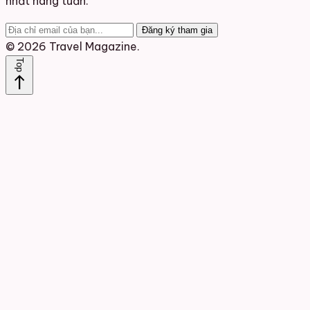
nhất hàng tuần.
Đăng ký tham gia
© 2026 Travel Magazine.
Top
north