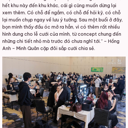
hết khu này đến khu khác, cái gì cũng muốn dừng lại
xem thêm. Có chỗ để ngắm, có chỗ để hỏi kỹ, có chỗ
lại muốn chụp ngay về lưu ý tưởng. Sau một buổi ở đây,
bọn mình thấy đầu óc mở ra hẳn, vì có thêm rất nhiều
hình dung cho lễ cưới của mình, từ concept chung đến
những chi tiết nhỏ mà trước đó chưa nghĩ tới.” – Hồng
Anh – Minh Quân cặp đôi sắp cưới chia sẻ.