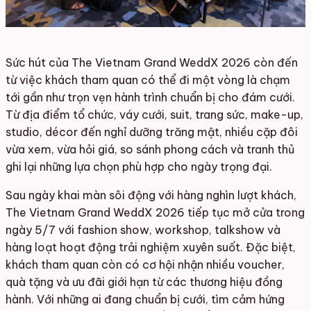
Sức hút của The Vietnam Grand WeddX 2026 còn đến
từ việc khách tham quan có thể đi một vòng là chạm
tới gần như trọn vẹn hành trình chuẩn bị cho đám cưới.
Từ địa điểm tổ chức, váy cưới, suit, trang sức, make-up,
studio, décor đến nghỉ dưỡng trăng mật, nhiều cặp đôi
vừa xem, vừa hỏi giá, so sánh phong cách và tranh thủ
ghi lại những lựa chọn phù hợp cho ngày trọng đại.
Sau ngày khai màn sôi động với hàng nghìn lượt khách,
The Vietnam Grand WeddX 2026 tiếp tục mở cửa trong
ngày 5/7 với fashion show, workshop, talkshow và
hàng loạt hoạt động trải nghiệm xuyên suốt. Đặc biệt,
khách tham quan còn có cơ hội nhận nhiều voucher,
quà tặng và ưu đãi giới hạn từ các thương hiệu đồng
hành. Với những ai đang chuẩn bị cưới, tìm cảm hứng