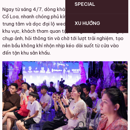
SPECIAL
Ngay từ sáng 4/7, dòng khách đã đổ dồn về VinPalace
Cổ Loa, nhanh chóng phủ kín khu check-in, sân khấu
XU HƯỚNG
trung tâm và dọc đại lộ wedding showcase. Ở nhiều
khu vực, khách tham quan tập trung đông đúc, dừng lại
chụp ảnh, hỏi thông tin và chờ tới lượt trải nghiệm, tạo
nên bầu không khí nhộn nhịp kéo dài suốt từ cửa vào
đến tận khu sân khấu.