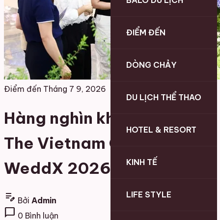
BALO DU LỊCH
ĐIỂM ĐẾN
DÒNG CHẢY
Điểm đến
Tháng 7 9, 2026
DU LỊCH THỂ THAO
Hàng nghìn khách đổ về
HOTEL & RESORT
The Vietnam Grand
KINH TẾ
WeddX 2026
LIFE STYLE
edit_note
Bởi
Admin
chat_bubble
0 Bình luận