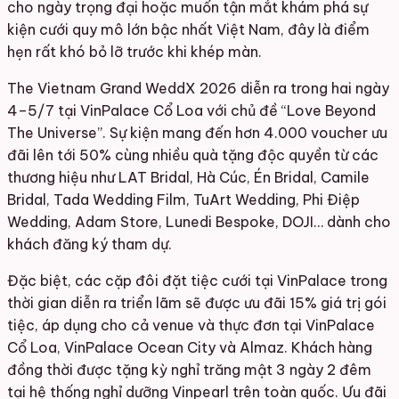
cho ngày trọng đại hoặc muốn tận mắt khám phá sự
kiện cưới quy mô lớn bậc nhất Việt Nam, đây là điểm
hẹn rất khó bỏ lỡ trước khi khép màn.
The Vietnam Grand WeddX 2026 diễn ra trong hai ngày
4–5/7 tại VinPalace Cổ Loa với chủ đề “Love Beyond
The Universe”. Sự kiện mang đến hơn 4.000 voucher ưu
đãi lên tới 50% cùng nhiều quà tặng độc quyền từ các
thương hiệu như LAT Bridal, Hà Cúc, Én Bridal, Camile
Bridal, Tada Wedding Film, TuArt Wedding, Phi Điệp
Wedding, Adam Store, Lunedi Bespoke, DOJI… dành cho
khách đăng ký tham dự.
Đặc biệt, các cặp đôi đặt tiệc cưới tại VinPalace trong
thời gian diễn ra triển lãm sẽ được ưu đãi 15% giá trị gói
tiệc, áp dụng cho cả venue và thực đơn tại VinPalace
Cổ Loa, VinPalace Ocean City và Almaz. Khách hàng
đồng thời được tặng kỳ nghỉ trăng mật 3 ngày 2 đêm
tại hệ thống nghỉ dưỡng Vinpearl trên toàn quốc. Ưu đãi