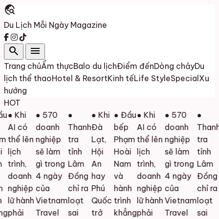
travel_explore
Du Lịch Mỗi Ngày
Magazine
search
menu
Trang chủ
Ẩm thực
Balo du lịch
Điểm đến
Dòng chảy
Du
lịch thể thao
Hotel & Resort
Kinh tế
Life Style
Special
Xu
hướng
HOT
u
● Khi
● 570
●
● Khi
● Đầu
● Khi
● 570
●
AI có
doanh
Thanh
Đà
bếp
AI có
doanh
Thanh
m
thể lên
nghiệp
tra
Lạt,
Phạm
thể lên
nghiệp
tra
lịch
sẽ làm
tỉnh
Hội
Hoài
lịch
sẽ làm
tỉnh
trình,
gì trong
Lâm
An
Nam
trình,
gì trong
Lâm
doanh
4 ngày
Đồng
hay
và
doanh
4 ngày
Đồng
nghiệp
của
chỉ ra
Phú
hành
nghiệp
của
chỉ ra
lữ hành
Vietnam
loạt
Quốc
trình
lữ hành
Vietnam
loạt
g
phải
Travel
sai
trở
khẳng
phải
Travel
sai