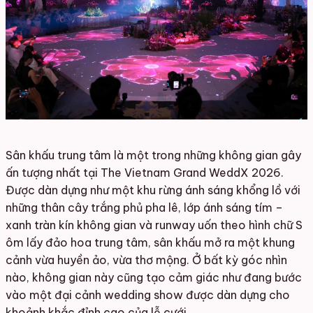
Sân khấu trung tâm là một trong những không gian gây
ấn tượng nhất tại The Vietnam Grand WeddX 2026.
Được dàn dựng như một khu rừng ánh sáng khổng lồ với
những thân cây trắng phủ pha lê, lớp ánh sáng tím –
xanh tràn kín không gian và runway uốn theo hình chữ S
ôm lấy đảo hoa trung tâm, sân khấu mở ra một khung
cảnh vừa huyền ảo, vừa thơ mộng. Ở bất kỳ góc nhìn
nào, không gian này cũng tạo cảm giác như đang bước
vào một đại cảnh wedding show được dàn dựng cho
khoảnh khắc đỉnh cao của lễ cưới.