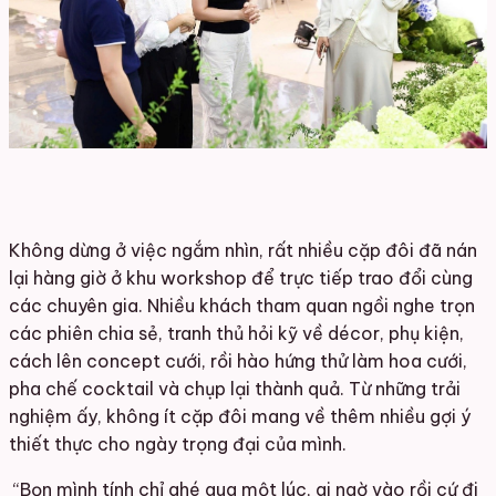
Không dừng ở việc ngắm nhìn, rất nhiều cặp đôi đã nán
lại hàng giờ ở khu workshop để trực tiếp trao đổi cùng
các chuyên gia. Nhiều khách tham quan ngồi nghe trọn
các phiên chia sẻ, tranh thủ hỏi kỹ về décor, phụ kiện,
cách lên concept cưới, rồi hào hứng thử làm hoa cưới,
pha chế cocktail và chụp lại thành quả. Từ những trải
nghiệm ấy, không ít cặp đôi mang về thêm nhiều gợi ý
thiết thực cho ngày trọng đại của mình.
“Bọn mình tính chỉ ghé qua một lúc, ai ngờ vào rồi cứ đi