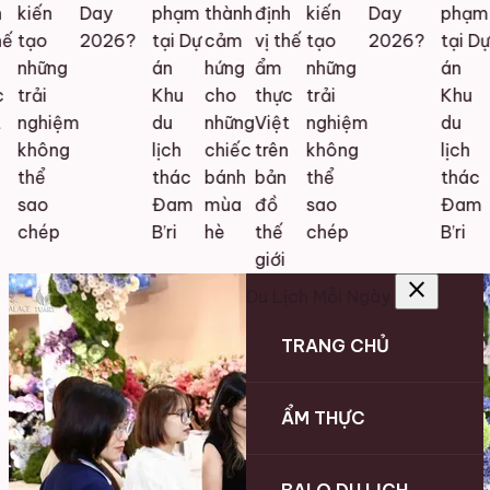
kiến
Day
phạm
thành
định
kiến
Day
phạm
ế
tạo
2026?
tại Dự
cảm
vị thế
tạo
2026?
tại Dự
những
án
hứng
ẩm
những
án
trải
Khu
cho
thực
trải
Khu
nghiệm
du
những
Việt
nghiệm
du
không
lịch
chiếc
trên
không
lịch
thể
thác
bánh
bản
thể
thác
sao
Đam
mùa
đồ
sao
Đam
chép
B’ri
hè
thế
chép
B’ri
giới
close
Du Lịch Mỗi Ngày
TRANG CHỦ
ẨM THỰC