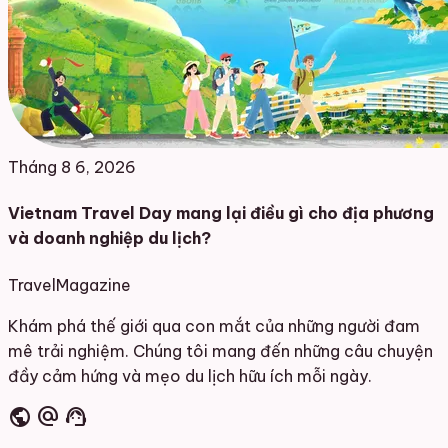
Tháng 8 6, 2026
Vietnam Travel Day mang lại điều gì cho địa phương
và doanh nghiệp du lịch?
Travel
Magazine
Khám phá thế giới qua con mắt của những người đam
mê trải nghiệm. Chúng tôi mang đến những câu chuyện
đầy cảm hứng và mẹo du lịch hữu ích mỗi ngày.
public
alternate_email
support_agent