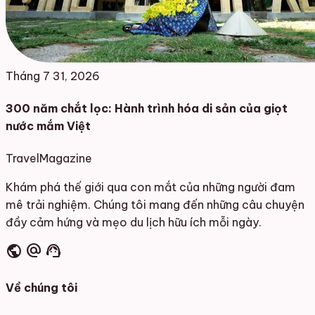
Tháng 7 31, 2026
300 năm chắt lọc: Hành trình hóa di sản của giọt
nước mắm Việt
Travel
Magazine
Khám phá thế giới qua con mắt của những người đam
mê trải nghiệm. Chúng tôi mang đến những câu chuyện
đầy cảm hứng và mẹo du lịch hữu ích mỗi ngày.
public
alternate_email
support_agent
Về chúng tôi