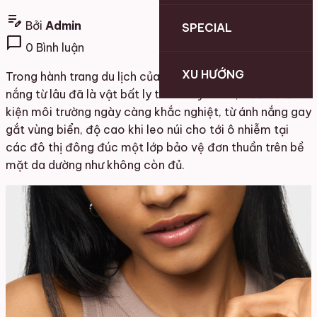
edit_note
Bởi
Admin
SPECIAL
chat_bubble
0 Bình luận
XU HƯỚNG
Trong hành trang du lịch của nhiều người, kem chống
nắng từ lâu đã là vật bất ly thân. Tuy nhiên, trước điều
kiện môi trường ngày càng khắc nghiệt, từ ánh nắng gay
gắt vùng biển, độ cao khi leo núi cho tới ô nhiễm tại
các đô thị đông đúc một lớp bảo vệ đơn thuần trên bề
mặt da dường như không còn đủ.