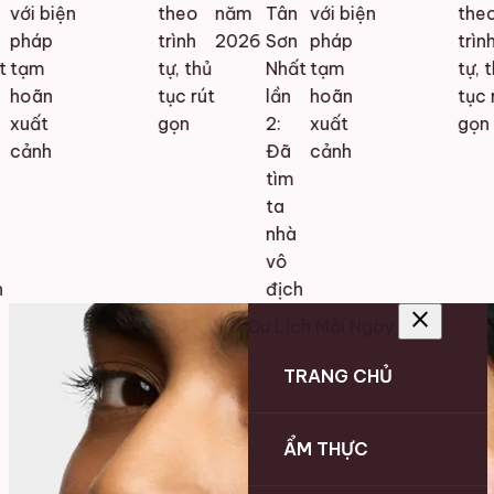
với biện
theo
năm
Tân
với biện
theo
pháp
trình
2026
Sơn
pháp
trình
tạm
tự, thủ
Nhất
tạm
tự, th
hoãn
tục rút
lần
hoãn
tục r
xuất
gọn
2:
xuất
gọn
cảnh
Đã
cảnh
tìm
ta
nhà
vô
địch
close
Du Lịch Mỗi Ngày
TRANG CHỦ
ẨM THỰC