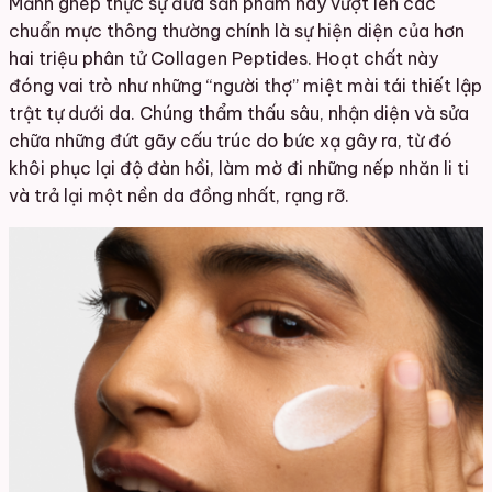
Mảnh ghép thực sự đưa sản phẩm này vượt lên các
chuẩn mực thông thường chính là sự hiện diện của hơn
hai triệu phân tử Collagen Peptides. Hoạt chất này
đóng vai trò như những “người thợ” miệt mài tái thiết lập
trật tự dưới da. Chúng thẩm thấu sâu, nhận diện và sửa
chữa những đứt gãy cấu trúc do bức xạ gây ra, từ đó
khôi phục lại độ đàn hồi, làm mờ đi những nếp nhăn li ti
và trả lại một nền da đồng nhất, rạng rỡ.