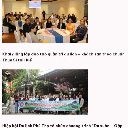
Khai giảng lớp đào tạo quản trị du lịch – khách sạn theo chuẩn
Thụy Sĩ tại Huế
Hiệp hội Du lịch Phú Thọ tổ chức chương trình “Du xuân – Gặp