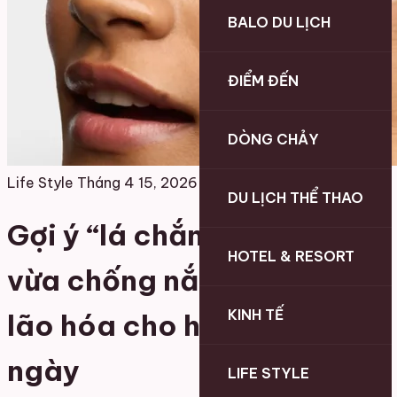
BALO DU LỊCH
ĐIỂM ĐẾN
DÒNG CHẢY
Life Style
Tháng 4 15, 2026
DU LỊCH THỂ THAO
Gợi ý “lá chắn 2 trong 1”
HOTEL & RESORT
vừa chống nắng vừa ngừa
KINH TẾ
lão hóa cho hành trình dài
ngày
LIFE STYLE