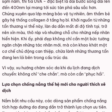
sạm nám, thì tia UVA – đặc biệt là dải bước sóng dài lên
đến 400nm lại mang tới sức tàn phá sâu sắc hơn.
Chúng xuyên qua lớp màng bảo vệ tự nhiên, âm thầm bẻ
gãy hệ thống collagen ở tầng hạ bì. Khởi nguồn từ những
tổn thương vi thể này, làn da dần mất đi độ tĩnh tại, trở
nên xỉn màu, thô ráp và nhường chỗ cho những nếp nhăn
hiển hiện. Khi ấy, phái đẹp không chỉ cần một bức tường
ngăn chặn những tác nhân mới, mà còn khao khát một
cơ chế chủ động can thiệp, chữa lành những thương tổn
đang len lỏi bên trong cấu trúc da.
Vì vậy, xu hướng chăm sóc da khi du lịch đang dịch
chuyển: không chỉ “che chắn”, mà còn cần “phục hồi”.
Lựa chọn chống nắng thế hệ mới cho người thích xê
dịch
Nắm bắt nhu cầu này, các dòng sản phẩm chống nắng
tích hợp dưỡng da đang dần trở thành lựa chọn ưu tiên.