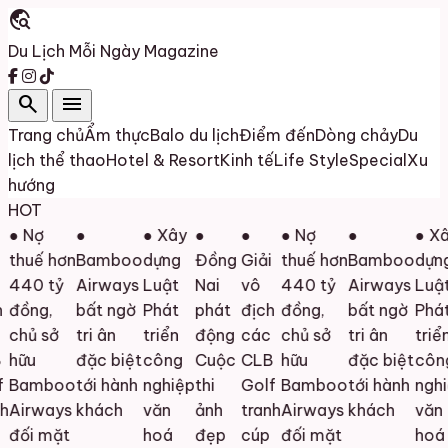
travel_explore
Du Lịch Mỗi Ngày
Magazine
search
menu
Trang chủ
Ẩm thực
Balo du lịch
Điểm đến
Dòng chảy
Du
lịch thể thao
Hotel & Resort
Kinh tế
Life Style
Special
Xu
hướng
HOT
● Nợ
●
● Xây
●
●
● Nợ
●
● Xâ
thuế hơn
Bamboo
dựng
Đồng
Giải
thuế hơn
Bamboo
dựng
440 tỷ
Airways
Luật
Nai
vô
440 tỷ
Airways
Luật
đồng,
bất ngờ
Phát
phát
địch
đồng,
bất ngờ
Phát
chủ sở
tri ân
triển
động
các
chủ sở
tri ân
triển
hữu
đặc biệt
công
Cuộc
CLB
hữu
đặc biệt
công
Bamboo
tới hành
nghiệp
thi
Golf
Bamboo
tới hành
nghi
Airways
khách
văn
ảnh
tranh
Airways
khách
văn
đối mặt
hoá
đẹp
cúp
đối mặt
hoá