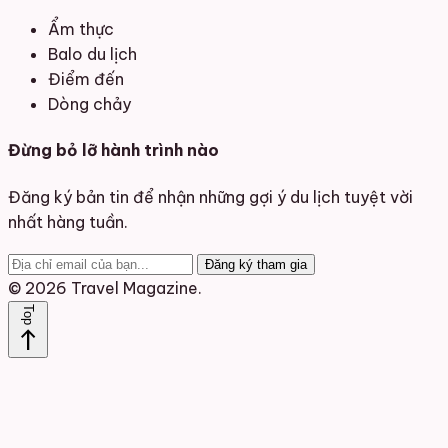
Ẩm thực
Balo du lịch
Điểm đến
Dòng chảy
Đừng bỏ lỡ hành trình nào
Đăng ký bản tin để nhận những gợi ý du lịch tuyệt vời
nhất hàng tuần.
Đăng ký tham gia
© 2026 Travel Magazine.
Top
north