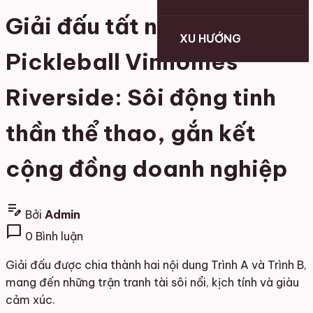
Giải đấu tất niên
XU HƯỚNG
Pickleball Vinhomes
Riverside: Sôi động tinh
thần thể thao, gắn kết
cộng đồng doanh nghiệp
edit_note
Bởi
Admin
chat_bubble
0 Bình luận
Giải đấu được chia thành hai nội dung Trình A và Trình B,
mang đến những trận tranh tài sôi nổi, kịch tính và giàu
cảm xúc.