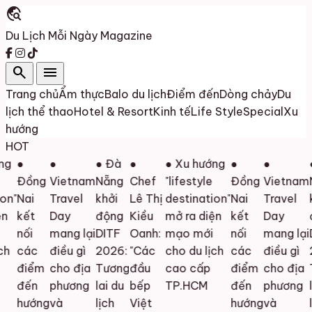
travel_explore
Du Lịch Mỗi Ngày
Magazine
search
menu
Trang chủ
Ẩm thực
Balo du lịch
Điểm đến
Dòng chảy
Du
lịch thể thao
Hotel & Resort
Kinh tế
Life Style
Special
Xu
hướng
HOT
g
●
●
● Đà
●
● Xu hướng
●
●
●
Đồng
Vietnam
Nẵng
Chef
"lifestyle
Đồng
Vietnam
N
n"
Nai
Travel
khởi
Lê Thị
destination"
Nai
Travel
kh
kết
Day
động
Kiều
mở ra diện
kết
Day
đ
nối
mang lại
DITF
Oanh:
mạo mới
nối
mang lại
D
h
các
điều gì
2026:
"Các
cho du lịch
các
điều gì
2
điểm
cho địa
Tương
đầu
cao cấp
điểm
cho địa
T
đến
phương
lai du
bếp
TP.HCM
đến
phương
la
hướng
và
lịch
Việt
hướng
và
lị