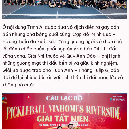
Ở nội dung Trình A, cuộc đua vô địch diễn ra gay cấn
đến những pha bóng cuối cùng. Cặp đôi Minh Lục –
Hoàng Tuấn đã xuất sắc đăng quang ngôi vô địch nhờ
lối đánh chắc chắn, phối hợp ăn ý và bản lĩnh thi đấu
vững vàng. Giải Nhì thuộc về Quý Anh Đào – chị Hạnh,
những gương mặt thi đấu bền bỉ và giàu kinh nghiệm.
Giải Ba được trao cho Tuấn Anh – Thắng Tulip 6, cặp
đôi để lại nhiều dấu ấn với tinh thần thi đấu máu lửa và
không bỏ cuộc.