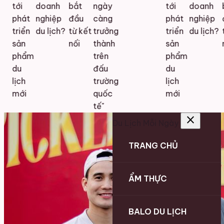
tới
doanh
bắt
ngày
tới
doanh
b
phát
nghiệp
đầu
càng
phát
nghiệp
đ
triển
du lịch?
từ kết
trưởng
triển
du lịch?
từ
sản
nối
thành
sản
nố
phẩm
trên
phẩm
du
đấu
du
lịch
trường
lịch
mới
quốc
mới
tế"
close
Du Lịch Mỗi Ngày
TRANG CHỦ
ẨM THỰC
BALO DU LỊCH