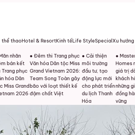
h thể thao
Hotel & Resort
Kinh tế
Life Style
Special
Xu hướng
hãn
● Đêm thi Trang phục
● Cải thiện
● Masterise
n kết
Văn hóa Dân tộc Miss
môi trường
Homes mở rộ
g phục
Grand Vietnam 2026:
đầu tư, tạo
giá trị dành c
 Dân
Team Song Toàn gây
động lực mới
khách hàng b
s Grand
bão với loạt thiết kế
cho phát triển
những giải ph
m 2026
đậm chất Việt
du lịch Thanh
đồng hành bề
Hóa
vững