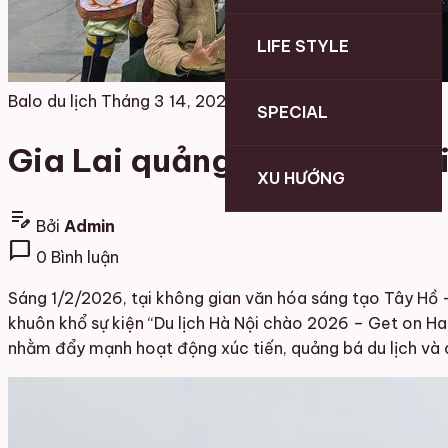
LIFE STYLE
Balo du lịch
Tháng 3 14, 2026
SPECIAL
Gia Lai quảng bá du lịch t
XU HƯỚNG
edit_note
Bởi
Admin
chat_bubble
0 Bình luận
Sáng 1/2/2026, tại không gian văn hóa sáng tạo Tây Hồ – 
khuôn khổ sự kiện “Du lịch Hà Nội chào 2026 – Get on Han
nhằm đẩy mạnh hoạt động xúc tiến, quảng bá du lịch và 