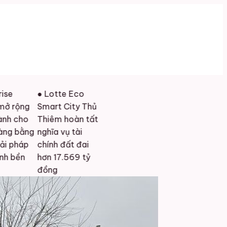
● Lotte Eco
ng
Smart City Thủ
ho
Thiêm hoàn tất
ằng
nghĩa vụ tài
áp
chính đất đai
n
hơn 17.569 tỷ
đồng