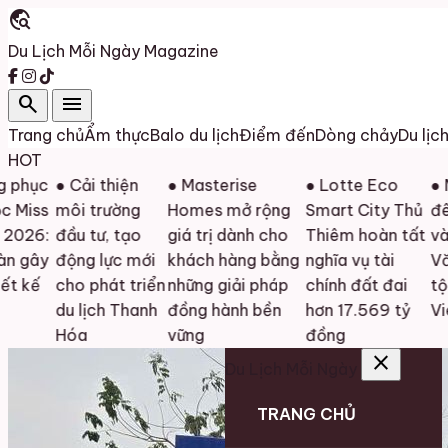
travel_explore
Du Lịch Mỗi Ngày
Magazine
search
menu
Trang chủ
Ẩm thực
Balo du lịch
Điểm đến
Dòng chảy
Du lịc
HOT
c
● Cải thiện
● Masterise
● Lotte Eco
● Mãn n
s
môi trường
Homes mở rộng
Smart City Thủ
đêm bá
:
đầu tư, tạo
giá trị dành cho
Thiêm hoàn tất
và Tran
y
động lực mới
khách hàng bằng
nghĩa vụ tài
Văn hóa
cho phát triển
những giải pháp
chính đất đai
tộc Mis
du lịch Thanh
đồng hành bền
hơn 17.569 tỷ
Vietna
Hóa
vững
đồng
close
Du Lịch Mỗi Ngày
TRANG CHỦ