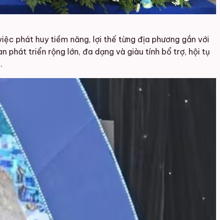
iệc phát huy tiềm năng, lợi thế từng địa phương gắn với
n phát triển rộng lớn, đa dạng và giàu tính bổ trợ, hội tụ
.