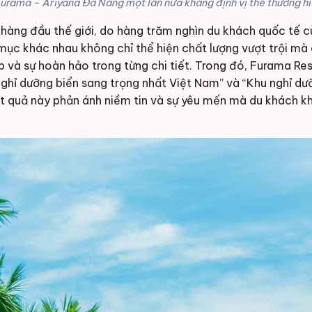
urama – Ariyana Đà Nẵng một lần nữa khẳng định vị thế thương hi
n hàng đầu thế giới, do hàng trăm nghìn du khách quốc tế 
mục khác nhau không chỉ thể hiện chất lượng vượt trội mà
ấp và sự hoàn hảo trong từng chi tiết. Trong đó, Furama 
hỉ dưỡng biển sang trọng nhất Việt Nam” và “Khu nghỉ dưỡ
t quả này phản ánh niềm tin và sự yêu mến mà du khách kh