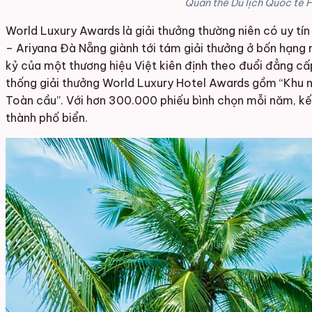
Quần thể Du lịch Quốc tế F
World Luxury Awards là giải thưởng thường niên có uy tí
– Ariyana Đà Nẵng giành tới tám giải thưởng ở bốn hạng 
kỷ của một thương hiệu Việt kiên định theo đuổi đẳng c
thống giải thưởng World Luxury Hotel Awards gồm “Khu ng
Toàn cầu”. Với hơn 300.000 phiếu bình chọn mỗi năm, kế
thành phố biển.