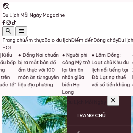
travel_explore
Du Lịch Mỗi Ngày
Magazine
search
menu
Trang chủ
Ẩm thực
Balo du lịch
Điểm đến
Dòng chảy
Du lịc
HOT
● Đồng Nai chuẩn
● Người phi
● Lâm Đồng:
● Đà N
p
bị ra mắt bản đồ
công Mỹ trở
Loạt chủ Khu du
động D
ẩm thực với 100
lại tìm ân
lịch nổi tiếng tại
2026: 
món ăn từ nguyên
nhân giữa
Đà Lạt nợ thuế
lai du 
"
liệu địa phương
biển Hạ
với số tiền khủng
đầu từ 
Long
close
Du Lịch Mỗi Ngày
TRANG CHỦ