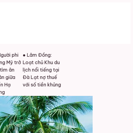
hi
● Lâm Đồng:
trở
Loạt chủ Khu du
lịch nổi tiếng tại
Đà Lạt nợ thuế
với số tiền khủng