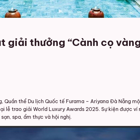
 giải thưởng “Cành cọ vàng
g, Quần thể Du lịch Quốc tế Furama – Ariyana Đà Nẵng một 
ại lễ trao giải World Luxury Awards 2025. Sự kiện được ví 
sạn, spa, ẩm thực và hội nghị.