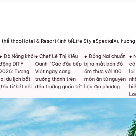
h thể thao
Hotel & Resort
Kinh tế
Life Style
Special
Xu hướng
ẵng khởi
● Chef Lê Thị Kiều
● Đồng Nai chuẩn
● Người p
ITF
Oanh: "Các đầu bếp
bị ra mắt bản đồ
công Mỹ 
Tương
Việt ngày càng
ẩm thực với 100
lại tìm ân
lịch bắt
trưởng thành trên
món ăn từ nguyên
nhân giữa
kết nối
đấu trường quốc tế"
liệu địa phương
biển Hạ
Long