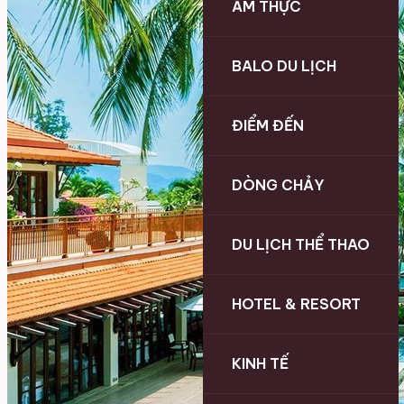
ẨM THỰC
BALO DU LỊCH
ĐIỂM ĐẾN
DÒNG CHẢY
DU LỊCH THỂ THAO
HOTEL & RESORT
KINH TẾ