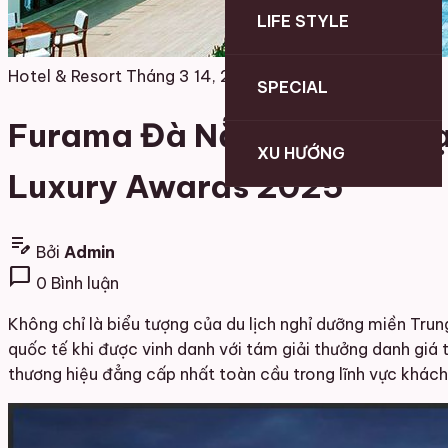
LIFE STYLE
Hotel & Resort
Tháng 3 14, 2026
SPECIAL
Furama Đà Nẵng vinh dự đạt
XU HƯỚNG
Luxury Awards 2025
edit_note
Bởi
Admin
chat_bubble
0 Bình luận
Không chỉ là biểu tượng của du lịch nghỉ dưỡng miền Trun
quốc tế khi được vinh danh với tám giải thưởng danh giá t
thương hiệu đẳng cấp nhất toàn cầu trong lĩnh vực khách 