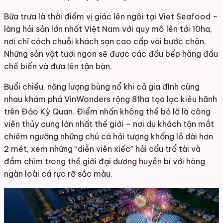
Bữa trưa là thời điểm vị giác lên ngôi tại Viet Seafood –
làng hải sản lớn nhất Việt Nam với quy mô lên tới 10ha,
nơi chỉ cách chuỗi khách sạn cao cấp vài bước chân.
Những sản vật tươi ngon sẽ được các đầu bếp hàng đầu
chế biến và đưa lên tận bàn.
Buổi chiều, năng lượng bùng nổ khi cả gia đình cùng
nhau khám phá VinWonders rộng 81ha tọa lạc kiêu hãnh
trên Đảo Kỳ Quan. Điểm nhấn không thể bỏ lỡ là công
viên thủy cung lớn nhất thế giới – nơi du khách tận mắt
chiêm ngưỡng những chú cá hải tượng khổng lồ dài hơn
2 mét, xem những “diễn viên xiếc” hải cẩu trổ tài và
đắm chìm trong thế giới đại dương huyền bí với hàng
ngàn loài cá rực rỡ sắc màu.