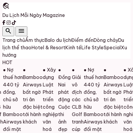
travel_explore
Du Lịch Mỗi Ngày
Magazine
search
menu
Trang chủ
Ẩm thực
Balo du lịch
Điểm đến
Dòng chảy
Du
lịch thể thao
Hotel & Resort
Kinh tế
Life Style
Special
Xu
hướng
HOT
● Nợ
●
● Xây
●
●
● Nợ
●
● Xâ
thuế hơn
Bamboo
dựng
Đồng
Giải
thuế hơn
Bamboo
dựng
440 tỷ
Airways
Luật
Nai
vô
440 tỷ
Airways
Luật
đồng,
bất ngờ
Phát
phát
địch
đồng,
bất ngờ
Phát
chủ sở
tri ân
triển
động
các
chủ sở
tri ân
triển
hữu
đặc biệt
công
Cuộc
CLB
hữu
đặc biệt
công
Bamboo
tới hành
nghiệp
thi
Golf
Bamboo
tới hành
nghi
h
Airways
khách
văn
ảnh
tranh
Airways
khách
văn
đối mặt
hoá
đẹp
cúp
đối mặt
hoá