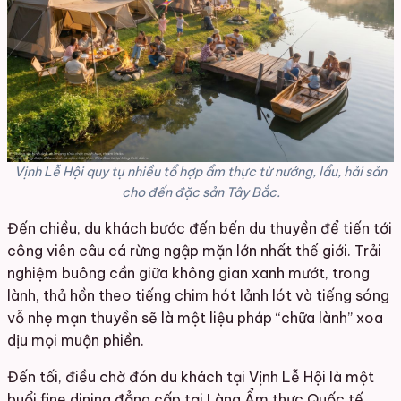
Vịnh Lễ Hội quy tụ nhiều tổ hợp ẩm thực từ nướng, lẩu, hải sản
cho đến đặc sản Tây Bắc.
Đến chiều, du khách bước đến bến du thuyền để tiến tới
công viên câu cá rừng ngập mặn lớn nhất thế giới. Trải
nghiệm buông cần giữa không gian xanh mướt, trong
lành, thả hồn theo tiếng chim hót lảnh lót và tiếng sóng
vỗ nhẹ mạn thuyền sẽ là một liệu pháp “chữa lành” xoa
dịu mọi muộn phiền.
Đến tối, điều chờ đón du khách tại Vịnh Lễ Hội là một
buổi fine dining đẳng cấp tại Làng Ẩm thực Quốc tế