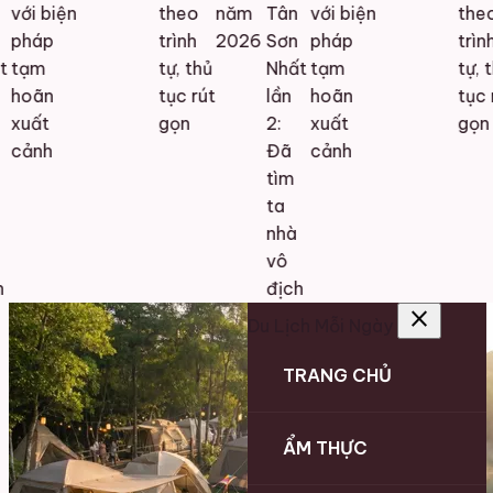
với biện
theo
năm
Tân
với biện
theo
pháp
trình
2026
Sơn
pháp
trình
tạm
tự, thủ
Nhất
tạm
tự, t
hoãn
tục rút
lần
hoãn
tục r
xuất
gọn
2:
xuất
gọn
cảnh
Đã
cảnh
tìm
ta
nhà
vô
địch
close
Du Lịch Mỗi Ngày
TRANG CHỦ
ẨM THỰC