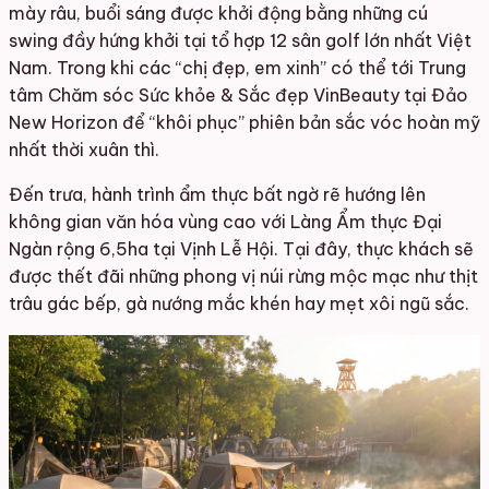
mày râu, buổi sáng được khởi động bằng những cú
swing đầy hứng khởi tại tổ hợp 12 sân golf lớn nhất Việt
Nam. Trong khi các “chị đẹp, em xinh” có thể tới Trung
tâm Chăm sóc Sức khỏe & Sắc đẹp VinBeauty tại Đảo
New Horizon để “khôi phục” phiên bản sắc vóc hoàn mỹ
nhất thời xuân thì.
Đến trưa, hành trình ẩm thực bất ngờ rẽ hướng lên
không gian văn hóa vùng cao với Làng Ẩm thực Đại
Ngàn rộng 6,5ha tại Vịnh Lễ Hội. Tại đây, thực khách sẽ
được thết đãi những phong vị núi rừng mộc mạc như thịt
trâu gác bếp, gà nướng mắc khén hay mẹt xôi ngũ sắc.