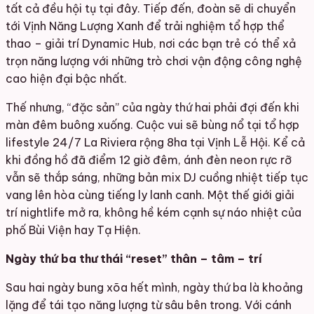
tất cả đều hội tụ tại đây. Tiếp đến, đoàn sẽ di chuyển
tới Vịnh Năng Lượng Xanh để trải nghiệm tổ hợp thể
thao – giải trí Dynamic Hub, nơi các bạn trẻ có thể xả
trọn năng lượng với những trò chơi vận động công nghệ
cao hiện đại bậc nhất.
Thế nhưng, “đặc sản” của ngày thứ hai phải đợi đến khi
màn đêm buông xuống. Cuộc vui sẽ bùng nổ tại tổ hợp
lifestyle 24/7 La Riviera rộng 8ha tại Vịnh Lễ Hội. Kể cả
khi đồng hồ đã điểm 12 giờ đêm, ánh đèn neon rực rỡ
vẫn sẽ thắp sáng, những bản mix DJ cuồng nhiệt tiếp tục
vang lên hòa cùng tiếng ly lanh canh. Một thế giới giải
trí nightlife mở ra, không hề kém cạnh sự náo nhiệt của
phố Bùi Viện hay Tạ Hiện.
Ngày thứ ba thư thái “reset” thân – tâm – trí
Sau hai ngày bung xõa hết mình, ngày thứ ba là khoảng
lặng để tái tạo năng lượng từ sâu bên trong. Với cánh