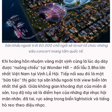
Sân khấu ngoài trời 60.000 chỗ ngồi sẽ là nơi tổ chức những
siêu concert mang tầm quốc tế.
Khi hoàng hôn nhuộm vàng mặt vịnh cũng là lúc dạ dày
được “nuông chiều” tại Wonder Hill – đồi lẩu 3,8ha lớn
nhất Việt Nam tại Vịnh Lễ Hội. Tiếp nối sau đó là một
“bữa tiệc” thị giác tại sân khấu ngoài trời view biển lớn
nhất thế giới. Giữa không gian khoáng đạt của miền di
sản, toạ độ này sẽ là điểm hẹn của những đại nhạc hội
mãn nhãn, đã tai, rực sáng trong biển lightstick và tiếng
hò reo theo điệu nhạc.