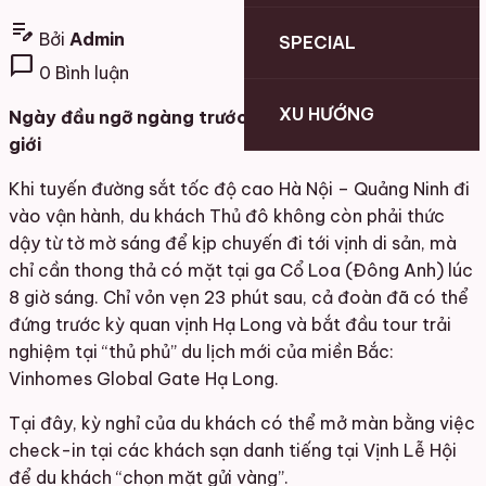
edit_note
Bởi
Admin
SPECIAL
chat_bubble
0 Bình luận
XU HƯỚNG
Ngày đầu ngỡ ngàng trước thủy cung lớn nhất thế
giới
Khi tuyến đường sắt tốc độ cao Hà Nội – Quảng Ninh đi
vào vận hành, du khách Thủ đô không còn phải thức
dậy từ tờ mờ sáng để kịp chuyến đi tới vịnh di sản, mà
chỉ cần thong thả có mặt tại ga Cổ Loa (Đông Anh) lúc
8 giờ sáng. Chỉ vỏn vẹn 23 phút sau, cả đoàn đã có thể
đứng trước kỳ quan vịnh Hạ Long và bắt đầu tour trải
nghiệm tại “thủ phủ” du lịch mới của miền Bắc:
Vinhomes Global Gate Hạ Long.
Tại đây, kỳ nghỉ của du khách có thể mở màn bằng việc
check-in tại các khách sạn danh tiếng tại Vịnh Lễ Hội
để du khách “chọn mặt gửi vàng”.