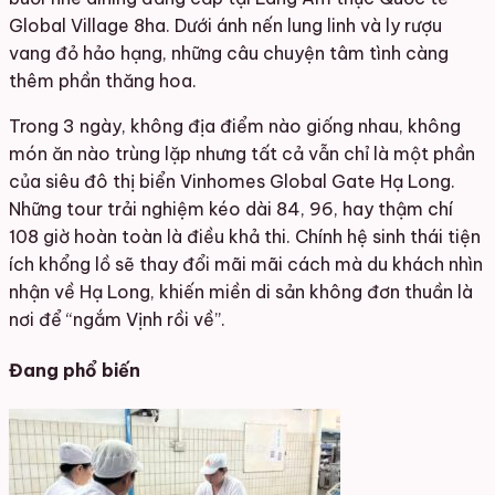
Global Village 8ha. Dưới ánh nến lung linh và ly rượu
vang đỏ hảo hạng, những câu chuyện tâm tình càng
thêm phần thăng hoa.
Trong 3 ngày, không địa điểm nào giống nhau, không
món ăn nào trùng lặp nhưng tất cả vẫn chỉ là một phần
của siêu đô thị biển Vinhomes Global Gate Hạ Long.
Những tour trải nghiệm kéo dài 84, 96, hay thậm chí
108 giờ hoàn toàn là điều khả thi. Chính hệ sinh thái tiện
ích khổng lồ sẽ thay đổi mãi mãi cách mà du khách nhìn
nhận về Hạ Long, khiến miền di sản không đơn thuần là
nơi để “ngắm Vịnh rồi về”.
Đang phổ biến