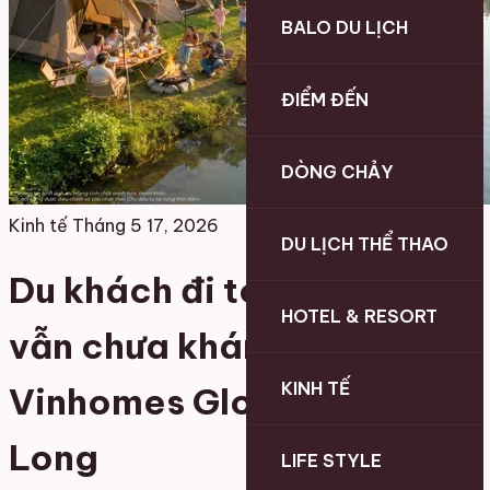
BALO DU LỊCH
ĐIỂM ĐẾN
DÒNG CHẢY
Kinh tế
Tháng 5 17, 2026
DU LỊCH THỂ THAO
Du khách đi tour 3 ngày
HOTEL & RESORT
vẫn chưa khám phá hết
KINH TẾ
Vinhomes Global Gate Hạ
Long
LIFE STYLE