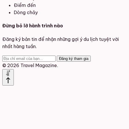
Điểm đến
Dòng chảy
Đừng bỏ lỡ hành trình nào
Đăng ký bản tin để nhận những gợi ý du lịch tuyệt vời
nhất hàng tuần.
Đăng ký tham gia
© 2026 Travel Magazine.
Top
north