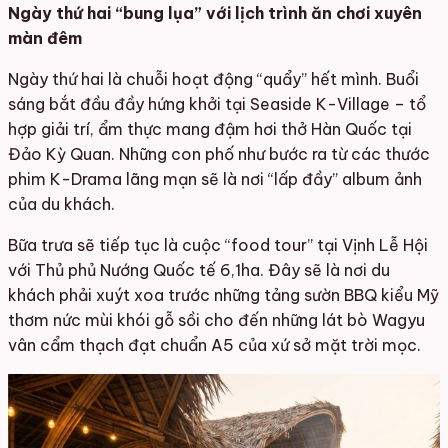
Ngày thứ hai “bung lụa” với lịch trình ăn chơi xuyên
màn đêm
Ngày thứ hai là chuỗi hoạt động “quẩy” hết mình. Buổi
sáng bắt đầu đầy hứng khởi tại Seaside K-Village – tổ
hợp giải trí, ẩm thực mang đậm hơi thở Hàn Quốc tại
Đảo Kỳ Quan. Những con phố như bước ra từ các thước
phim K-Drama lãng mạn sẽ là nơi “lấp đầy” album ảnh
của du khách.
Bữa trưa sẽ tiếp tục là cuộc “food tour” tại Vịnh Lễ Hội
với Thủ phủ Nướng Quốc tế 6,1ha. Đây sẽ là nơi du
khách phải xuýt xoa trước những tảng sườn BBQ kiểu Mỹ
thơm nức mùi khói gỗ sồi cho đến những lát bò Wagyu
vân cẩm thạch đạt chuẩn A5 của xứ sở mặt trời mọc.