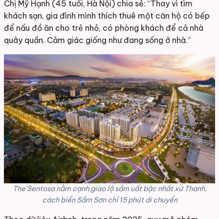
Chị Mỹ Hạnh (45 tuổi, Hà Nội) chia sẻ: “Thay vì tìm
khách sạn, gia đình mình thích thuê một căn hộ có bếp
để nấu đồ ăn cho trẻ nhỏ, có phòng khách để cả nhà
quây quần. Cảm giác giống như đang sống ở nhà.”
The Sentosa nằm cạnh giao lộ sầm uất bậc nhất xứ Thanh,
cách biển Sầm Sơn chỉ 15 phút di chuyển