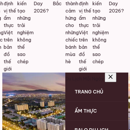
h
định
kiến
Day
Bắc
thành
định
kiến
Day
vị thế
tạo
2026?
cảm
vị thế
tạo
2026?
ẩm
những
hứng
ẩm
những
thực
trải
cho
thực
trải
g
Việt
nghiệm
những
Việt
nghiệm
c
trên
không
chiếc
trên
không
bản
thể
bánh
bản
thể
đồ
sao
mùa
đồ
sao
thế
chép
hè
thế
chép
giới
giới
close
Du Lịch Mỗi Ngày
TRANG CHỦ
ẨM THỰC