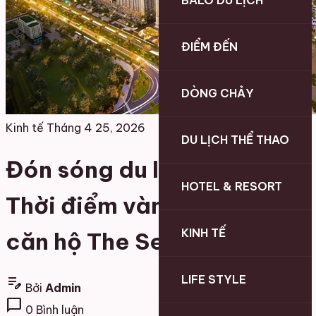
BALO DU LỊCH
ĐIỂM ĐẾN
DÒNG CHẢY
Kinh tế
Tháng 4 25, 2026
DU LỊCH THỂ THAO
Đón sóng du lịch Sầm Sơn:
HOTEL & RESORT
Thời điểm vàng để sở hữu
KINH TẾ
căn hộ The Sentosa
LIFE STYLE
edit_note
Bởi
Admin
chat_bubble
0 Bình luận