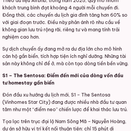
Theo dữ liệu Airbnb, trong năm 2025, quy mô nhóm
khách trung bình đạt khoảng 4 người mỗi chuyến đi.
Đồng thời, các chuyến du lịch gia đình tăng hơn 60% so
với giai đoạn trước. Điều này phản ánh rõ nhu cầu về
không gian lưu trú rộng rãi, riêng tư và mang tính trải
nghiệm cao hơn.
Sự dịch chuyển ấy đang mở ra dư địa lớn cho mô hình
căn hộ gần biển, tích hợp tiện ích nghỉ dưỡng. Những tài
sản này không chỉ để ở, mà còn tạo dòng tiền bền vững.
S1 – The Sentosa: Điểm đến mới của dòng vốn đầu
tư homestay gần biển
Đón đầu xu hướng du lịch mới, S1 – The Sentosa
(Vinhomes Star City) đang được nhiều nhà đầu tư quan
tâm như một “điểm neo” chiến lược để khai thác lưu trú.
Tọa lạc trên trục đại lộ Nam Sông Mã – Nguyễn Hoàng,
dự án sở hữu vị trí kết nối thuận tiện: chỉ 15 phút di