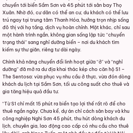
chuyển tới biển Sầm Sơn và 45 phút tới sân bay Thọ
Xuân. Nhờ đó, cư dân có thể an cư, du khách có thể lưu
trú ngay tại trung tâm Thanh Hóa, hưởng trọn nhịp sống
đô thị với hạ tầng, dịch vụ hoàn chỉnh. Mặt khác, chỉ sau
một hành trình ngắn, không gian sống lập tức “chuyển
trạng thái” sang nghỉ dưỡng biển – nơi du khách tìm
kiếm sự thư giãn, riêng tư dài ngày.
Chính khả năng chuyển đổi linh hoạt giữa “ở” và “nghỉ
dưỡng” đã mở ra dư địa khai thác kép cho căn hộ S1 –
The Sentosa: vừa phục vụ nhu cầu ở thực, vừa đón dòng
khách du lịch tại Sầm Sơn, tối ưu công suất cho thuê và
gia tăng hiệu quả đầu tư.
“Từ S1 chỉ mất 15 phút ra biển tạo lợi thế rất rõ để cho
thuê ngắn ngày. Chưa kể, dự án chỉ cách sân bay và khu
công nghiệp Nghi Sơn 45 phút, thu hút dòng khách du
lịch, chuyên gia, lao động cao cấp có nhu cầu cho thuê