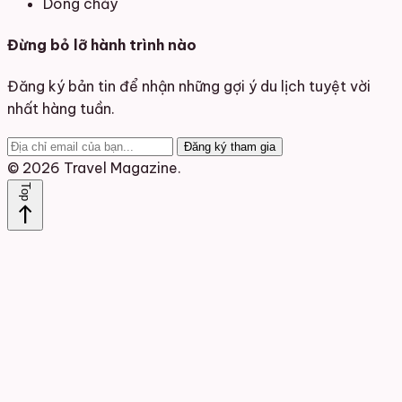
Dòng chảy
Đừng bỏ lỡ hành trình nào
Đăng ký bản tin để nhận những gợi ý du lịch tuyệt vời
nhất hàng tuần.
Đăng ký tham gia
© 2026 Travel Magazine.
Top
north