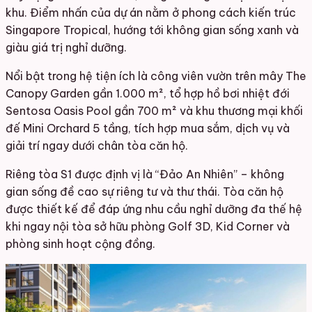
khu. Điểm nhấn của dự án nằm ở phong cách kiến trúc
Singapore Tropical, hướng tới không gian sống xanh và
giàu giá trị nghỉ dưỡng.
Nổi bật trong hệ tiện ích là công viên vườn trên mây The
Canopy Garden gần 1.000 m², tổ hợp hồ bơi nhiệt đới
Sentosa Oasis Pool gần 700 m² và khu thương mại khối
đế Mini Orchard 5 tầng, tích hợp mua sắm, dịch vụ và
giải trí ngay dưới chân tòa căn hộ.
Riêng tòa S1 được định vị là “Đảo An Nhiên” – không
gian sống đề cao sự riêng tư và thư thái. Tòa căn hộ
được thiết kế để đáp ứng nhu cầu nghỉ dưỡng đa thế hệ
khi ngay nội tòa sở hữu phòng Golf 3D, Kid Corner và
phòng sinh hoạt cộng đồng.