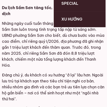
SPECIAL
Du lịch Sầm Sơn tăng tốc, nhu cầu lưu trú chuyển
dịch
XU HƯỚNG
Những ngày cuối tuần tháng 4, tuyến đường hướng về
Sầm Sơn luôn trong tình trạng tấp nập từ sáng sớm.
UBND phường Sầm Sơn cho biết, dù chưa bước vào mùa
cao điểm, chỉ riêng quý I/2026, địa phương đã ghi nhận
gần 1 triệu lượt khách đến thăm quan. Trước đó, trong
năm 2025, chỉ riêng Sầm Sơn đã đón 8,8 triệu lượt
khách, chiếm một nửa tổng lượng khách đến Thanh
Hóa.
Đáng chú ý, du khách có xu hướng “ở lại” lâu hơn. Ngoài
lưu trú tại khách sạn theo tiêu chí tiện nghi cơ bản,
nhiều nhóm gia đình và các bạn trẻ ưu tiên lựa chọn căn
hộ gần biển – nơi có thể sinh hoạt như một “ngôi nhà
thứ hai”.