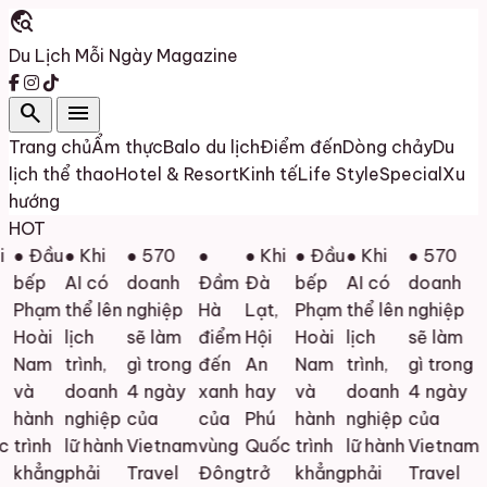
travel_explore
Du Lịch Mỗi Ngày
Magazine
search
menu
Trang chủ
Ẩm thực
Balo du lịch
Điểm đến
Dòng chảy
Du
lịch thể thao
Hotel & Resort
Kinh tế
Life Style
Special
Xu
hướng
HOT
● Đầu
● Khi
● 570
●
● Khi
● Đầu
● Khi
● 570
bếp
AI có
doanh
Đầm
Đà
bếp
AI có
doanh
Phạm
thể lên
nghiệp
Hà
Lạt,
Phạm
thể lên
nghiệp
Hoài
lịch
sẽ làm
điểm
Hội
Hoài
lịch
sẽ làm
Nam
trình,
gì trong
đến
An
Nam
trình,
gì trong
và
doanh
4 ngày
xanh
hay
và
doanh
4 ngày
hành
nghiệp
của
của
Phú
hành
nghiệp
của
c
trình
lữ hành
Vietnam
vùng
Quốc
trình
lữ hành
Vietnam
khẳng
phải
Travel
Đông
trở
khẳng
phải
Travel