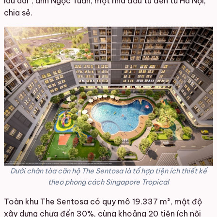
lâu dài”, anh Ngọc Tuấn, một nhà đầu tư đến từ Hà Nội,
chia sẻ.
Dưới chân tòa căn hộ The Sentosa là tổ hợp tiện ích thiết kế
theo phong cách Singapore Tropical
Toàn khu The Sentosa có quy mô 19.337 m², mật độ
xây dựng chưa đến 30%, cùng khoảng 20 tiện ích nội