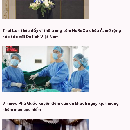
Thái Lan thúc đẩy vị thế trung tâm HoReCa châu Á, mở rộng
hợp tác với Du lịch Việt Nam
Vinmec Phú Quốc xuyên đêm cứu du khách nguy kịch mang
nhóm máu cực hiếm