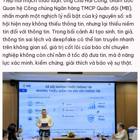
Tiếp nối mạch thảo luận, ông Chu Hải Công, Giám đốc
Quan hệ Công chúng Ngân hàng TMCP Quân đội (MB),
nhấn mạnh một nghịch lý nổi bật của kỷ nguyên số: xã
hội hiện nay không thiếu thông tin, nhưng lại thiếu niềm
tin đối với thông tin. Trong bối cảnh AI tạo sinh, tin giả,
thông tin sai lệch và deepfake có thể lan truyền nhanh
trên không gian số, giá trị cốt lõi của báo chí chuyên
nghiệp không còn chỉ nằm ở tốc độ đưa tin, mà ở năng
lực xác minh, kiểm chứng, giải thích và bảo vệ sự thật.