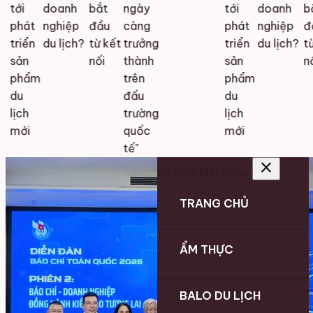
tới
doanh
bắt
ngày
tới
doanh
bắt
phát
nghiệp
đầu
càng
phát
nghiệp
đầ
triển
du lịch?
từ kết
trưởng
triển
du lịch?
từ 
sản
nối
thành
sản
nối
phẩm
trên
phẩm
du
đấu
du
lịch
trường
lịch
mới
quốc
mới
tế"
close
Du Lịch Mỗi Ngày
TRANG CHỦ
ẨM THỰC
BALO DU LỊCH