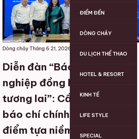
ĐIỂM ĐẾN
DÒNG CHẢY
Dòng chảy
Tháng 6 21, 2026
DU LỊCH THỂ THAO
Diễn đàn “Báo chí – Doanh
HOTEL & RESORT
nghiệp đồng hành kiến tạo
KINH TẾ
tương lai”: Cần nuôi dưỡng
báo chí chính thống như
LIFE STYLE
điểm tựa niềm tin
SPECIAL