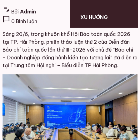
edit_note
Bởi
Admin
XU HƯỚNG
chat_bubble
0 Bình luận
Sáng 20/6, trong khuôn khổ Hội Báo toàn quốc 2026
tại TP. Hải Phòng, phiên thảo luận thứ 2 của Diễn đàn
Báo chí toàn quốc lần thứ III-2026 với chủ đề “Báo chí
– Doanh nghiệp đồng hành kiến tạo tương lai” đã diễn ra
tại Trung tâm Hội nghị – Biểu diễn TP Hải Phòng.