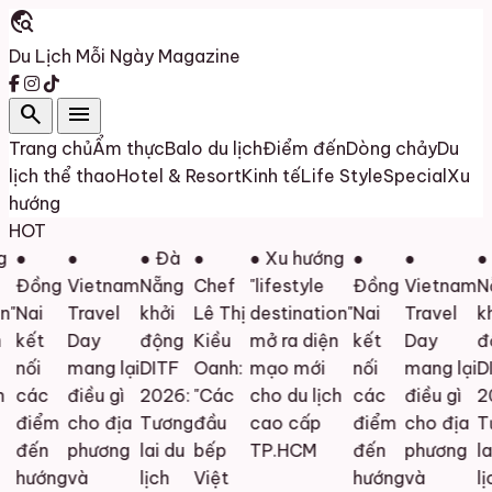
travel_explore
Du Lịch Mỗi Ngày
Magazine
search
menu
Trang chủ
Ẩm thực
Balo du lịch
Điểm đến
Dòng chảy
Du
lịch thể thao
Hotel & Resort
Kinh tế
Life Style
Special
Xu
hướng
HOT
●
●
● Đà
●
● Xu hướng
●
●
● 
Đồng
Vietnam
Nẵng
Chef
"lifestyle
Đồng
Vietnam
Nẵ
"
Nai
Travel
khởi
Lê Thị
destination"
Nai
Travel
khở
kết
Day
động
Kiều
mở ra diện
kết
Day
độ
nối
mang lại
DITF
Oanh:
mạo mới
nối
mang lại
DIT
các
điều gì
2026:
"Các
cho du lịch
các
điều gì
20
điểm
cho địa
Tương
đầu
cao cấp
điểm
cho địa
Tư
đến
phương
lai du
bếp
TP.HCM
đến
phương
lai 
hướng
và
lịch
Việt
hướng
và
lịch