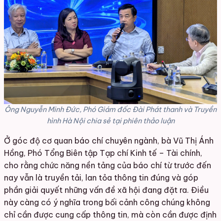
Ông Nguyễn Minh Đức, Phó Giám đốc Đài Phát thanh và Truyền
hình Hà Nội chia sẻ tại phiên thảo luận
Ở góc độ cơ quan báo chí chuyên ngành, bà Vũ Thị Ánh
Hồng, Phó Tổng Biên tập Tạp chí Kinh tế – Tài chính,
cho rằng chức năng nền tảng của báo chí từ trước đến
nay vẫn là truyền tải, lan tỏa thông tin đúng và góp
phần giải quyết những vấn đề xã hội đang đặt ra. Điều
này càng có ý nghĩa trong bối cảnh công chúng không
chỉ cần được cung cấp thông tin, mà còn cần được định