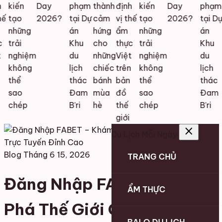
kiến
Day
phạm
thành
định
kiến
Day
phạm
ế
tạo
2026?
tại Dự
cảm
vị thế
tạo
2026?
tại Dự
những
án
hứng
ẩm
những
án
trải
Khu
cho
thực
trải
Khu
nghiệm
du
những
Việt
nghiệm
du
không
lịch
chiếc
trên
không
lịch
thể
thác
bánh
bản
thể
thác
sao
Đam
mùa
đồ
sao
Đam
chép
B’ri
hè
thế
chép
B’ri
giới
close
Du Lịch Mỗi Ngày
Blog
Tháng 6 15, 2026
TRANG CHỦ
Đăng Nhập FABET – Khám
ẨM THỰC
Phá Thế Giới Cá Cược Trực