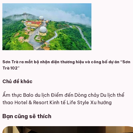
Sơn Trà ra mắt bộ nhận diện thương hiệu và công bố dự án “Sơn
Trà 102”
Chủ đề khác
Ẩm thực
Balo du lịch
Điểm đến
Dòng chảy
Du lịch thể
thao
Hotel & Resort
Kinh tế
Life Style
Xu hướng
Bạn cũng sẽ thích