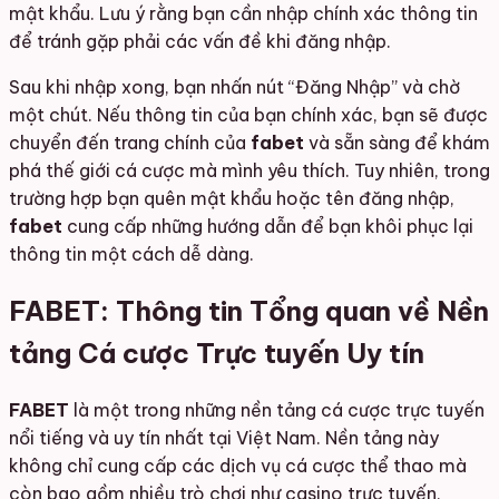
mật khẩu. Lưu ý rằng bạn cần nhập chính xác thông tin
để tránh gặp phải các vấn đề khi đăng nhập.
Sau khi nhập xong, bạn nhấn nút “Đăng Nhập” và chờ
một chút. Nếu thông tin của bạn chính xác, bạn sẽ được
chuyển đến trang chính của
fabet
và sẵn sàng để khám
phá thế giới cá cược mà mình yêu thích. Tuy nhiên, trong
trường hợp bạn quên mật khẩu hoặc tên đăng nhập,
fabet
cung cấp những hướng dẫn để bạn khôi phục lại
thông tin một cách dễ dàng.
FABET: Thông tin Tổng quan về Nền
tảng Cá cược Trực tuyến Uy tín
FABET
là một trong những nền tảng cá cược trực tuyến
nổi tiếng và uy tín nhất tại Việt Nam. Nền tảng này
không chỉ cung cấp các dịch vụ cá cược thể thao mà
còn bao gồm nhiều trò chơi như casino trực tuyến,