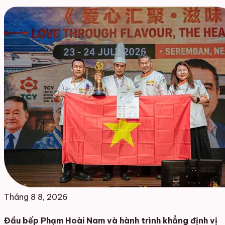
Tháng 8 8, 2026
Đầu bếp Phạm Hoài Nam và hành trình khẳng định vị