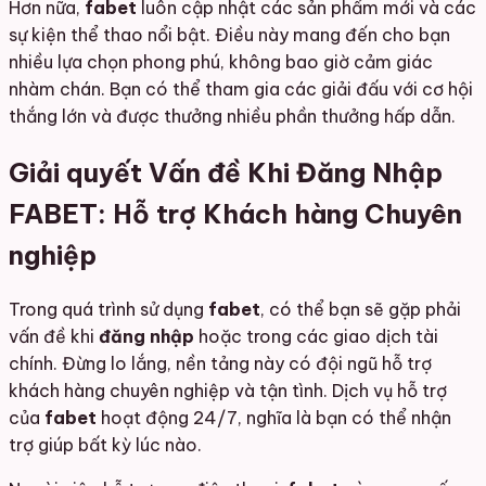
Hơn nữa,
fabet
luôn cập nhật các sản phẩm mới và các
sự kiện thể thao nổi bật. Điều này mang đến cho bạn
nhiều lựa chọn phong phú, không bao giờ cảm giác
nhàm chán. Bạn có thể tham gia các giải đấu với cơ hội
thắng lớn và được thưởng nhiều phần thưởng hấp dẫn.
Giải quyết Vấn đề Khi Đăng Nhập
FABET: Hỗ trợ Khách hàng Chuyên
nghiệp
Trong quá trình sử dụng
fabet
, có thể bạn sẽ gặp phải
vấn đề khi
đăng nhập
hoặc trong các giao dịch tài
chính. Đừng lo lắng, nền tảng này có đội ngũ hỗ trợ
khách hàng chuyên nghiệp và tận tình. Dịch vụ hỗ trợ
của
fabet
hoạt động 24/7, nghĩa là bạn có thể nhận
trợ giúp bất kỳ lúc nào.