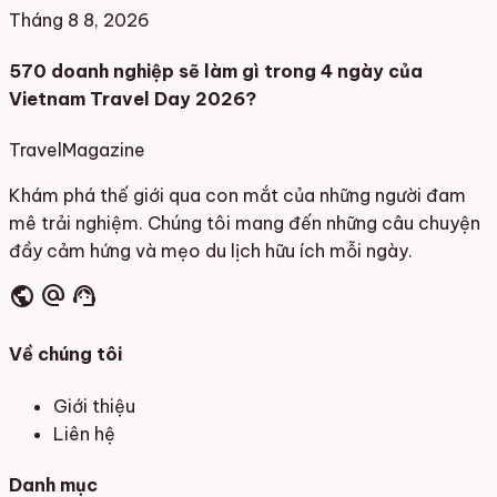
Tháng 8 8, 2026
570 doanh nghiệp sẽ làm gì trong 4 ngày của
Vietnam Travel Day 2026?
Travel
Magazine
Khám phá thế giới qua con mắt của những người đam
mê trải nghiệm. Chúng tôi mang đến những câu chuyện
đầy cảm hứng và mẹo du lịch hữu ích mỗi ngày.
public
alternate_email
support_agent
Về chúng tôi
Giới thiệu
Liên hệ
Danh mục