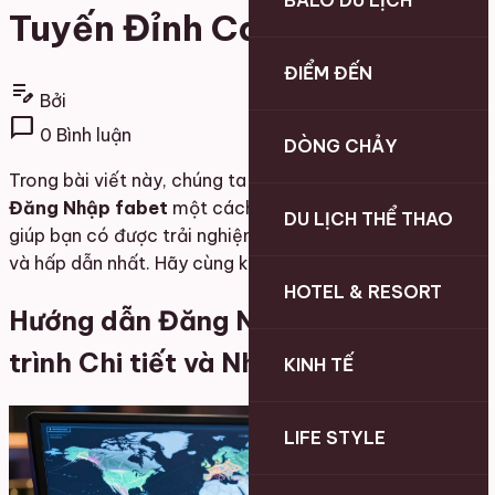
BALO DU LỊCH
Tuyến Đỉnh Cao
ĐIỂM ĐẾN
edit_note
Bởi
chat_bubble
0 Bình luận
DÒNG CHẢY
Trong bài viết này, chúng ta sẽ cùng tìm hiểu về cách
Đăng Nhập fabet
một cách chi tiết và nhanh chóng,
DU LỊCH THỂ THAO
giúp bạn có được trải nghiệm cá cược trực tuyến thú vị
và hấp dẫn nhất. Hãy cùng khám phá ngay bây giờ!
HOTEL & RESORT
Hướng dẫn Đăng Nhập FABET: Quy
trình Chi tiết và Nhanh chóng
KINH TẾ
LIFE STYLE