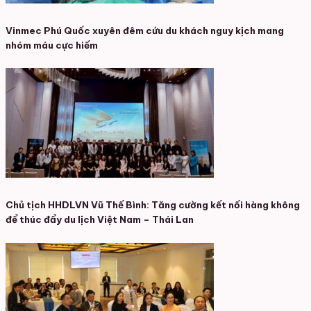
Vinmec Phú Quốc xuyên đêm cứu du khách nguy kịch mang
nhóm máu cực hiếm
Chủ tịch HHDLVN Vũ Thế Bình: Tăng cường kết nối hàng không
để thúc đẩy du lịch Việt Nam – Thái Lan