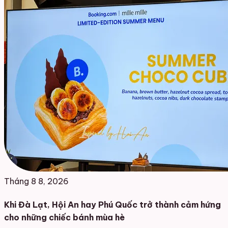
Tháng 8 8, 2026
Khi Đà Lạt, Hội An hay Phú Quốc trở thành cảm hứng
cho những chiếc bánh mùa hè