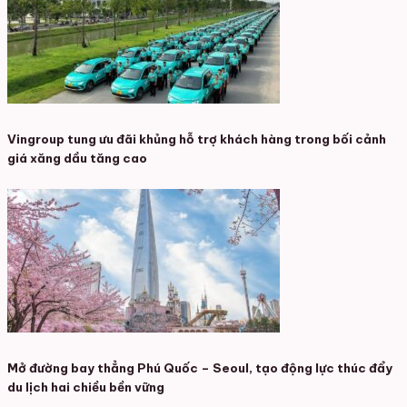
Vingroup tung ưu đãi khủng hỗ trợ khách hàng trong bối cảnh
giá xăng dầu tăng cao
Mở đường bay thẳng Phú Quốc – Seoul, tạo động lực thúc đẩy
du lịch hai chiều bền vững