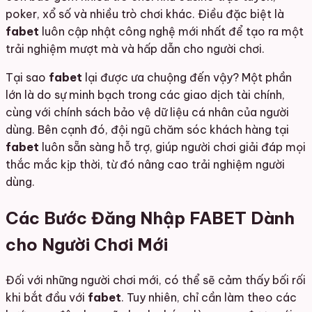
poker, xổ số và nhiều trò chơi khác. Điều đặc biệt là
fabet
luôn cập nhật công nghệ mới nhất để tạo ra một
trải nghiệm mượt mà và hấp dẫn cho người chơi.
Tại sao
fabet
lại được ưa chuộng đến vậy? Một phần
lớn là do sự minh bạch trong các giao dịch tài chính,
cùng với chính sách bảo vệ dữ liệu cá nhân của người
dùng. Bên cạnh đó, đội ngũ chăm sóc khách hàng tại
fabet
luôn sẵn sàng hỗ trợ, giúp người chơi giải đáp mọi
thắc mắc kịp thời, từ đó nâng cao trải nghiệm người
dùng.
Các Bước Đăng Nhập FABET Dành
cho Người Chơi Mới
Đối với những người chơi mới, có thể sẽ cảm thấy bối rối
khi bắt đầu với
fabet
. Tuy nhiên, chỉ cần làm theo các