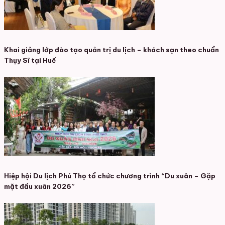
Khai giảng lớp đào tạo quản trị du lịch – khách sạn theo chuẩn
Thụy Sĩ tại Huế
Hiệp hội Du lịch Phú Thọ tổ chức chương trình “Du xuân – Gặp
mặt đầu xuân 2026”