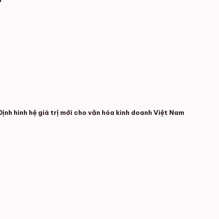
ịnh hình hệ giá trị mới cho văn hóa kinh doanh Việt Nam