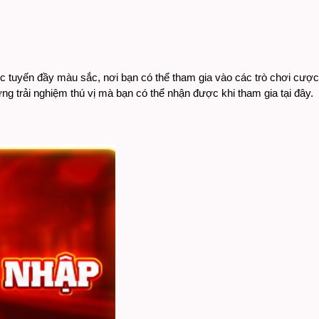
ực tuyến đầy màu sắc, nơi bạn có thể tham gia vào các trò chơi cược
ng trải nghiệm thú vị mà bạn có thể nhận được khi tham gia tại đây.