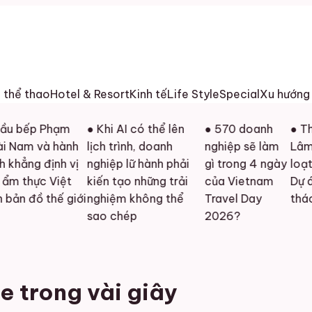
h thể thao
Hotel & Resort
Kinh tế
Life Style
Special
Xu hướng
u bếp Phạm
● Khi AI có thể lên
● 570 doanh
● Than
Nam và hành
lịch trình, doanh
nghiệp sẽ làm
Lâm Đ
khẳng định vị
nghiệp lữ hành phải
gì trong 4 ngày
loạt s
m thực Việt
kiến tạo những trải
của Vietnam
Dự án 
ản đồ thế giới
nghiệm không thể
Travel Day
thác Đ
sao chép
2026?
 trong vài giây