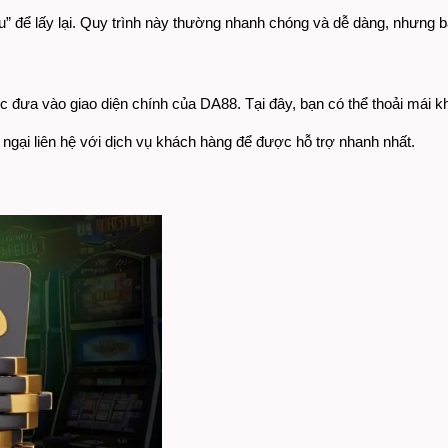
để lấy lại. Quy trình này thường nhanh chóng và dễ dàng, nhưng bạ
c đưa vào giao diện chính của DA88. Tại đây, bạn có thể thoải mái k
 ngại liên hệ với dịch vụ khách hàng để được hỗ trợ nhanh nhất.