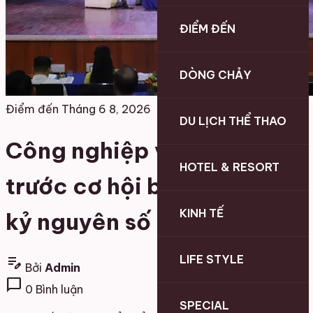
ĐIỂM ĐẾN
DÒNG CHẢY
Điểm đến
Tháng 6 8, 2026
DU LỊCH THỂ THAO
Công nghiệp văn hóa
HOTEL & RESORT
trước cơ hội bứt phá trong
KINH TẾ
kỷ nguyên số
LIFE STYLE
edit_note
Bởi
Admin
chat_bubble
0 Bình luận
SPECIAL