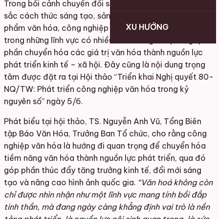
Trong bối cảnh chuyển đổi số đang làm thay đổi sâu
sắc cách thức sáng tạo, sản xuất và tiêu dùng các sản
XU HƯỚNG
phẩm văn hóa, công nghiệp văn hóa được xem là một
trong những lĩnh vực có nhiều tiềm năng bứt phá, góp
phần chuyển hóa các giá trị văn hóa thành nguồn lực
phát triển kinh tế – xã hội. Đây cũng là nội dung trọng
tâm được đặt ra tại Hội thảo “Triển khai Nghị quyết 80-
NQ/TW: Phát triển công nghiệp văn hóa trong kỷ
nguyên số” ngày 5/6.
Phát biểu tại hội thảo, TS. Nguyễn Anh Vũ, Tổng Biên
tập Báo Văn Hóa, Trưởng Ban Tổ chức, cho rằng công
nghiệp văn hóa là hướng đi quan trọng để chuyển hóa
tiềm năng văn hóa thành nguồn lực phát triển, qua đó
góp phần thúc đẩy tăng trưởng kinh tế, đổi mới sáng
tạo và nâng cao hình ảnh quốc gia.
“Văn hoá không còn
chỉ được nhìn nhận như một lĩnh vực mang tính bồi đắp
tinh thần, mà đang ngày càng khẳng định vai trò là nền
tảng phát triển, là nguồn lực nội sinh quan trọng, là sức