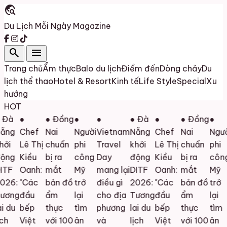
travel_explore
Du Lịch Mỗi Ngày
Magazine
search
menu
Trang chủ
Ẩm thực
Balo du lịch
Điểm đến
Dòng chảy
Du
lịch thể thao
Hotel & Resort
Kinh tế
Life Style
Special
Xu
hướng
HOT
Đà
●
● Đồng
●
●
● Đà
●
● Đồng
●
ẵng
Chef
Nai
Người
Vietnam
Nẵng
Chef
Nai
Ngườ
ởi
Lê Thị
chuẩn
phi
Travel
khởi
Lê Thị
chuẩn
phi
ộng
Kiều
bị ra
công
Day
động
Kiều
bị ra
công
TF
Oanh:
mắt
Mỹ
mang lại
DITF
Oanh:
mắt
Mỹ
26:
"Các
bản đồ
trở
điều gì
2026:
"Các
bản đồ
trở
ương
đầu
ẩm
lại
cho địa
Tương
đầu
ẩm
lại
i du
bếp
thực
tìm
phương
lai du
bếp
thực
tìm
ch
Việt
với 100
ân
và
lịch
Việt
với 100
ân