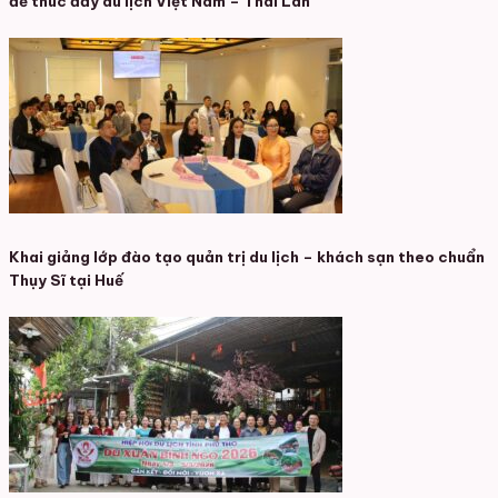
Chủ tịch HHDLVN Vũ Thế Bình: Tăng cường kết nối hàng không
để thúc đẩy du lịch Việt Nam – Thái Lan
Khai giảng lớp đào tạo quản trị du lịch – khách sạn theo chuẩn
Thụy Sĩ tại Huế