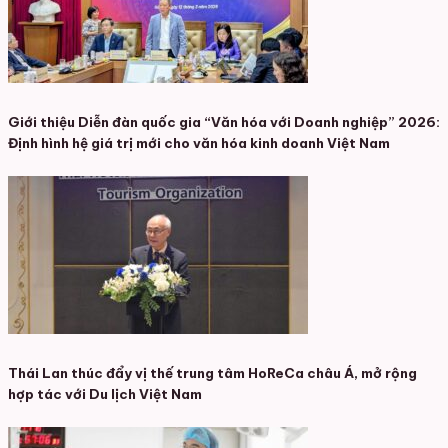
Giới thiệu Diễn đàn quốc gia “Văn hóa với Doanh nghiệp” 2026:
Định hình hệ giá trị mới cho văn hóa kinh doanh Việt Nam
Thái Lan thúc đẩy vị thế trung tâm HoReCa châu Á, mở rộng
hợp tác với Du lịch Việt Nam