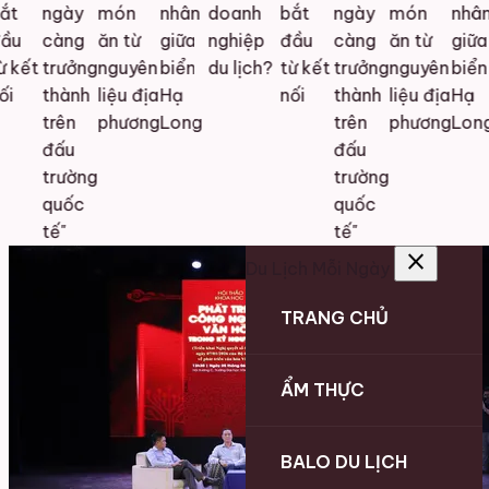
t
ngày
món
nhân
doanh
bắt
ngày
món
nhân
ầu
càng
ăn từ
giữa
nghiệp
đầu
càng
ăn từ
giữa
 kết
trưởng
nguyên
biển
du lịch?
từ kết
trưởng
nguyên
biển
i
thành
liệu địa
Hạ
nối
thành
liệu địa
Hạ
trên
phương
Long
trên
phương
Long
đấu
đấu
trường
trường
quốc
quốc
tế"
tế"
close
Du Lịch Mỗi Ngày
TRANG CHỦ
ẨM THỰC
BALO DU LỊCH