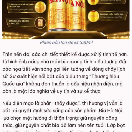
Phiên bản lon sleek 330ml
Trên nền đó, các chi tiết thiết kế được xử lý tinh tế hơn,
từ hình ảnh cổng nhà máy bia mang tính biểu tượng đến
các họa tiết vân sóng gợi liên tưởng về dòng chảy lịch
sử. Sự xuất hiện nổi bật của biểu trưng “Thương hiệu
Quốc gia” không đơn thuần là dấu hiệu nhận diện, mà
còn là một lớp nghĩa về uy tín và sự kế thừa.
Nếu diện mạo là phần “thấy được”, thì hương vị vẫn là
cốt lõi quyết định sức sống của sản phẩm. Bia Hà Nội
lựa chọn một hướng đi thận trọng: giữ nguyên công
thức, giữ nguyên chất bia đã làm nên tên tuổi. Lớp bọt