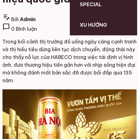
SPECIAL
edit_note
Bởi
Admin
XU HƯỚNG
chat_bubble
0 Bình luận
Trong bối cảnh thị trường đồ uống ngày càng cạnh tranh
và thị hiếu tiêu dùng liên tục dịch chuyển, động thái này
cho thấy nỗ lực của HABECO trong việc tái định vị hình
ảnh, đưa thương hiệu tiến gần hơn với nhịp sống hiện đại
mà không đánh mất bản sắc đã được bồi đắp qua 135
năm.