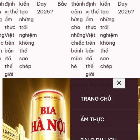
h
định
kiến
Day
Bắc
thành
định
kiến
Day
vị thế
tạo
2026?
cảm
vị thế
tạo
2026?
ẩm
những
hứng
ẩm
những
thực
trải
cho
thực
trải
g
Việt
nghiệm
những
Việt
nghiệm
c
trên
không
chiếc
trên
không
bản
thể
bánh
bản
thể
đồ
sao
mùa
đồ
sao
thế
chép
hè
thế
chép
giới
giới
close
Du Lịch Mỗi Ngày
TRANG CHỦ
ẨM THỰC