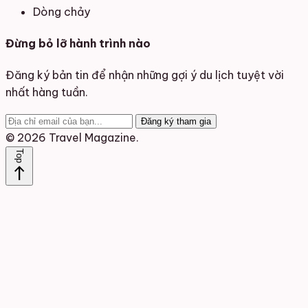
Dòng chảy
Đừng bỏ lỡ hành trình nào
Đăng ký bản tin để nhận những gợi ý du lịch tuyệt vời
nhất hàng tuần.
Đăng ký tham gia
© 2026 Travel Magazine.
Top
north