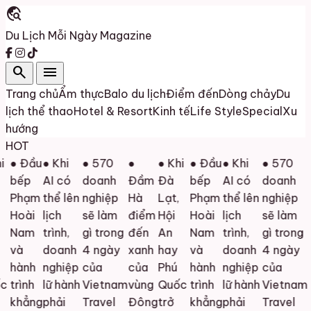
travel_explore
Du Lịch Mỗi Ngày
Magazine
search
menu
Trang chủ
Ẩm thực
Balo du lịch
Điểm đến
Dòng chảy
Du
lịch thể thao
Hotel & Resort
Kinh tế
Life Style
Special
Xu
hướng
HOT
● Đầu
● Khi
● 570
●
● Khi
● Đầu
● Khi
● 570
bếp
AI có
doanh
Đầm
Đà
bếp
AI có
doanh
Phạm
thể lên
nghiệp
Hà
Lạt,
Phạm
thể lên
nghiệp
Hoài
lịch
sẽ làm
điểm
Hội
Hoài
lịch
sẽ làm
Nam
trình,
gì trong
đến
An
Nam
trình,
gì trong
và
doanh
4 ngày
xanh
hay
và
doanh
4 ngày
hành
nghiệp
của
của
Phú
hành
nghiệp
của
c
trình
lữ hành
Vietnam
vùng
Quốc
trình
lữ hành
Vietnam
khẳng
phải
Travel
Đông
trở
khẳng
phải
Travel