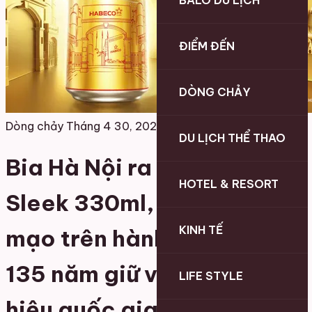
BALO DU LỊCH
ĐIỂM ĐẾN
DÒNG CHẢY
Dòng chảy
Tháng 4 30, 2026
DU LỊCH THỂ THAO
Bia Hà Nội ra mắt lon
HOTEL & RESORT
Sleek 330ml, làm mới diện
KINH TẾ
mạo trên hành trình hơn
135 năm giữ vị thế thương
LIFE STYLE
hiệu quốc gia