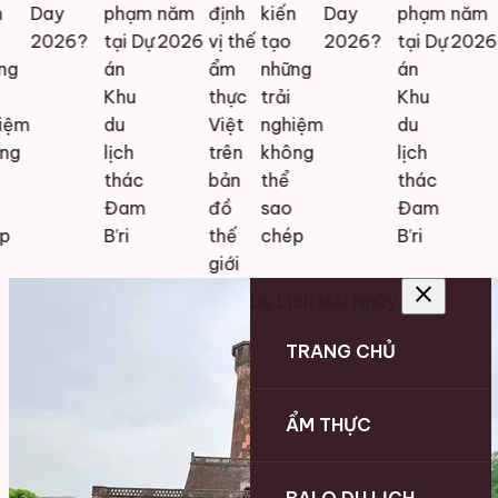
Day
phạm
năm
định
kiến
Day
phạm
năm
2026?
tại Dự
2026
vị thế
tạo
2026?
tại Dự
2026
g
án
ẩm
những
án
Khu
thực
trải
Khu
iệm
du
Việt
nghiệm
du
ng
lịch
trên
không
lịch
thác
bản
thể
thác
Đam
đồ
sao
Đam
p
B’ri
thế
chép
B’ri
giới
close
Du Lịch Mỗi Ngày
TRANG CHỦ
ẨM THỰC