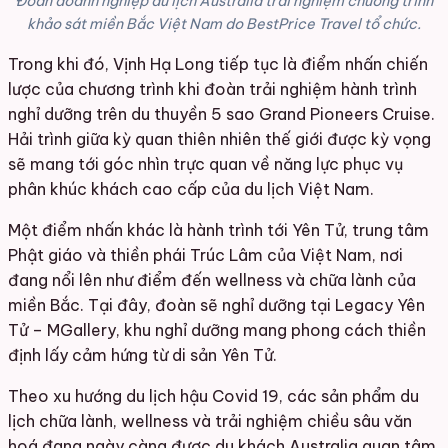
Đoàn doanh nghiệp du lịch Australia trải nghiệm chương trình
khảo sát miền Bắc Việt Nam do BestPrice Travel tổ chức.
Trong khi đó, Vịnh Hạ Long tiếp tục là điểm nhấn chiến
lược của chương trình khi đoàn trải nghiệm hành trình
nghỉ dưỡng trên du thuyền 5 sao Grand Pioneers Cruise.
Hải trình giữa kỳ quan thiên nhiên thế giới được kỳ vọng
sẽ mang tới góc nhìn trực quan về năng lực phục vụ
phân khúc khách cao cấp của du lịch Việt Nam.
Một điểm nhấn khác là hành trình tới Yên Tử, trung tâm
Phật giáo và thiền phái Trúc Lâm của Việt Nam, nơi
đang nổi lên như điểm đến wellness và chữa lành của
miền Bắc. Tại đây, đoàn sẽ nghỉ dưỡng tại Legacy Yên
Tử – MGallery, khu nghỉ dưỡng mang phong cách thiền
định lấy cảm hứng từ di sản Yên Tử.
Theo xu hướng du lịch hậu Covid 19, các sản phẩm du
lịch chữa lành, wellness và trải nghiệm chiều sâu văn
hoá đang ngày càng được du khách Australia quan tâm,