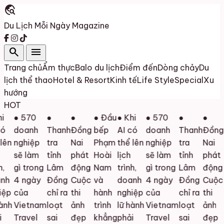
travel_explore
Du Lịch Mỗi Ngày
Magazine
search
menu
Trang chủ
Ẩm thực
Balo du lịch
Điểm đến
Dòng chảy
Du
lịch thể thao
Hotel & Resort
Kinh tế
Life Style
Special
Xu
hướng
HOT
i
● 570
●
●
● Đầu
● Khi
● 570
●
●
ó
doanh
Thanh
Đồng
bếp
AI có
doanh
Thanh
Đồng
ên
nghiệp
tra
Nai
Phạm
thể lên
nghiệp
tra
Nai
sẽ làm
tỉnh
phát
Hoài
lịch
sẽ làm
tỉnh
phát
,
gì trong
Lâm
động
Nam
trình,
gì trong
Lâm
động
nh
4 ngày
Đồng
Cuộc
và
doanh
4 ngày
Đồng
Cuộc
ệp
của
chỉ ra
thi
hành
nghiệp
của
chỉ ra
thi
ành
Vietnam
loạt
ảnh
trình
lữ hành
Vietnam
loạt
ảnh
Travel
sai
đẹp
khẳng
phải
Travel
sai
đẹp