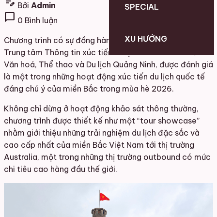
edit_note
Bởi
Admin
SPECIAL
chat_bubble
0 Bình luận
XU HƯỚNG
Chương trình có sự đồng hành của Sở Du lịch Hà Nội,
Trung tâm Thông tin xúc tiến Du lịch Ninh Bình và Sở
Văn hoá, Thể thao và Du lịch Quảng Ninh, được đánh giá
là một trong những hoạt động xúc tiến du lịch quốc tế
đáng chú ý của miền Bắc trong mùa hè 2026.
Không chỉ dừng ở hoạt động khảo sát thông thường,
chương trình được thiết kế như một “tour showcase”
nhằm giới thiệu những trải nghiệm du lịch đặc sắc và
cao cấp nhất của miền Bắc Việt Nam tới thị trường
Australia, một trong những thị trường outbound có mức
chi tiêu cao hàng đầu thế giới.