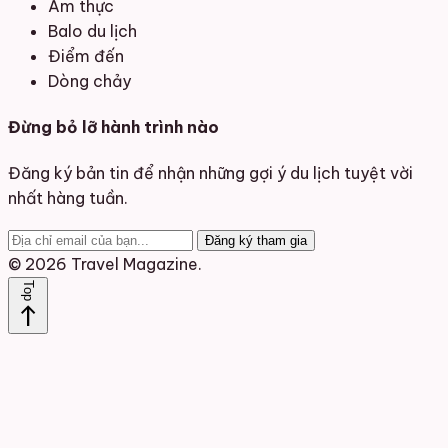
Ẩm thực
Balo du lịch
Điểm đến
Dòng chảy
Đừng bỏ lỡ hành trình nào
Đăng ký bản tin để nhận những gợi ý du lịch tuyệt vời
nhất hàng tuần.
Đăng ký tham gia
© 2026 Travel Magazine.
Top
north