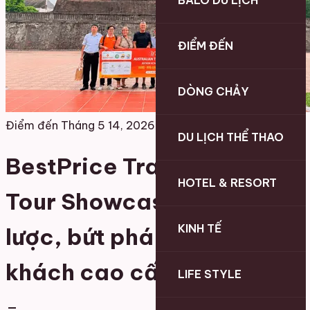
BALO DU LỊCH
ĐIỂM ĐẾN
DÒNG CHẢY
Điểm đến
Tháng 5 14, 2026
DU LỊCH THỂ THAO
BestPrice Travel thực hiện
HOTEL & RESORT
Tour Showcase chiến
KINH TẾ
lược, bứt phá thị trường
khách cao cấp Australia
LIFE STYLE