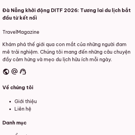
Đà Nẵng khởi động DITF 2026: Tương lai du lịch bắt
đầu từ kết nối
Travel
Magazine
Khám phá thế giới qua con mắt của những người đam
mê trải nghiệm. Chúng tôi mang đến những câu chuyện
đầy cảm hứng và mẹo du lịch hữu ích mỗi ngày.
public
alternate_email
support_agent
Về chúng tôi
Giới thiệu
Liên hệ
Danh mục