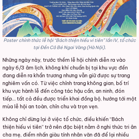
Poster chính thức lễ hội “Bách thiện hiếu vi tiên” lần IV, tổ chức
tại Đền Cô Bé Ngai Vàng (Hà Nội).
Những ngày này, trước thềm lễ hội chính diễn ra vào
ngày 6/3 âm lịch, không khí chuẩn bị tại khu vực đền
đang diễn ra khẩn trương nhưng vẫn giữ được sự trang
nghiêm vốn có. Từ việc chỉnh trang không gian, bố trí
khu vực hành lễ đến công tác hậu cần, an ninh, đón
tiếp… tất cả đều được triển khai đồng bộ, hướng tới một
mùa lễ hội an toàn, chỉn chu và trọn vẹn.
Không chỉ dừng lại ở việc tổ chức, điều khiến “Bách
thiện hiếu vi tiên” trở nên đặc biệt nằm ở nghi thức tri ân
cha mẹ, điểm nhấn giàu tính nhân văn đã để lại nhiều