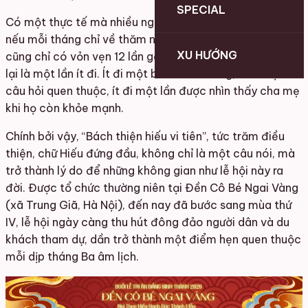
SPECIAL
Có một thực tế mà nhiều người trẻ từng chợt nhận ra:
nếu mỗi tháng chỉ về thăm nhà một lần, thì một năm
XU HƯỚNG
cũng chỉ có vỏn vẹn 12 lần gặp cha mẹ. Mỗi lần như vậy,
lại là một lần ít đi. Ít đi một bữa cơm chung, ít đi một
câu hỏi quen thuộc, ít đi một lần được nhìn thấy cha mẹ
khi họ còn khỏe mạnh.
Chính bởi vậy, “Bách thiện hiếu vi tiên”, tức trăm điều
thiện, chữ Hiếu đứng đầu, không chỉ là một câu nói, mà
trở thành lý do để những không gian như lễ hội này ra
đời. Được tổ chức thường niên tại Đền Cô Bé Ngai Vàng
(xã Trung Giã, Hà Nội), đến nay đã bước sang mùa thứ
IV, lễ hội ngày càng thu hút đông đảo người dân và du
khách tham dự, dần trở thành một điểm hẹn quen thuộc
mỗi dịp tháng Ba âm lịch.