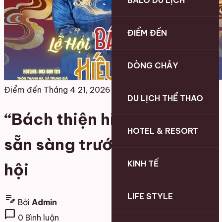
BALO DU LỊCH
ĐIỂM ĐẾN
DÒNG CHẢY
Điểm đến
Tháng 4 21, 2026
DU LỊCH THỂ THAO
“Bách thiện hiếu vi tiên”
HOTEL & RESORT
sẵn sàng trước ngày khai
KINH TẾ
hội
LIFE STYLE
edit_note
Bởi
Admin
chat_bubble
0 Bình luận