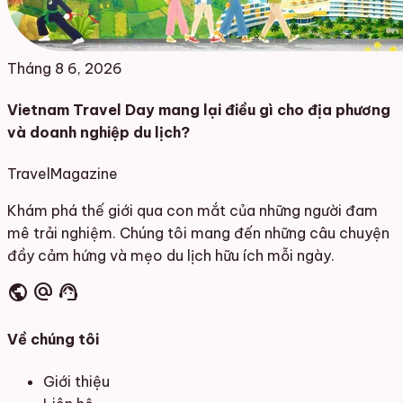
Tháng 8 6, 2026
Vietnam Travel Day mang lại điều gì cho địa phương
và doanh nghiệp du lịch?
Travel
Magazine
Khám phá thế giới qua con mắt của những người đam
mê trải nghiệm. Chúng tôi mang đến những câu chuyện
đầy cảm hứng và mẹo du lịch hữu ích mỗi ngày.
public
alternate_email
support_agent
Về chúng tôi
Giới thiệu