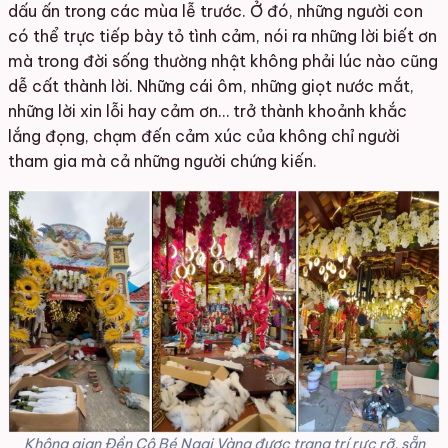
dấu ấn trong các mùa lễ trước. Ở đó, những người con
có thể trực tiếp bày tỏ tình cảm, nói ra những lời biết ơn
mà trong đời sống thường nhật không phải lúc nào cũng
dễ cất thành lời. Những cái ôm, những giọt nước mắt,
những lời xin lỗi hay cảm ơn… trở thành khoảnh khắc
lắng đọng, chạm đến cảm xúc của không chỉ người
tham gia mà cả những người chứng kiến.
Không gian Đền Cô Bé Ngai Vàng được trang trí rực rỡ, sẵn