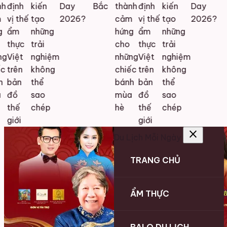
h
định
kiến
Day
Bắc
thành
định
kiến
Day
vị thế
tạo
2026?
cảm
vị thế
tạo
2026?
ẩm
những
hứng
ẩm
những
thực
trải
cho
thực
trải
g
Việt
nghiệm
những
Việt
nghiệm
c
trên
không
chiếc
trên
không
bản
thể
bánh
bản
thể
đồ
sao
mùa
đồ
sao
thế
chép
hè
thế
chép
giới
giới
close
Du Lịch Mỗi Ngày
TRANG CHỦ
ẨM THỰC