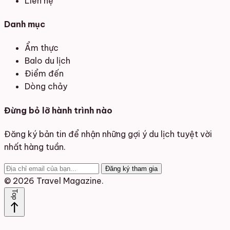
Liên hệ
Danh mục
Ẩm thực
Balo du lịch
Điểm đến
Dòng chảy
Đừng bỏ lỡ hành trình nào
Đăng ký bản tin để nhận những gợi ý du lịch tuyệt vời
nhất hàng tuần.
Đăng ký tham gia
© 2026 Travel Magazine.
Top
north