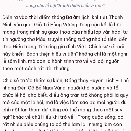
sàng cho lễ hội “Bách thiện hiếu vi tiên”.
Diễn ra vào thời điểm tháng Ba âm lịch, khi tiết Thanh
Minh vừa qua, Giỗ Tổ Hùng Vương đang cận kề, lễ hội
mang trong mình sự giao thoa của nhiều lớp văn hóa: từ
tín ngưỡng thờ Mẫu, truyền thống tưởng nhớ tổ tiên, đến
đạo Hiếu trong đời sống gia đình Việt. Chính sự kết nối
này khiến “Bách thiện hiếu vi tiên” không chỉ là một nghi
lễ tâm linh, mà còn là hành trình trở về với cội nguồn
theo một cách rất đời thường.
Chia sẻ trước thềm sự kiện, Đồng thầy Huyền Tích – Thủ
nhang Đền Cô Bé Ngai Vàng, người khởi xướng và tổ
chức lễ hội cho biết, điều ông trăn trở không phải là quy
mô của một lễ hội, mà là việc làm sao để mỗi người, dù
chỉ một lần tham dự, cũng có thể mang theo một suy
nghĩ khác về chữ Hiếu khi trở về. “Trong cuộc sống, có
rất nhiều điều chúng ta có thể làm lại, nhưng làm con