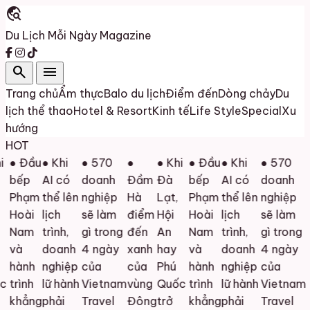
travel_explore
Du Lịch Mỗi Ngày
Magazine
search
menu
Trang chủ
Ẩm thực
Balo du lịch
Điểm đến
Dòng chảy
Du
lịch thể thao
Hotel & Resort
Kinh tế
Life Style
Special
Xu
hướng
HOT
● Đầu
● Khi
● 570
●
● Khi
● Đầu
● Khi
● 570
bếp
AI có
doanh
Đầm
Đà
bếp
AI có
doanh
Phạm
thể lên
nghiệp
Hà
Lạt,
Phạm
thể lên
nghiệp
Hoài
lịch
sẽ làm
điểm
Hội
Hoài
lịch
sẽ làm
Nam
trình,
gì trong
đến
An
Nam
trình,
gì trong
và
doanh
4 ngày
xanh
hay
và
doanh
4 ngày
hành
nghiệp
của
của
Phú
hành
nghiệp
của
c
trình
lữ hành
Vietnam
vùng
Quốc
trình
lữ hành
Vietnam
khẳng
phải
Travel
Đông
trở
khẳng
phải
Travel