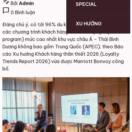
edit_note
Bởi
Admin
SPECIAL
chat_bubble
0 Bình luận
XU HƯỚNG
Đáng chú ý, có tới 96% du khách Việt Nam tham gia
các chương trình khách hàng thân thiết (loyalty
program) mức cao nhất khu vực châu Á – Thái Bình
Dương không bao gồm Trung Quốc (APEC), theo Báo
cáo Xu hướng Khách hàng thân thiết 2026 (Loyalty
Trends Report 2026) vừa được Marriott Bonvoy công
bố.