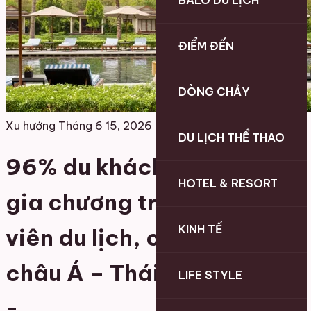
BALO DU LỊCH
ĐIỂM ĐẾN
DÒNG CHẢY
Xu hướng
Tháng 6 15, 2026
DU LỊCH THỂ THAO
96% du khách Việt tham
HOTEL & RESORT
gia chương trình thành
KINH TẾ
viên du lịch, cao nhất
châu Á – Thái Bình Dương
LIFE STYLE