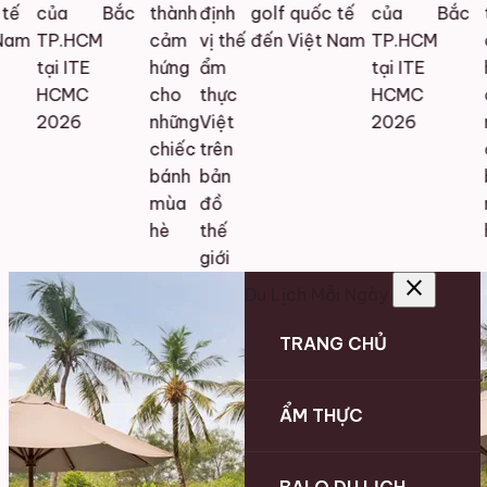
ế
của
Bắc
thành
định
golf quốc tế
của
Bắc
t
am
TP.HCM
cảm
vị thế
đến Việt Nam
TP.HCM
c
tại ITE
hứng
ẩm
tại ITE
h
HCMC
cho
thực
HCMC
c
2026
những
Việt
2026
n
chiếc
trên
c
bánh
bản
b
mùa
đồ
m
hè
thế
h
giới
close
Du Lịch Mỗi Ngày
TRANG CHỦ
ẨM THỰC