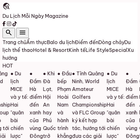
travel_explore
Du Lịch Mỗi Ngày
Magazine
search
menu
Trang chủ
Ẩm thực
Balo du lịch
Điểm đến
Dòng chảy
Du
lịch thể thao
Hotel & Resort
Kinh tế
Life Style
Special
Xu
hướng
HOT
ng
● Du
●
● Khi
● Đầu
● Tỉnh Quảng
● Du
●
●
lịch
Đầm
Đà
bếp
Ninh, World
lịch
Đầm
Đ
MICE
Hà
Lạt,
Phạm
Amateur
MICE
Hà
L
và y tế:
điểm
Hội
Hoài
Golfers
và y tế:
điểm
H
hip
Hai
đến
An
Nam
Championship
Hai
đến
A
up
"quân
xanh
hay
và
và FLC Group
"quân
xanh
h
bài
của
Phú
hành
ký kết hợp
bài
của
P
tới
chiến
vùng
Quốc
trình
tác, hướng tới
chiến
vùng
Q
i
lược"
Đông
trở
khẳng
đưa các giải
lược"
Đông
t