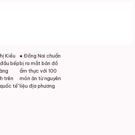
ị Kiều
● Đồng Nai chuẩn
đầu bếp
bị ra mắt bản đồ
àng
ẩm thực với 100
 trên
món ăn từ nguyên
quốc tế"
liệu địa phương