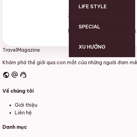
LIFE STYLE
3. Liên kết Affiliate
SPECIAL
Một số bài viết có chứa liên 
XU HƯỚNG
Travel
Magazine
Khám phá thế giới qua con mắt của những người đam mê 
public
alternate_email
support_agent
Về chúng tôi
Giới thiệu
Liên hệ
Danh mục