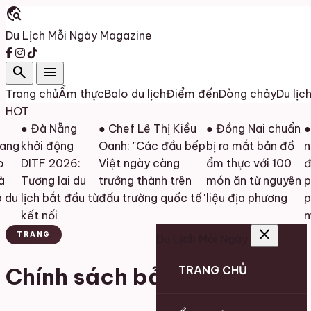
travel_explore
Du Lịch Mỗi Ngày
Magazine
search
menu
Trang chủ
Ẩm thực
Balo du lịch
Điểm đến
Dòng chảy
Du lịc
HOT
● Đà Nẵng
● Chef Lê Thị Kiều
● Đồng Nai chuẩn
●
ang
khởi động
Oanh: "Các đầu bếp
bị ra mắt bản đồ
n
o
DITF 2026:
Việt ngày càng
ẩm thực với 100
đ
à
Tương lai du
trưởng thành trên
món ăn từ nguyên
ph
 du
lịch bắt đầu từ
đấu trường quốc tế"
liệu địa phương
p
kết nối
m
close
TRANG
Du Lịch Mỗi Ngày
Chính sách bảo mật
TRANG CHỦ