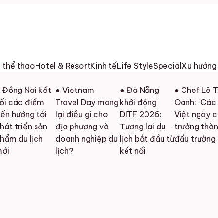
h thể thao
Hotel & Resort
Kinh tế
Life Style
Special
Xu hướng
 Đồng Nai kết
● Vietnam
● Đà Nẵng
● Chef Lê Th
ối các điểm
Travel Day mang
khởi động
Oanh: "Các 
ến hướng tới
lại điều gì cho
DITF 2026:
Việt ngày c
át triển sản
địa phương và
Tương lai du
trưởng thành
hẩm du lịch
doanh nghiệp du
lịch bắt đầu từ
đấu trường 
ới
lịch?
kết nối