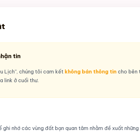
ật
nhận tin
u Lịch”, chúng tôi cam kết
không bán thông tin
cho bên t
 link ở cuối thư.
ể ghi nhớ các vùng đất bạn quan tâm nhằm đề xuất những h